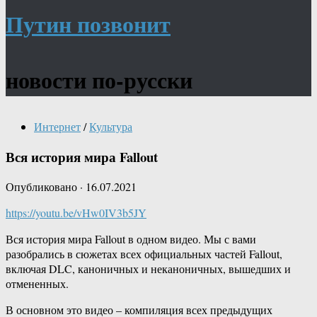
Путин позвонит
новости по-русски
Интернет
/
Культура
Вся история мира Fallout
Опубликовано
·
16.07.2021
https://youtu.be/vHw0IV3b5JY
Вся история мира Fallout в одном видео. Мы с вами
разобрались в сюжетах всех официальных частей Fallout,
включая DLC, каноничных и неканоничных, вышедших и
отмененных.
В основном это видео – компиляция всех предыдущих