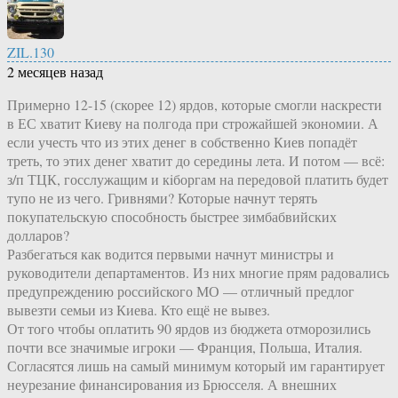
ZIL.130
2 месяцев назад
Примерно 12-15 (скорее 12) ярдов, которые смогли наскрести
в ЕС хватит Киеву на полгода при строжайшей экономии. А
если учесть что из этих денег в собственно Киев попадёт
треть, то этих денег хватит до середины лета. И потом — всё:
з/п ТЦК, госслужащим и кiборгам на передовой платить будет
тупо не из чего. Гривнями? Которые начнут терять
покупательскую способность быстрее зимбабвийских
долларов?
Разбегаться как водится первыми начнут министры и
руководители департаментов. Из них многие прям радовались
предупреждению российского МО — отличный предлог
вывезти семьи из Киева. Кто ещё не вывез.
От того чтобы оплатить 90 ярдов из бюджета отморозились
почти все значимые игроки — Франция, Польша, Италия.
Согласятся лишь на самый минимум который им гарантирует
неурезание финансирования из Брюсселя. А внешних