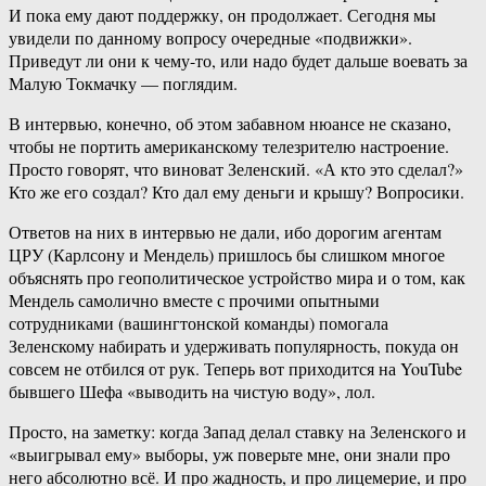
И пока ему дают поддержку, он продолжает. Сегодня мы
увидели по данному вопросу очередные «подвижки».
Приведут ли они к чему-то, или надо будет дальше воевать за
Малую Токмачку — поглядим.
В интервью, конечно, об этом забавном нюансе не сказано,
чтобы не портить американскому телезрителю настроение.
Просто говорят, что виноват Зеленский. «А кто это сделал?»
Кто же его создал? Кто дал ему деньги и крышу? Вопросики.
Ответов на них в интервью не дали, ибо дорогим агентам
ЦРУ (Карлсону и Мендель) пришлось бы слишком многое
объяснять про геополитическое устройство мира и о том, как
Мендель самолично вместе с прочими опытными
сотрудниками (вашингтонской команды) помогала
Зеленскому набирать и удерживать популярность, покуда он
совсем не отбился от рук. Теперь вот приходится на YouTube
бывшего Шефа «выводить на чистую воду», лол.
Просто, на заметку: когда Запад делал ставку на Зеленского и
«выигрывал ему» выборы, уж поверьте мне, они знали про
него абсолютно всё. И про жадность, и про лицемерие, и про