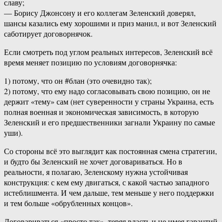
славу;
— Борису Джонсону и его коллегам Зеленский доверял,
шансы казались ему хорошими и приз манил, и вот Зеленский
саботирует договорнячок.
Если смотреть под углом реальных интересов, Зеленский всё
время меняет позицию по условиям договорнячка:
1) потому, что он #блан (это очевидно так);
2) потому, что ему надо согласовывать свою позицию, он не
держит «тему» сам (нет суверенности у страны Украина, есть
полная военная и экономическая зависимость, в которую
Зеленский и его предшественники загнали Украину по самые
уши).
Со стороны всё это выглядит как постоянная смена стратегии,
и будто бы Зеленский не хочет договариваться. Но в
реальности, я полагаю, Зеленскому нужна устойчивая
конструкция: с кем ему двигаться, с какой частью западного
истеблишмента. И чем дальше, тем меньше у него поддержки
и тем больше «обрубленных концов».
Договариваться «просто так», теряя власть и не имея гарантий