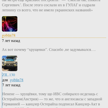
Сергеевич.’. После этого сослали их в ГУЛАГ и содрали
лепнину со всего, что не имело украинских названий»
goblin78
7 лет назад
Ах вот почему “хрущевки”. Спасибо ,не задумывался….
ZIL.130
для
goblin78
7 лет назад
Ненене — хрущёвки, тому що ИВС собиралсо исделаць с
Остерайхом(Австрия) — то же, что и англосаксы с западной
Германией — канцлер Остерайха подписал Канцлер-Акт в