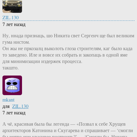
ZIL.130
7 лет назад
Ну, ннада признаць, шо Никита свет Сергеич ще был великим
гума нистом.
Он жы не пркозалц выколоть глоза строителям, каг было када
то заведено. Иле и вовсе их собрать и закопаць в одной яме
для минимизации издержек процесса.
такшто.
mkant
для
ZIL.130
7 лет назад
А чё, красивая была бы легенда — «Позвал к себе Хрущев
архитекторов Катонина и Скугарева и спрашивает — ‘смогли
бы метро еще красивее построить?’ — ‘Смогли бы, Никита