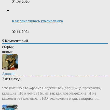
04.09.2020
Как закалялась узкоколейка
02.11.2024
5
Комментарий
старые
новые
Anunah
7 лет назад
Что именно это «фсё»? Подземные Дворцы- цэ прэкрасно,
канешна. Но к чему? Не, не так как новойоркские. И не
кафелем тувалетным… НО- экономние нада, таваристчи.