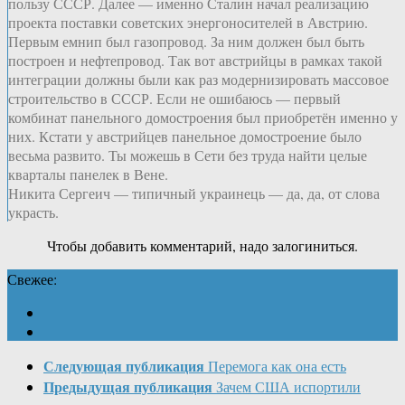
пользу СССР. Далее — именно Сталин начал реализацию
проекта поставки советских энергоносителей в Австрию.
Первым емнип был газопровод. За ним должен был быть
построен и нефтепровод. Так вот австрийцы в рамках такой
интеграции должны были как раз модернизировать массовое
строительство в СССР. Если не ошибаюсь — первый
комбинат панельного домостроения был приобретён именно у
них. Кстати у австрийцев панельное домостроение было
весьма развито. Ты можешь в Сети без труда найти целые
кварталы панелек в Вене.
Никита Сергеич — типичный украинець — да, да, от слова
украсть.
Чтобы добавить комментарий, надо залогиниться.
Свежее:
Следующая публикация
Перемога как она есть
Предыдущая публикация
Зачем США испортили