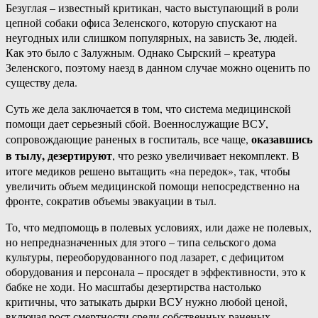
Безуглая – известный критикан, часто выступающий в роли
цепной собаки офиса Зеленского, которую спускают на
неугодных или слишком популярных, на зависть Зе, людей.
Как это было с Залужным. Однако Сырский – креатура
Зеленского, поэтому наезд в данном случае можно оценить по
существу дела.
Суть же дела заключается в том, что система медицинской
помощи дает серьезный сбой. Военнослужащие ВСУ,
оказавшись
сопровождающие раненых в госпиталь, все чаще,
в тылу, дезертируют
, что резко увеличивает некомплект. В
итоге медиков решено вытащить «на передок», так, чтобы
увеличить объем медицинской помощи непосредственно на
фронте, сократив объемы эвакуации в тыл.
То, что медпомощь в полевых условиях, или даже не полевых,
но непредназначенных для этого – типа сельского дома
культуры, переоборудованного под лазарет, с дефицитом
оборудования и персонала – просядет в эффективности, это к
бабке не ходи. Но масштабы дезертирства настолько
критичны, что затыкать дырки ВСУ нужно любой ценой,
включая рост смертности среди собственных раненых.