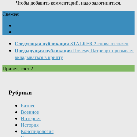
Чтобы добавить комментарий, надо залогиниться.
Свежее:
Следующая публикация
STALKER-2 снова отложен
Предыдущая публикация
Почему Патриарх призывает
вкладываться в крипту
Привет, гость!
Рубрики
Бизнес
Военное
Интернет
История
Конспирология