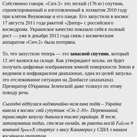
Собственно говоря, «Сич-2» это легкий (176 кг) спутник,
спроектированный и изготовленный в лохматом 2010 году
при клятом Януковоще и его панде. Его запустили в космос
17 августа 2011 года ракетой «Днепр» с российского
космодрома. Украинское качество показало себя в полный
рост — уже в декабре 2012 года связь с космическим
аппаратом «Сич-2» была потеряна.
запасной спутник
То, что запустили теперь — это
, который
12 лет валялся на складе. Как утверждают хохлы, он будет
получать цифровые изображения земной поверхности Земли в
видимом и инфракрасном диапазонах, одна из целей запуска-
это отслеживание ситуации на Донбассе (ахахахаха).
Презиратор бУкраины Зеленский даже толкнул по этому
поводу речь:
Сьогодні відбулася надзвичайно важлива подія – Україна
вивела в космос свій супутник «Січ-2-30». Переконаний,
трансляцію запуску дивилися тисячі українців. Я теж,
затамувавши подих, стежив онлайн, як ракета-носій Falcon 9
компанії SpaceX стартує з мису Канаверал у США з нашим
космічним апаратом.