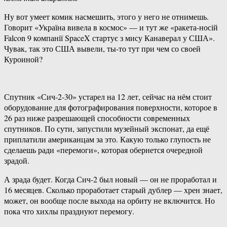
Ну вот умеет комик насмешить, этого у него не отнимешь.
Говорит «Україна вивела в космос» — и тут же «ракета-носій
Falcon 9 компанії SpaceX стартує з мису Канаверал у США».
Чувак, так это США вывели, ты-то тут при чем со своей
Куроиной?
Спутник «Сич-2-30» устарел на 12 лет, сейчас на нём стоит
оборудование для фотографирования поверхности, которое в
26 раз ниже разрешающей способности современных
спутников. По сути, запустили музейный экспонат, да ещё
приплатили американцам за это. Какую только глупость не
сделаешь ради «перемоги», которая обернется очередной
зрадой.
А зрада будет. Когда Сич-2 был новый — он не проработал и
16 месяцев. Сколько проработает старый дублер — хрен знает,
может, он вообще после выхода на орбиту не включится. Но
пока что хихлы празднуют перемогу.