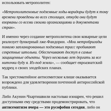
использовать метрополитен:
«Метрополитеновые подземные ходы-коридоры будут к тому
времени проведены во всех столицах, откуда они будут
взорваны со всеми своими организациями и документами
стран»
.
И именно через создание метрополитена свои коварные цели
реализует бункерный лже-Фандорин.
«Мои метробригады
помимо запланированных подземных трасс пробивают
секретные штольни. Обеспечивают доступ в самые
защищенные объекты. Через несколько лет дергать за все
ниточки буду я. Из-под земли»
, — сообщает евроазиатский
мудрец о своих злодейских планах.
Так хрестоматийное антисемитское клише оказывается
возрождено для удовлетворения почтенной антироссийской
публики.
Либо Акунин-Чхартишвили настолько изощрен, что решил
доступными ему средствами продемонстрировать, что
антисемитизм вчера — это русофобия сегодня
, либо он