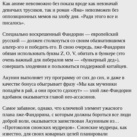
Как аниме невозможно без показа вроде как невзначай
девичьих трусиков, так и роман «Яма» невозможен без
оппозиционных мемов на злобу дня. «Ради этого все и
писалось».
Специально воскрешенный Фандорин — европейский
русский — должен столкнуться со своим обазиатившимся
альтер-эго и победить его. В свою очередь, лже-Фандорин
обязан использовать буквы Z, O, V, обитать в бункере (это
очень важный для либералов мем — «бункерный дед»),
совершать злодеяния и пользоваться поддержкой китайцев.
Акунин выполняет эту программу от сих до сих, и даже в
качестве бонуса обыгрывает фразу «Мы как мученики
попадём в рай, а они просто сдохнут» — злой лже-Фандорин
вдобавок оказывается главой нео-ассасинов.
Самое забавное, однако, что ключевой элемент ужасного
плана лже-Фандорина, с которым должны бороться все люди
доброй воли, оказывается заимствован Акуниным из…
«Протоколов сионских мудрецов». Сионские мудрецы, как
известно, для своих коварных целей планировали