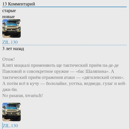
13
Комментарий
старые
новые
ZIL.130
3 лет назад
Отож!
Клятi моцкалi применяють ще тактический приём па-де-де
Павловой и совсекретное оружие — «бас Шаляпина». А
тактический приём отражения атаки — «дягилевский сезон».
А потiм всё в кучу — бололайке, уоттка, ведмеди, гулаг и кей-
джи-би.
No pasaran, tovarisch!
ZIL.130