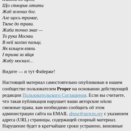
Що створив лiтати
Жаб зелених бог.
Але щось тримае,
Тягне до трави.
Жаба точно знае —
То рука Москви.
В ней залiзнi пальцi,
Як кiльцем взяли.
I трима за яйця
Жабу москалi…
Видите — и тут Фаберже!
Настоящий материал самостоятельно опубликован в нашем
Proper
сообществе пользователем
на основании действующей
редакции
Пользовательского Соглашения
. Если вы считаете,
что такая публикация нарушает ваши авторские и/или
смежные права, вам необходимо сообщить об этом
администрации сайта на EMAIL
abuse@newru.org
с указанием
адреса (URL) страницы, содержащей спорный материал.
Нарушение будет в кратчайшие сроки устранено, виновные