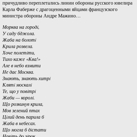
причудливо переплетались линии обороны русского ювелира
Карла Фаберже с драгоценными яйцами французского
министра обороны Андре Мажино…
Морква на городi,
У саду бджола.
Жаба на болотi
Крила розвела.
Хоче полетiти,
Тихо каже «Ква!»
Але в небо взмити
Hе дає Москва.
Знають, знають хитрi
Клятi москалi
Те, що у повiтрi
Жаби — королi.
Що розкинув крила,
Мов зелений птах
Цiлий день парила б
Жаба в небесах.
Що могла б дiстати
Hавiть до зiрок,