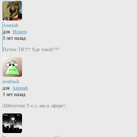
Anunah
для
Henren
3 лет назад
Путин ТВ??? Хде такой???
ironback
для
Anunah
3 лет назад
(Шёпотом) Т-с-с, мы в эфире!..