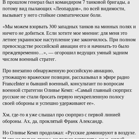
В прошлом генерал был командиром 7 танковой бригады, а
потому вид пылающих «Леопардов», по всей видимости,
вызывает у него стойкие симпатические боли.
«Мы можем взорвать 300 западных танков на минных полях и
ничего не добиться. Если хотите мое мнение: для меня это
летнее украинское наступление уже закончилось. При полном
превосходстве российской авиации его и начинать-то было
преждевременно…», — огорошил ведущих умный задним
числом военный стратег.
Про внезапно обнаруженную российскую авиацию,
утюжащую вражеские позиции, рассказывал в эфире радио
FranceInter и бывший военный, консультант по вопросам
военной стратегии Оливье Кемп: «Самый главный сюрприз:
русские не стали бросать первую неукрепленную полосу
своей обороны и успешно удерживают ее».
Хм, где-то я уже слышал про сюрприз с первой линией
обороны. Ах, да, проклятый Франк Александр.
Но Оливье Кемп продолжал: «Русские доминируют в воздухе.
И это не только дроны, не только вертолеты, но и, самый