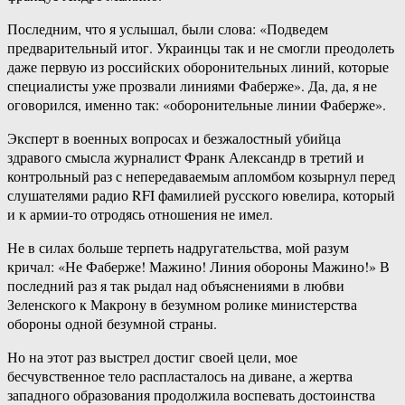
Последним, что я услышал, были слова: «Подведем
предварительный итог. Украинцы так и не смогли преодолеть
даже первую из российских оборонительных линий, которые
специалисты уже прозвали линиями Фаберже». Да, да, я не
оговорился, именно так: «оборонительные линии Фаберже».
Эксперт в военных вопросах и безжалостный убийца
здравого смысла журналист Франк Александр в третий и
контрольный раз с непередаваемым апломбом козырнул перед
слушателями радио RFI фамилией русского ювелира, который
и к армии-то отродясь отношения не имел.
Не в силах больше терпеть надругательства, мой разум
кричал: «Не Фаберже! Мажино! Линия обороны Мажино!» В
последний раз я так рыдал над объяснениями в любви
Зеленского к Макрону в безумном ролике министерства
обороны одной безумной страны.
Но на этот раз выстрел достиг своей цели, мое
бесчувственное тело распласталось на диване, а жертва
западного образования продолжила воспевать достоинства