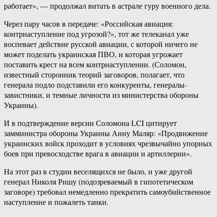
работает», — продолжал витать в астрале гуру военного дела.
Через пару часов в передаче: «Российская авиация:
контрнаступление под угрозой?», тот же телеканал уже
воспевает действие русской авиации, с которой ничего не
может поделать украинская ПВО, и которая угрожает
поставить крест на всем контрнаступлении. (Соломон,
известный сторонник теорий заговоров, полагает, что
генерала подло подставили его конкуренты, генералы-
завистники, и темные личности из министерства обороны
Украины).
И в подтверждение версии Соломона LCI цитирует
замминистра обороны Украины Анну Маляр: «Продвижение
украинских войск проходит в условиях чрезвычайно упорных
боев при превосходстве врага в авиации и артиллерии».
На этот раз в студии веселящихся не было, и уже другой
генерал Николя Ришу (подозреваемый в гипотетическом
заговоре) требовал немедленно прекратить самоубийственное
наступление и пожалеть танки.