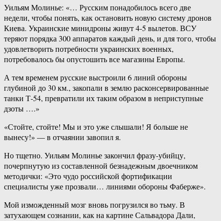
Уильям Молинье: «… Русским понадобилось всего две
недели, чтобы понять, как остановить новую систему дронов
Киева. Украинские минидроны живут 4-5 вылетов. ВСУ
теряют порядка 300 аппаратов каждый день, и для того, чтобы
удовлетворить потребности украинских военных,
потребовалось бы опустошить все магазины Европы.
А тем временем русские выстроили 6 линий обороны
глубиной до 30 км., закопали в землю расконсервированные
танки Т-54, превратили их таким образом в неприступные
дзоты ….»
«Стойте, стойте! Мы и это уже слышали! Я больше не
вынесу!» — в отчаянии завопил я.
Но тщетно. Уильям Молинье закончил фразу-убийцу,
почерпнутую из составленной безнадежным двоечником
методички: «Это чудо российской фортификации
специалисты уже прозвали… линиями обороны Фаберже».
Мой изможденный мозг вновь погрузился во тьму. В
затухающем сознании, как на картине Сальвадора Дали,