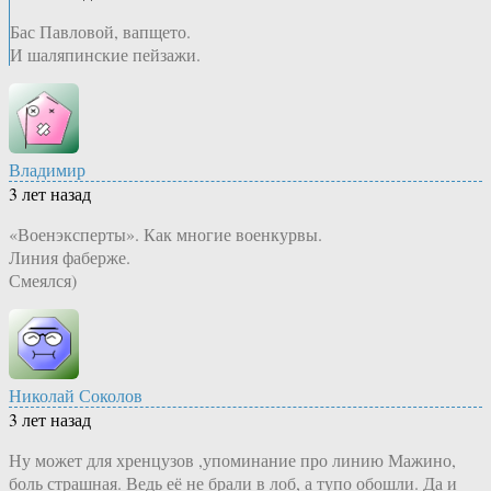
Бас Павловой, вапщето.
И шаляпинские пейзажи.
Владимир
3 лет назад
«Военэксперты». Как многие военкурвы.
Линия фаберже.
Смеялся)
Николай Соколов
3 лет назад
Ну может для хренцузов ,упоминание про линию Мажино,
боль страшная. Ведь её не брали в лоб, а тупо обошли. Да и