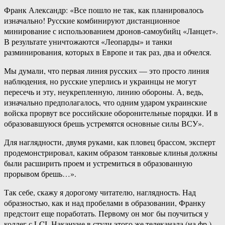
Франк Александр: «Все пошло не так, как планировалось
изначально! Русские комбинируют дистанционное
минирование с использованием дронов-самоубийц «Ланцет».
В результате уничтожаются «Леопарды» и танки
разминирования, которых в Европе и так раз, два и обчелся.
Мы думали, что первая линия русских — это просто линия
наблюдения, но русские уперлись и украинцы не могут
пересечь и эту, неукрепленную, линию обороны. А, ведь,
изначально предполагалось, что одним ударом украинские
войска прорвут все российские оборонительные порядки. И в
образовавшуюся брешь устремятся основные силы ВСУ».
Для наглядности, двумя руками, как пловец брассом, эксперт
продемонстрировал, каким образом танковые клинья должны
были расширить проем и устремиться в образованную
прорывом брешь…».
Так себе, скажу я дорогому читателю, наглядность. Над
образностью, как и над пробелами в образовании, Франку
предстоит еще поработать. Первому он мог бы поучиться у
коллег с LCI. Накануне в студи этого же телеканала (на фр.)