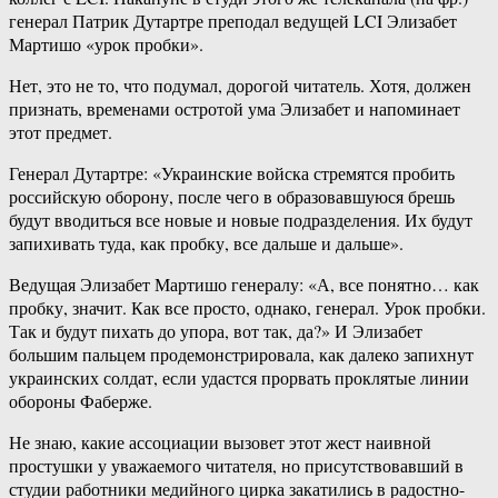
генерал Патрик Дутартре преподал ведущей LCI Элизабет
Мартишо «урок пробки».
Нет, это не то, что подумал, дорогой читатель. Хотя, должен
признать, временами остротой ума Элизабет и напоминает
этот предмет.
Генерал Дутартре: «Украинские войска стремятся пробить
российскую оборону, после чего в образовавшуюся брешь
будут вводиться все новые и новые подразделения. Их будут
запихивать туда, как пробку, все дальше и дальше».
Ведущая Элизабет Мартишо генералу: «А, все понятно… как
пробку, значит. Как все просто, однако, генерал. Урок пробки.
Так и будут пихать до упора, вот так, да?» И Элизабет
большим пальцем продемонстрировала, как далеко запихнут
украинских солдат, если удастся прорвать проклятые линии
обороны Фаберже.
Не знаю, какие ассоциации вызовет этот жест наивной
простушки у уважаемого читателя, но присутствовавший в
студии работники медийного цирка закатились в радостно-