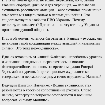
главный сюрприз, для нас и для украинцев, — небывалая
активность российской авиации. Такое активное применение
самолетов мы видели только в первые дни войны. Это
свидетельствует о слабости ПВО Украины. Почему
используют самолеты? Причина — в отсутствии у Украины
противовоздушной обороны.
И другой момент хотелось бы отметить. Раньше у русских мы
не видели такой координации между авиацией и наземными
силами. Это тоже неожиданность».
Едва оклемавшись от «линий Фаберже», «пробочных уроков»
и «авиации-невидимки», переключаюсь на вполне
благопристойное, по нашим-то временам, радио Europe1.
Здесь мой изнуренный претенциозным журналистско-
генеральским невежеством разум точно отдохнет… Наивный.
Ведущий Дмитрий Павленко: «Волны украинских атак
разбиваются о яростное сопротивление русских. Слово
нашему эксперту по вопросам безопасности и военным
вопросам Уильяму Молинье».