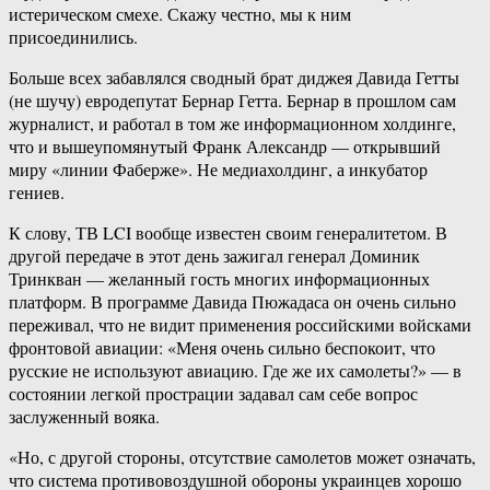
истерическом смехе. Скажу честно, мы к ним
присоединились.
Больше всех забавлялся сводный брат диджея Давида Гетты
(не шучу) евродепутат Бернар Гетта. Бернар в прошлом сам
журналист, и работал в том же информационном холдинге,
что и вышеупомянутый Франк Александр — открывший
миру «линии Фаберже». Не медиахолдинг, а инкубатор
гениев.
К слову, ТВ LCI вообще известен своим генералитетом. В
другой передаче в этот день зажигал генерал Доминик
Тринкван — желанный гость многих информационных
платформ. В программе Давида Пюжадаса он очень сильно
переживал, что не видит применения российскими войсками
фронтовой авиации: «Меня очень сильно беспокоит, что
русские не используют авиацию. Где же их самолеты?» — в
состоянии легкой прострации задавал сам себе вопрос
заслуженный вояка.
«Но, с другой стороны, отсутствие самолетов может означать,
что система противовоздушной обороны украинцев хорошо