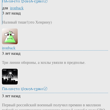
Ոሉαዙҿτα ಭҿҝҿሉҿʓяҝα〄
для
ironback
3 лет назад
Наливай тише!(это Хенрину)
ironback
3 лет назад
Три линии обороны, а хохлы увязли в предполье.
Ոሉαዙҿτα ಭҿҝҿሉҿʓяҝα〄
3 лет назад
Первый российский военный получил премию в миллион
рублей за уничтожение немецкого танка Leopard в ходе СВО,