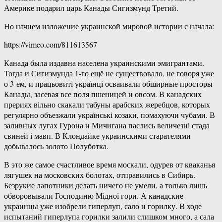
Америке подарил царь Канады Сигизмунд Третий.
Но начнем изложение украинской мировой истории с начала:
https://vimeo.com/811613567
Канада была издавна населена украинскими эмигрантами.
Тогда и Сигизмунда 1-го ещё не существовало, не говоря уже
о 3-ем, и працьовиті українці осваивали обширные просторы
Канады, засевая все поля пшеницей и овсом. В канадских
прериях вільно скакали табуны арабских жеребцов, которых
регулярно объезжали українські козаки, помахуючи чубами. В
заливных лугах Гурона и Мичигана паслись величезні стада
свиней і мавп. В Клондайке украинскими старателями
добывалось золото Полуботка.
В это же самое счастливое время москали, одурев от кваканья
лягушек на московских болотах, отправились в Сибирь.
Безрукие лапотники делать ничего не умели, а только лишь
обворовывали Господиню Мідної гори. А канадские
украинцы уже изобрели гиперлуп, сало и горилку. В ходе
испытаний гиперлупа горилки залили слишком много, а сала