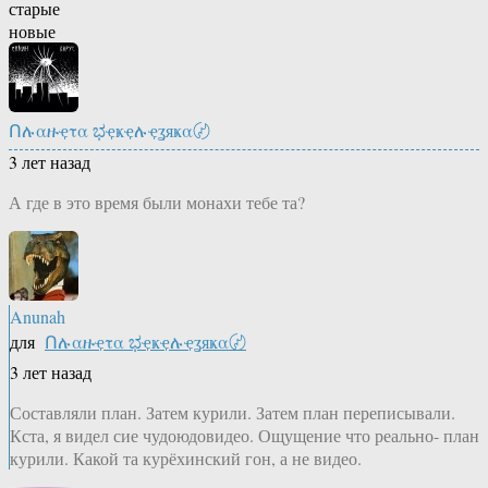
старые
новые
Ոሉαዙҿτα ಭҿҝҿሉҿʓяҝα〄
3 лет назад
А где в это время были монахи тебе та?
Anunah
для
Ոሉαዙҿτα ಭҿҝҿሉҿʓяҝα〄
3 лет назад
Составляли план. Затем курили. Затем план переписывали.
Кста, я видел сие чудоюдовидео. Ощущение что реально- план
курили. Какой та курёхинский гон, а не видео.