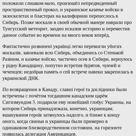
положили слишком мало, произошёл непредвиденный
пространственный прокол, и украинское казачье войско в
экзоскелетах и бластерах на калифорнии перенеслось в
Сибирь. Позже москали в своей обычной манере наврали про
Тунгусский метеорит, заодно исказив историю и переместив
данное событие во времени на много веков вперёд.
Фантастично розвинені українці легко перемогли убогих
москалів, завоевали всю Сибирь, объединись со Стенькой
Разіним, и казачье войско, частично осев в Сибири, вернулось
у рідну Канадщину, попутно встретив бурятов, чукчей и
чеченцев; недобрая память о сей встрече навеки закрепилась в
украинской ДНК.
По возвращении в Канаду, славні герої та дослідники были
встречены с почётом тогдашним канадским царём
Сигизмундом 3, подарили ему новейший глобус Украины, на
котором Сибирь принадлежала, конечно, украинцам;
вшанування героїв затянулось надолго, и ближе к концу
оного, когда свиньи и украинцы были примерно в
одинаковом близкородственном состоянии, на горизонте
появилась делегация Американцев.