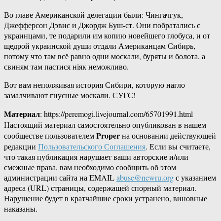
Во главе Американской делегации были: Чингачгук,
Джефферсон Дэвис и Джордж Буш-ст. Они побратались с
украинцами, те подарили им копию новейшего глобуса, и от
щедрой украинской души отдали Американцам Сибирь,
потому что там всё равно одни москали, буряты и болота, а
свиням там пастися ніяк неможливо.
Вот вам неполживая история Сибири, которую нагло
замалчивают гнусные москали. СУГС!
Материал
: https://peremogi.livejournal.com/65701991.html
Настоящий материал самостоятельно опубликован в нашем
Proper
сообществе пользователем
на основании действующей
редакции
Пользовательского Соглашения
. Если вы считаете,
что такая публикация нарушает ваши авторские и/или
смежные права, вам необходимо сообщить об этом
администрации сайта на EMAIL
abuse@newru.org
с указанием
адреса (URL) страницы, содержащей спорный материал.
Нарушение будет в кратчайшие сроки устранено, виновные
наказаны.