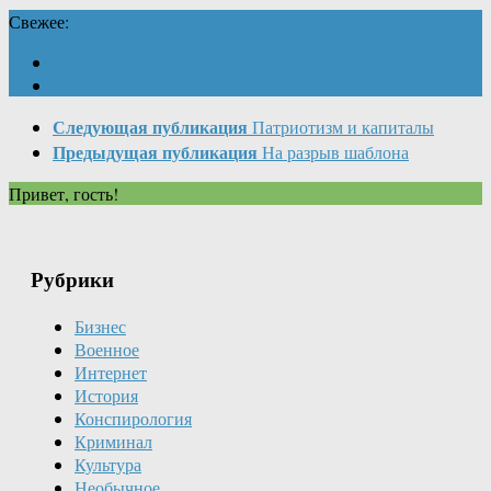
Свежее:
Следующая публикация
Патриотизм и капиталы
Предыдущая публикация
На разрыв шаблона
Привет, гость!
Рубрики
Бизнес
Военное
Интернет
История
Конспирология
Криминал
Культура
Необычное