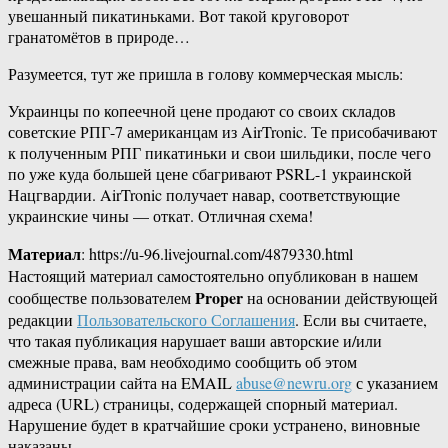
увешанный пикатиньками. Вот такой круговорот
гранатомётов в природе…
Разумеется, тут же пришла в голову коммерческая мысль:
Украинцы по копеечной цене продают со своих складов
советские РПГ-7 американцам из AirTronic. Те присобачивают
к полученным РПГ пикатиньки и свои шильдики, после чего
по уже куда большей цене сбагривают PSRL-1 украинской
Нацгвардии. AirTronic получает навар, соответствующие
украинские чины — откат. Отличная схема!
Материал
: https://u-96.livejournal.com/4879330.html
Настоящий материал самостоятельно опубликован в нашем
Proper
сообществе пользователем
на основании действующей
редакции
Пользовательского Соглашения
. Если вы считаете,
что такая публикация нарушает ваши авторские и/или
смежные права, вам необходимо сообщить об этом
администрации сайта на EMAIL
abuse@newru.org
с указанием
адреса (URL) страницы, содержащей спорный материал.
Нарушение будет в кратчайшие сроки устранено, виновные
наказаны.