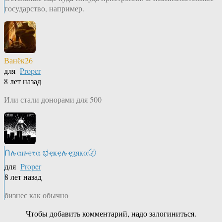
государство, например.
Ванёк26
для
Proper
8 лет назад
Или стали донорами для 500
Ոሉαዙҿτα ಭҿҝҿሉҿʓяҝα〄
для
Proper
8 лет назад
бизнес как обычно
Чтобы добавить комментарий, надо залогиниться.