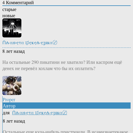
4
Комментарий
старые
новые
Ոሉαዙҿτα ಭҿҝҿሉҿʓяҝα〄
8 лет назад
На остальные 290 пикатини не хватило? Или каспром ещё
денех не перевёл хохлам что бы их оплатить?
Proper
Автор
для
Ոሉαዙҿτα ಭҿҝҿሉҿʓяҝα〄
8 лет назад
Остальные еще куда-нибудь пристроили. В исамизнаетекакое