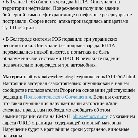
▪️ В Туапсе РЭБ сбили с курса два БПЛА. Они упали на
территории нефтебазы. Повреждения получило здание
бойлерной, само нефтехранилище и нефтяные резервуары не
пострадали. Скорее всего, атака производилась аппаратами
Ту-141 «Стриж».
▪️ В Белгороде системы РЭБ подавили три украинских
беспилотника. Они упали без подрыва заряда. БПЛА
перемещались низкой высоте, в попытках не быть
обнаруженными системами ПВО. В результате падения
незначительно повреждены три автомобиля.
Материал
: https://matveychev-oleg.livejournal.com/15145562.html
Настоящий материал самостоятельно опубликован в нашем
Proper
сообществе пользователем
на основании действующей
редакции
Пользовательского Соглашения
. Если вы считаете,
что такая публикация нарушает ваши авторские и/или
смежные права, вам необходимо сообщить об этом
администрации сайта на EMAIL
abuse@newru.org
с указанием
адреса (URL) страницы, содержащей спорный материал.
Нарушение будет в кратчайшие сроки устранено, виновные
наказаны.