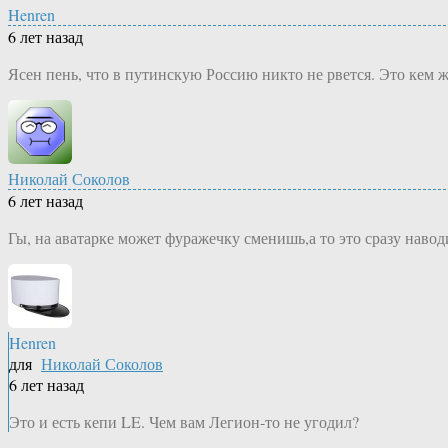
Henren
6 лет назад
Ясен пень, что в путинскую Россию никто не рвется. Это кем 
Николай Соколов
6 лет назад
Гы, на аватарке может фуражечку сменишь,а то это сразу наво
Henren
для
Николай Соколов
6 лет назад
Это и есть кепи LE. Чем вам Легион-то не угодил?