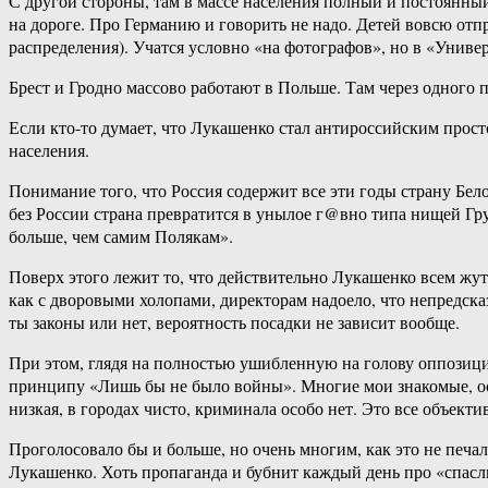
С другой стороны, там в массе населения полный и постоянный
на дороге. Про Германию и говорить не надо. Детей вовсю отпр
распределения). Учатся условно «на фотографов», но в «Универ
Брест и Гродно массово работают в Польше. Там через одного 
Если кто-то думает, что Лукашенко стал антироссийским прост
населения.
Понимание того, что Россия содержит все эти годы страну Бе
без России страна превратится в унылое г@вно типа нищей Груз
больше, чем самим Полякам».
Поверх этого лежит то, что действительно Лукашенко всем жу
как с дворовыми холопами, директорам надоело, что непредсказ
ты законы или нет, вероятность посадки не зависит вообще.
При этом, глядя на полностью ушибленную на голову оппозици
принципу «Лишь бы не было войны». Многие мои знакомые, осо
низкая, в городах чисто, криминала особо нет. Это все объект
Проголосовало бы и больше, но очень многим, как это не печ
Лукашенко. Хоть пропаганда и бубнит каждый день про «спасли