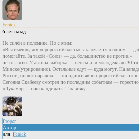
Fenick
6 лет назад
Не силён в полемике. Но с этим:
«Вся имеющаяся «пророссийскость» заключается в одном — дай
помогайте. За такой «Союз» — да, большинство не против.»
не согласен. У автора выборка — пенсы или молодежь до 30-ти.
Минске(утрированно). Остальные едут — куда могут. На запад
России, но вот парадокс — ни одного явно пророссийского кан
Сегодня Скабееву смотрел по последним событиям — горестное
«Лукамор — наш кандидат». Так вижу.
Proper
Автор
для
Fenick