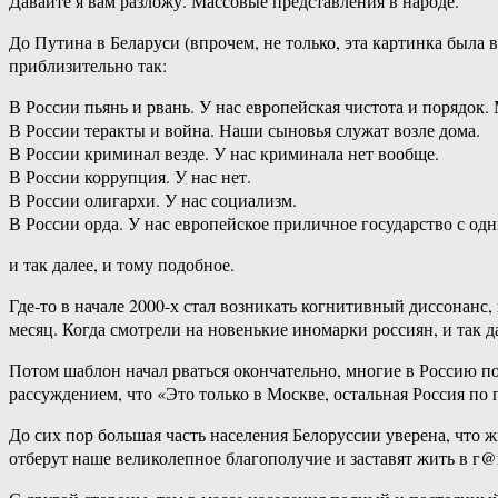
Давайте я вам разложу. Массовые представления в народе.
До Путина в Беларуси (впрочем, не только, эта картинка была 
приблизительно так:
В России пьянь и рвань. У нас европейская чистота и порядок
В России теракты и война. Наши сыновья служат возле дома.
В России криминал везде. У нас криминала нет вообще.
В России коррупция. У нас нет.
В России олигархи. У нас социализм.
В России орда. У нас европейское приличное государство с од
и так далее, и тому подобное.
Где-то в начале 2000-х стал возникать когнитивный диссонанс
месяц. Когда смотрели на новенькие иномарки россиян, и так да
Потом шаблон начал рваться окончательно, многие в Россию п
рассуждением, что «Это только в Москве, остальная Россия п
До сих пор большая часть населения Белоруссии уверена, что 
отберут наше великолепное благополучие и заставят жить в г@в