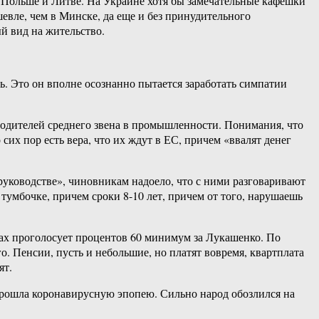
в Польше и Литве. На Украине хотя бы замечательные кафешки
шевле, чем в Минске, да еще и без принудительного
ый вид на жительство.
ь. Это он вполне осознанно пытается заработать симпатии
оводителей среднего звена в промышленности. Понимания, что
сих пор есть вера, что их ждут в ЕС, причем «ввалят денег
руководстве», чиновникам надоело, что с ними разговаривают
 тумбочке, причем сроки 8-10 лет, причем от того, нарушаешь
ах проголосует процентов 60 минимум за Лукашенко. По
. Пенсии, пусть и небольшие, но платят вовремя, квартплата
ят.
 прошла коронавирусную эпопею. Сильно народ обозлился на