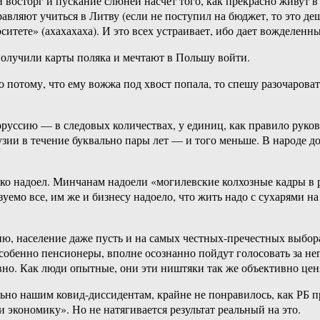
 восторг и пускание слюней насчет того, как прекрасно живут 
авляют учиться в Литву (если не поступил на бюджет, то это де
ситете» (ахахахаха). И это всех устраивает, ибо дает вожделенн
получили карты поляка и мечтают в Польшу войти.
о потому, что ему вожжа под хвост попала, то спешу разочароват
лоруссию — в следовых количествах, у единиц, как правило рук
ии в течение буквально пары лет — и того меньше. В народе до 
тко надоел. Минчанам надоели «могилевские колхозные кадры в 
уемо все, им же и бизнесу надоело, что жить надо с сухарями на
ю, население даже пусть и на самых честных-пречестных выбор
бенно пенсионеры, вполне осознанно пойдут голосовать за него
ивно. Как люди опытные, они эти ништяки так же объективно цен
ально нашим ковид-диссидентам, крайне не понравилось, как РБ
 экономику». Но не натягивается результат реальный на это.