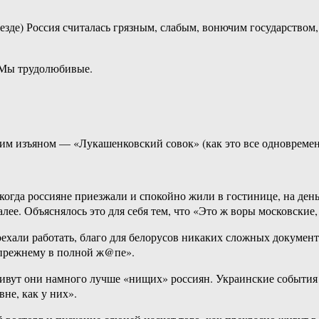
везде) Россия считалась грязным, слабым, вонючим государством
. Мы трудолюбивые.
ним изъяном — «Лукашенковский совок» (как это все одновремен
, когда россияне приезжали и спокойно жили в гостинице, на ден
лее. Объяснялось это для себя тем, что «Это ж воры московские,
оехали работать, благо для белорусов никаких сложных докумен
о прежнему в полной ж@пе».
живут они намного лучше «нищих» россиян. Украинские события 
не, как у них».