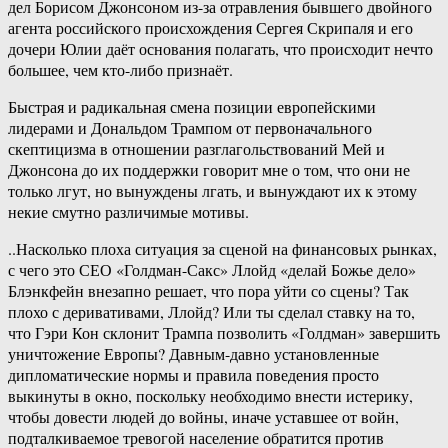
дел Борисом Джонсоном из-за отравления бывшего двойного
агента российского происхождения Сергея Скрипаля и его
дочери Юлии даёт основания полагать, что происходит нечто
большее, чем кто-либо признаёт.
Быстрая и радикальная смена позиции европейскими
лидерами и Дональдом Трампом от первоначального
скептицизма в отношении разглагольствований Мей и
Джонсона до их поддержки говорит мне о том, что они не
только лгут, но вынуждены лгать, и вынуждают их к этому
некие смутно различимые мотивы.
..Насколько плоха ситуация за сценой на финансовых рынках,
с чего это СЕО «Голдман-Сакс» Ллойд «делай Божье дело»
Блэнкфейн внезапно решает, что пора уйти со сцены? Так
плохо с деривативами, Ллойд? Или ты сделал ставку на то,
что Гэри Кон склонит Трампа позволить «Голдман» завершить
уничтожение Европы? Давным-давно установленные
дипломатические нормы и правила поведения просто
выкинуты в окно, поскольку необходимо внести истерику,
чтобы довести людей до войны, иначе уставшее от войн,
подталкиваемое тревогой население обратится против