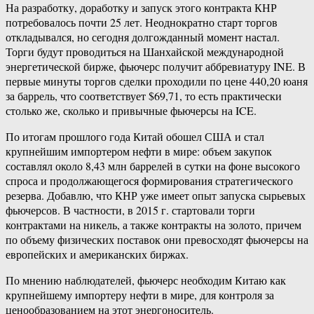
На разработку, доработку и запуск этого контракта КНР
потребовалось почти 25 лет. Неоднократно старт торгов
откладывался, но сегодня долгожданный момент настал.
Торги будут проводиться на Шанхайской международной
энергетической бирже, фьючерс получит аббревиатуру INE. В
первые минуты торгов сделки проходили по цене 440,20 юаня
за баррель, что соответствует $69,71, то есть практически
столько же, сколько и привычные фьючерсы на ICE.
По итогам прошлого года Китай обошел США и стал
крупнейшим импортером нефти в мире: объем закупок
составлял около 8,43 млн баррелей в сутки на фоне высокого
спроса и продолжающегося формирования стратегического
резерва. Добавлю, что КНР уже имеет опыт запуска сырьевых
фьючерсов. В частности, в 2015 г. стартовали торги
контрактами на никель, а также контракты на золото, причем
по объему физических поставок они превосходят фьючерсы на
европейских и американских биржах.
По мнению наблюдателей, фьючерс необходим Китаю как
крупнейшему импортеру нефти в мире, для контроля за
ценообразованием на этот энергоноситель.