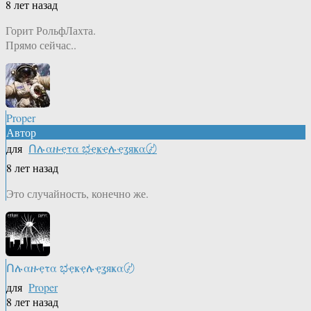
8 лет назад
Горит РольфЛахта.
Прямо сейчас..
Proper
Автор
для
Ոሉαዙҿτα ಭҿҝҿሉҿʓяҝα〄
8 лет назад
Это случайность, конечно же.
Ոሉαዙҿτα ಭҿҝҿሉҿʓяҝα〄
для
Proper
8 лет назад