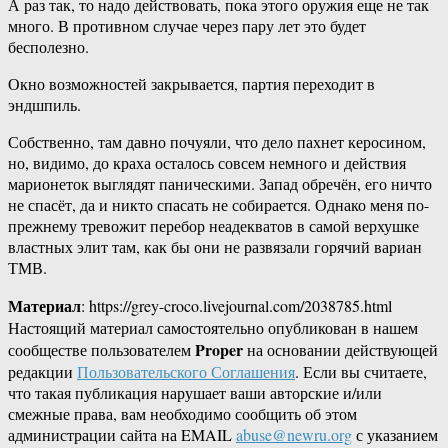
А раз так, то надо действовать, пока этого оружия еще не так
много. В противном случае через пару лет это будет
бесполезно.
Окно возможностей закрывается, партия переходит в
эндшпиль.
Собственно, там давно почуяли, что дело пахнет керосином,
но, видимо, до краха осталось совсем немного и действия
марионеток выглядят паническими. Запад обречён, его ничто
не спасёт, да и никто спасать не собирается. Однако меня по-
прежнему тревожит перебор неадекватов в самой верхушке
властных элит там, как бы они не развязали горячий вариан
ТМВ.
Материал
: https://grey-croco.livejournal.com/2038785.html
Настоящий материал самостоятельно опубликован в нашем
Proper
сообществе пользователем
на основании действующей
редакции
Пользовательского Соглашения
. Если вы считаете,
что такая публикация нарушает ваши авторские и/или
смежные права, вам необходимо сообщить об этом
администрации сайта на EMAIL
abuse@newru.org
с указанием