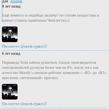
для
Anunah
8 лет назад
Ещё немного и индейцы заскачут по степям пендостана и
начнут ставить памятники Чингачгуку))
Ոሉαዙҿτα ಭҿҝҿሉҿʓяҝα〄
8 лет назад
Пирамида Tesla начала рушиться. Акции производителя
электромобилей рухнули более чем на 8%, после того как
агентство Moody’s снизило рейтинг компании с «B2» до «B3»,
присвоив «негативный» прогноз.
Ոሉαዙҿτα ಭҿҝҿሉҿʓяҝα〄