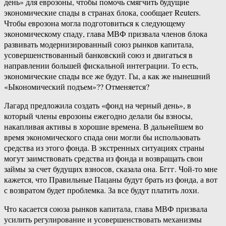
день» для еврозоны, чтобы помочь смягчить будущие
экономические спады в странах блока, сообщает Reuters.
Чтобы еврозона могла подготовиться к следующему
экономическому спаду, глава МВФ призвала членов блока
развивать модернизированный союз рынков капитала,
усовершенствованный банковский союз и двигаться в
направлении большей фискальной интеграции. То есть,
экономические спады все же будут. Гы, а как же нынешний
«Ыкономический подъем»?? Отменяется?
Лагард предложила создать «фонд на черный день», в
который члены еврозоны ежегодно делали бы взносы,
накапливая активы в хорошие времена. В дальнейшем во
время экономического спада они могли бы использовать
средства из этого фонда. В экстренных ситуациях страны
могут заимствовать средства из фонда и возвращать свои
займы за счет будущих взносов, сказала она. Бггг. Чой-то мне
кажется, что Правильные Пацаны будут брать из фонда, а вот
с возвратом будет проблемка. За все будут платить лохи.
Что касается союза рынков капитала, глава МВФ призвала
усилить регулирование и усовершенствовать механизмы