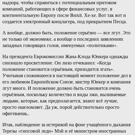
надзора, чтобы справиться с потенциальным притоком
компаний, работающих в сфере финансовых услуг, в
континентальную Европу после Brexit. Хе-хе. Вот так вот и
создается электронный концлагерь, под прикрытием Песца.
А вообще, должно быть, положение серьёзно — все лгут. Это
не только об экономике, а вообще о последних заявлениях
западных говорящих голов, именуемых «политиками».
На президента Еврокомиссии Жана-Клода Юнкера однажды
снизошло просветление. Он лихо отчеканил: «Когда
положение становится серьёзным, приходится лгать».
Учитывая сложившееся в настоящий момент положение дел в
его любимом Европейском Союзе, мистер Юнкер и компания
лгут много. И положение должно быть становится очень
серьёзным, поскольку количество и виды лжи, выливаемые
людьми, которые, как предполагается, знают всё лучше,
просто ошеломляет. Да уж, порой действительно просто
офигеваешь..
Итак, наблюдение за истерикой на фоне учащённого дыхания
Терезы «гипсовой леди» Мэй и её министром иностранных