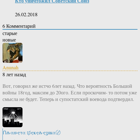
Кто уничтожил Советский Союз
26.02.2018
6
Комментарий
старые
новые
Anunah
8 лет назад
Вот, говорил же истчо 6лет назад. Что вероятность Большой
войны 18год, максим до 20ого. Если проскочим- то потом уже
смысла не будет. Теперь и супостатский воевода подтвердил.
Ոሉαዙҿτα ಭҿҝҿሉҿʓяҝα〄