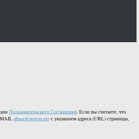
кции
Пользовательского Соглашения
. Если вы считаете, что
 EMAIL
abuse@newru.org
с указанием адреса (URL) страницы,