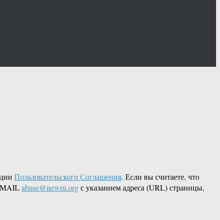
кции
Пользовательского Соглашения
. Если вы считаете, что
 EMAIL
abuse@newru.org
с указанием адреса (URL) страницы,