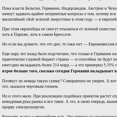
Пока власти Бельгии, Германии, Нидерландов, Австрии и Чех
начнут задавать крайне неприятные вопросы о том, почему вся 
масштабный сбой зеленой энергетики в этом году — и европейс
При этом европейцы не смогут отказаться от зеленой повестки 
хоть в Париже, хоть в самом Брюсселе.
Но если вы думаете, что это дно, то таки нет — Еврокомисси
Еще пару лет назад было подсчитано, что только в Германии н
практически годовой бюджет страны — и способны ли будут не
ежегодно вкладывать более 214 млрд — а это примерно 5,35% 
втрое больше того, сколько сегодня Германия вкладывает
Потянут ли немцы такую сумму? Совершенно не уверен. А вот ч
это, оказался чертовым гением.
Но и этого мало. При реализации подобных проектов растет сп
невидимая рука рынка и все такое. А это, в свою очередь, выз
прорву электроэнергии.
Впрочем, выход у европейцев есть. Это переход на экологичес