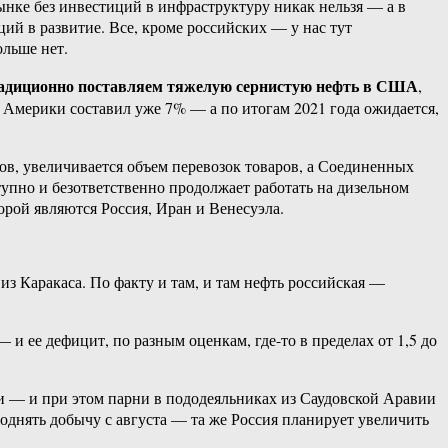
рынке без инвестиций в инфраструктуру никак нельзя — а в
ий в развитие. Все, кроме российских — у нас тут
ольше нет.
адиционно поставляем тяжелую сернистую нефть в США
,
у Америки составил уже 7% — а по итогам 2021 года ожидается,
ов, увеличивается объем перевозок товаров, а Соединенных
тупно и безответственно продолжает работать на дизельном
орой являются Россия, Иран и Венесуэла.
з Каракаса. По факту и там, и там нефть российская —
— и ее дефицит, по разным оценкам, где-то в пределах от 1,5 до
ки — и при этом парни в пододеяльниках из Саудовской Аравии
однять добычу с августа — та же Россия планирует увеличить