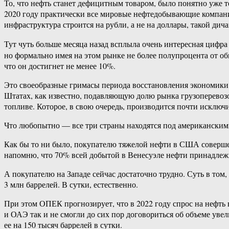
То, что нефть станет дефицитным товаром, было понятно уже то
2020 году практически все мировые нефтедобывающие компании
инфраструктура строится на рубли, а не на доллары, такой ди
Тут чуть больше месяца назад всплыла очень интересная цифра
но формально имея на этом рынке не более полупроцента от об
что он достигнет не менее 10%.
Это своеобразные гримасы периода восстановления экономики:
Штатах, как известно, подавляющую долю рынка грузоперевозок
топливе. Которое, в свою очередь, производится почти исклю
Что любопытно — все три страны находятся под американскими
Как бы то ни было, покупателю тяжелой нефти в США совершен
напомню, что 70% всей добытой в Венесуэле нефти принадлеж
А покупателю на Западе сейчас достаточно трудно. Суть в том, 
3 млн баррелей. В сутки, естественно.
При этом ОПЕК прогнозирует, что в 2022 году спрос на нефть
и ОАЭ так и не смогли до сих пор договориться об объеме ув
ее на 150 тысяч баррелей в сутки.