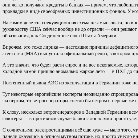
они легко получают кредиты в банках — причем, что любопытно
прокладки в виде своеобразных инвестиционных фондов. У кот
На самом деле эта спекуляционная схема незамысловата, но вп
руководству США сейчас вообще не до отрасли — они решают с
образования, как Соединенные пока Штаты Америки.
Впрочем, это тоже лирика — настоящие причины дефицитного 
агентство (МЭА) выпустило официальный релиз, в котором пред
А это значит, что будет расти спрос и на все ископаемые, кот
холодной зимой пришло аномально жаркое лето — в ПХГ до сих 
Постепенный вывод АЭС из эксплуатации в Германии тоже нег
Тут некоторые европейские эксперты неожиданно спроецирова
экспертам, то ветрогенераторы снесло бы ветром в первые же 
К слову, несколько ветрогенераторов в Западной Германии все
флюгеры — в противном случае блоки с лопастями просто улет
С солнечными электростанциями всё еще хуже — мало того, что
панели оказались в бурном мутном потоке, их просто унесло в