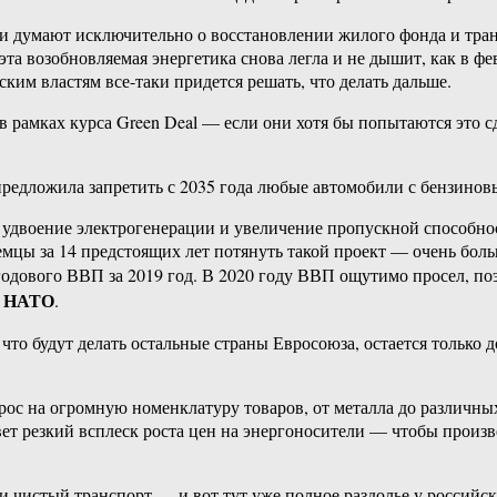
ии думают исключительно о восстановлении жилого фонда и тра
эта возобновляемая энергетика снова легла и не дышит, как в фе
ким властям все-таки придется решать, что делать дальше.
в рамках курса Green Deal — если они хотя бы попытаются это с
я предложила запретить с 2035 года любые автомобили с бензино
а удвоение электрогенерации и увеличение пропускной способнос
мцы за 14 предстоящих лет потянуть такой проект — очень боль
годового ВВП за 2019 год. В 2020 году ВВП ощутимо просел, по
 в НАТО
.
то будут делать остальные страны Евросоюза, остается только 
рос на огромную номенклатуру товаров, от металла до различных
овет резкий всплеск роста цен на энергоносители — чтобы произв
ки чистый транспорт — и вот тут уже полное раздолье у российс