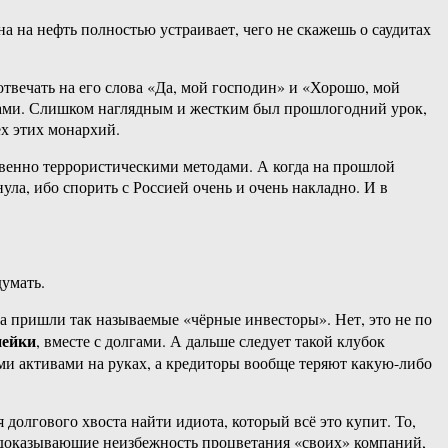
а на нефть полностью устраивает, чего не скажешь о саудитах
отвечать на его слова «Да, мой господин» и «Хорошо, мой
цами. Слишком наглядным и жестким был прошлогодний урок,
ех этих монархий.
овенно террористическими методами. А когда на прошлой
ула, ибо спорить с Россией очень и очень накладно. И в
умать.
а пришли так называемые «чёрные инвесторы». Нет, это не по
пейки
, вместе с долгами. А дальше следует такой клубок
ми активами на руках, а кредиторы вообще теряют какую-либо
долгового хвоста найти идиота, который всё это купит. То,
, доказывающие неизбежность процветания «своих» компаний,