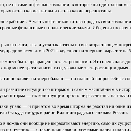
, не на сами нефтяные компании, в которые ни один здравомысл
орых ого-го какие активы и ого-го какие перспективы.
олне работает. А часть нефтяников готова продать свои компан
рочные финансовые и политические задачи. Ибо, если их срочно
рынка нефти, газа и угля заключены во все возрастающем потр
упредило всех, что в 2021 году спрос на энергию вырастет на 5
орые могут быть превращены в электроэнергию. Это очень наглядн
пор менее трети запасов газа, угольные электростанции дымят н
ативно влияет на энергобаланс — но главный вопрос сейчас со
ли развитие ситуации со штормом и самым масштабным в истори
сутки шторма — их конструкции просто не рассчитаны на такую 
-таки упало — и при этом во время шторма не работал ни один из
ели бы куда-нибудь в район Калининградского анклава России.
 в дождь они вообще не вырабатывают энергию, само их существ
низ по течению — с такой площадью и размерами панели просто 