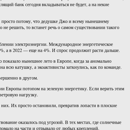
ящий банк сегодня вкладываться не будет, а на некие
ии просто потому, что дедушке Джо и всему нынешнему
 не решить, то встанет речь о самом существовании такого
еблении электроэнергии. Международное энергетическое
%, а в 2022 — еще на 4%. И спрос продолжит расти дальше.
о показало нынешнее лето в Европе, когда за аномально
а всю катушку, а экоактивисты заткнулись, как по команде.
вершенно в другом.
и Европы потопом на зеленую энергетику. Если верить этим
ветровую нагрузку.
 них. Их просто остановили, превратив лопасти в плоские
ование оказалось под угрозой. В тех местах, где солнечные
ломало на части и отрывало от любых креплений.