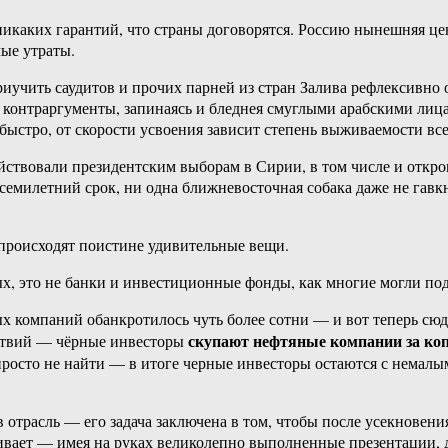
икаких гарантий, что страны договорятся. Россию нынешняя цен
ые утраты.
риучить саудитов и прочих парней из стран Залива рефлексивно 
и контраргументы, запинаясь и бледнея смуглыми арабскими ли
 быстро, от скорости усвоения зависит степень выживаемости вс
действовали президентским выборам в Сирии, в том числе и откр
семилетний срок, ни одна ближневосточная собака даже не гавкн
 происходят поистине удивительные вещи.
х, это не банки и инвестиционные фонды, как многие могли под
х компаний обанкротилось чуть более сотни — и вот теперь сюд
скупают нефтяные компании за ко
йствий — чёрные инвесторы
росто не найти — в итоге черные инвесторы остаются с немалы
трасль — его задача заключена в том, чтобы после усекновения 
вливает — имея на руках великолепно выполненные презентации