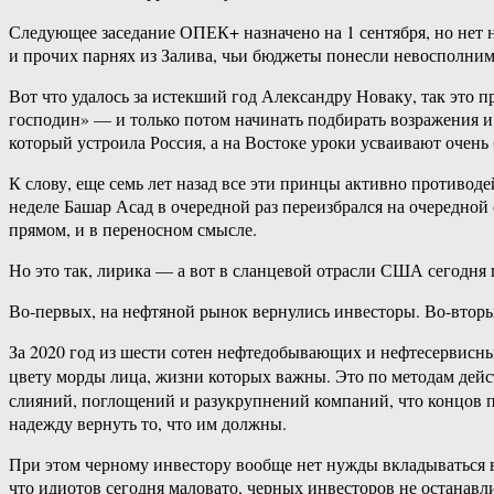
Следующее заседание ОПЕК+ назначено на 1 сентября, но нет н
и прочих парнях из Залива, чьи бюджеты понесли невосполним
Вот что удалось за истекший год Александру Новаку, так это п
господин» — и только потом начинать подбирать возражения 
который устроила Россия, а на Востоке уроки усваивают очень
К слову, еще семь лет назад все эти принцы активно противо
неделе Башар Асад в очередной раз переизбрался на очередной 
прямом, и в переносном смысле.
Но это так, лирика — а вот в сланцевой отрасли США сегодня
Во-первых, на нефтяной рынок вернулись инвесторы. Во-вторы
За 2020 год из шести сотен нефтедобывающих и нефтесервисны
цвету морды лица, жизни которых важны. Это по методам де
слияний, поглощений и разукрупнений компаний, что концов п
надежду вернуть то, что им должны.
При этом черному инвестору вообще нет нужды вкладываться в о
что идиотов сегодня маловато, черных инвесторов не остана