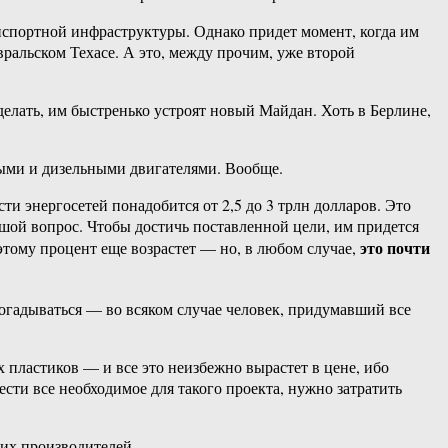
нспортной инфраструктуры. Однако придет момент, когда им
вральском Техасе. А это, между прочим, уже второй
делать, им быстренько устроят новый Майдан. Хоть в Берлине,
выми и дизельными двигателями. Вообще.
ти энергосетей понадобится от 2,5 до 3 трлн долларов. Это
шой вопрос. Чтобы достичь поставленной цели, им придется
это почти
этому процент еще возрастет — но, в любом случае,
догадываться — во всяком случае человек, придумавший все
 пластиков — и все это неизбежно вырастет в цене, ибо
ести все необходимое для такого проекта, нужно затратить
ких производителей.