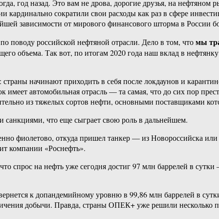
гда, год назад. Это вам не дрова, дорогие друзья, на нефтяном 
 кардинально сократили свои расходы как раз в сфере инвестиц
чайшей зависимости от мирового финансового шторма в России б
мы тр
 по поводу российской нефтяной отрасли. Дело в том, что
щего объема. Так вот, по итогам 2020 года наш вклад в нефтянк
 страны начинают приходить в себя после локдаунов и карантин
 имеет автомобильная отрасль — та самая, что до сих пор прес
чительно из тяжелых сортов нефти, основными поставщиками кот
 санкциями, что еще сыграет свою роль в дальнейшем.
но фиолетово, откуда пришел танкер — из Новороссийска или и
ит компании «Роснефть».
что спрос на нефть уже сегодня достиг 97 млн баррелей в сутки 
 вернется к допандемийному уровню в 99,86 млн баррелей в сут
еличения добычи. Правда, страны ОПЕК+ уже решили несколько п