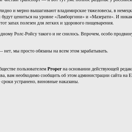
олидно и мерно вышагивают владимирские тяжеловесы, в немецк
 будут цениться на уровне «Ламборгини» и «Мазерати». И никаки
этот запах полезен для легких и здорового пищеварения.
ному Ролс-Ройсу такого и не снилось. Впрочем, особо продвину
— нет, мы просто обязаны на всем этом зарабатывать.
Proper
бществе пользователем
на основании действующей реда
ава, вам необходимо сообщить об этом администрации сайта на
 сроки устранено, виновные наказаны.