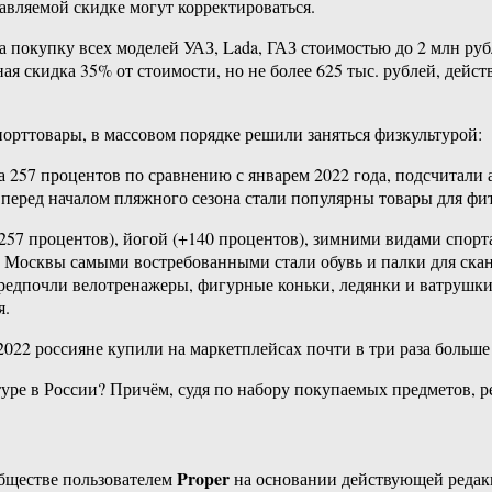
авляемой скидке могут корректироваться.
 покупку всех моделей УАЗ, Lada, ГАЗ стоимостью до 2 млн ру
я скидка 35% от стоимости, но не более 625 тыс. рублей, дейс
порттовары, в массовом порядке решили заняться физкультурой:
257 процентов по сравнению с январем 2022 года, подсчитали а
 перед началом пляжного сезона стали популярны товары для фи
257 процентов), йогой (+140 процентов), зимними видами спорт
 Москвы самыми востребованными стали обувь и палки для сканд
редпочли велотренажеры, фигурные коньки, ледянки и ватрушки. 
я.
2022 россияне купили на маркетплейсах почти в три раза больше
ьтуре в России? Причём, судя по набору покупаемых предметов, р
Proper
бществе пользователем
на основании действующей реда