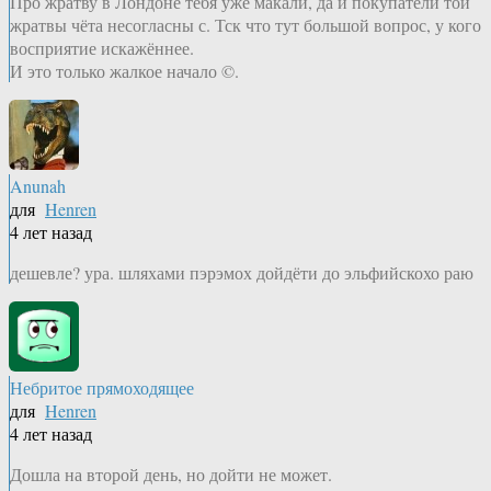
Про жратву в Лондоне тебя уже макали, да и покупатели той
жратвы чёта несогласны с. Тск что тут большой вопрос, у кого
восприятие искажённее.
И это только жалкое начало ©.
Anunah
для
Henren
4 лет назад
дешевле? ура. шляхами пэрэмох дойдёти до эльфийскохо раю
Небритое прямоходящее
для
Henren
4 лет назад
Дошла на второй день, но дойти не может.