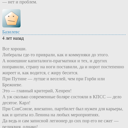
— нет и проблем.
Базилевс
4 лет назад
Все хороши.
Либералы где-то приврали, как и коммуняки до этого.
А нонешние капиталюги-прагматики и тех, и других
поправили, страну на ноги поставили, да и норот постепенно
жиреет и, как водится, с жиру бесится.
При Путине — лутше и веселей, чем при Горби или
Брежневе.
Это — главный критерий, Хенрен!
А уж сколько современные боляре состояли в КПСС — дело
десятое. Карл!
При СовСоюзе, внезапно, партбилет был нужен для карьеры,
как и цитаты из Ленина на любых мероприятиях.
Да ведь и сам записной легионер до сих пор его не сжег —
реликвия, однако!