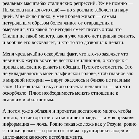
реальных масштабах сталинских репрессий. Уж не помню —
Пыхалова или кого-то ещё — но я реально заболел на пару
дней. Мне было плохо, у меня болел живот — самым
натуральным образом болел живот от отвращения и
омерзения, что какой-то негодяй смеет писать о том что
Сталин не такой монстр, как я уже много лет привык считать,
и вообще его восхваляет, и кто-то это дозволил к печати.
Меня чрезвычайно оскорблял факт, что кто-то заявляет что
невинных жертв вовсе не десятки миллионов, о которых я
привык мысленно рыдать и обещать Пустоте отомстить. Это
не укладывалось в моей эльфийской голове, чтоб главное зло
в мировой истории — вдруг оказалось и близко не главным
злом. Потеря такого вкусного объекта ненависти — вот что
оскорбляло. Плюс необходимость менять отношение к
лгавшим и оболганным.
А потом уже я облазил и прочитал достаточно много, чтобы
понять, что автор этой статьи пишет правду — а моя прежняя
информация — ложь. Ровно такая же ложь как у Резуна, ровно
с той же целью — и ровно от той же группировки людей из
англо-американского истеблишмента.