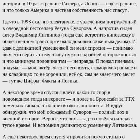
истории, в 10 раз страшнее Гитлера, а Ленин — ещё страшнее,
и что только Америка и частная собственность нас спасут .
Где-то в 1998 ехал я в электричке, с увлечением погружённый
в очередной бестселлер Резуна-Суворова. А напротив сидел
актёр Владимир Литвинов (тогда ещё встретить кинозвезду в
общественном транспорте было довольно обычным делом). И
эдак с деликатной усмешечкой он меня спросил — понимаю
ли я, что верить этому чтиву нужно с крайней осторожностью
и что минимум половина там — неправда. Я пожал плечами,
подумал — мол, актёр, чего с него взять, скоморохов раньше и
на кладбищах-то не хоронили, всё ок, сам не знает чего мелет
— тут же Цифры, Факты и Логика.
А некоторое время спустя я влез в какой-то спор в
новомодном тогда интернете — и полез на Бронесайт за ТТХ
немецких танков, чтоб пригвоздить оппонента. И вдруг
обнаружил, что мой обожаемый Суворов — полный лох в
военной истории. Вернее, что лох — я, раз повёлся на такое
тупое враньё. И вспомнил деликатную усмешечку Литвинова.
А ещё некоторое врем спустя я прочитал некую статью о