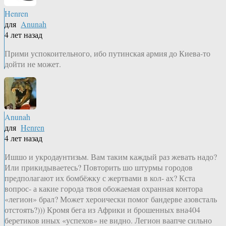
Henren
для
Anunah
4 лет назад
Прими успокоительного, ибо путинская армия до Киева-то
дойти не может.
Anunah
для
Henren
4 лет назад
Ишшо и укродаунтизьм. Вам таким каждый раз жевать надо?
Или прикидываетесь? Повторить шо штурмы городов
предполагают их бомбёжку с жертвами в кол- ах? Кста
вопрос- а какие города твоя обожаемая охранная контора
«легион» брал? Может хероически помог бандерве азовсталь
отстоять?))) Кромя бега из Африки и брошенных вна404
беретиков иных «успехов» не видно. Легион ваапче сильно