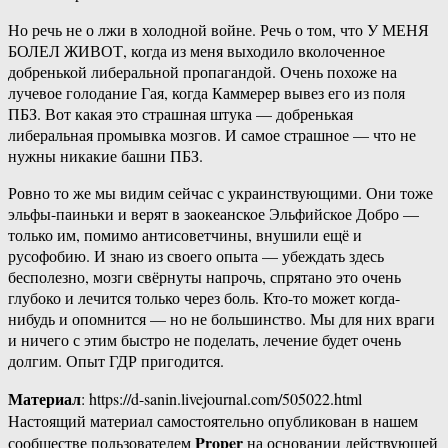
Но речь не о лжи в холодной войне. Речь о том, что У МЕНЯ
БОЛЕЛ ЖИВОТ, когда из меня выходило вколоченное
добренькой либеральной пропагандой. Очень похоже на
лучевое голодание Гая, когда Каммерер вывез его из поля
ПБЗ. Вот какая это страшная штука — добренькая
либеральная промывка мозгов. И самое страшное — что не
нужны никакие башни ПБЗ.
Ровно то же мы видим сейчас с украинствующими. Они тоже
эльфы-паиньки и верят в заокеанское Эльфийское Добро —
только им, помимо антисоветчины, внушили ещё и
русофобию. И знаю из своего опыта — убеждать здесь
бесполезно, мозги свёрнуты напрочь, спрятано это очень
глубоко и лечится только через боль. Кто-то может когда-
нибудь и опомнится — но не большинство. Мы для них враги
и ничего с этим быстро не поделать, лечение будет очень
долгим. Опыт ГДР пригодится.
Материал
: https://d-sanin.livejournal.com/505022.html
Настоящий материал самостоятельно опубликован в нашем
Proper
сообществе пользователем
на основании действующей