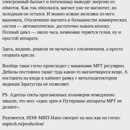
электронный балласт и потихоньку выводят энергию из
обмоток. Как ток обнулился, магнит уже не магнитит, но
холодным он остался. И можно всякие железяки из него
вынимать. Отключение магнита в большинстве коммерческих
систем — автоматическое, достаточно нажать кнопку.
Полный цикл — около часа, немножко теряется гелия, ну и
простой аппарата.
Здесь, видимо, решили не мучаться с отключением, а просто
оторвать кресло.
Вообще такое гогно происходит с машинами МРТ регулярно.
Дебилы постоянно тащат туда какие-то магнитящиеся вещи. А
поставить на входе в кабинет рамку с металлодетектором
медикам Заратустра не позволяет.
PS. Адепты секты прогаженных полимеров немедленно
завыли, что мол «один хрен в Путирашке аппараты МРТ не
делают».
Разумеется, НПФ МИП-Нано смотрит на них как на гогно:
miptech.ru/production/