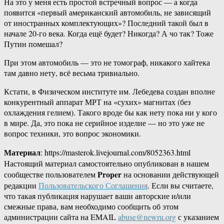
На это у меня есть простой встречный вопрос — а когда
появится «первый американский автомобиль, не зависящий
от иностранных комплектующих»? Последний такой был в
начале 20-го века. Когда ещё будет? Никогда? А чо так? Тоже
Путин помешал?
При этом автомобиль — это не томограф, никакого хайтека
там давно нету, всё весьма тривиально.
Кстати, в Физическом институте им. Лебедева создан вполне
конкурентный аппарат МРТ на «сухих» магнитах (без
охлаждения гелием). Такого вроде бы как нету пока ни у кого
в мире. Да, это пока не серийное изделие — но это уже не
вопрос техники, это вопрос экономики.
Материал
: https://masterok.livejournal.com/8052363.html
Настоящий материал самостоятельно опубликован в нашем
Proper
сообществе пользователем
на основании действующей
редакции
Пользовательского Соглашения
. Если вы считаете,
что такая публикация нарушает ваши авторские и/или
смежные права, вам необходимо сообщить об этом
администрации сайта на EMAIL
abuse@newru.org
с указанием