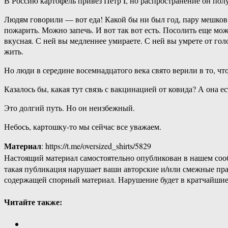
В Россию картофель привез Петр I, но распространение он пол
Людям говорили — вот еда! Какой бы ни был год, пару мешков в
пожарить. Можно запечь. И вот так вот есть. Посолить еще мож
вкусная. С ней вы медленнее умираете. С ней вы умрете от голод
жить.
Но люди в середине восемнадцатого века свято верили в то, чт
Казалось бы, какая тут связь с вакцинацией от ковида? А она ес
Это долгий путь. Но он неизбежный.
Небось, картошку-то мы сейчас все уважаем.
Материал
: https://t.me/oversized_shirts/5829
Настоящий материал самостоятельно опубликован в нашем соо
такая публикация нарушает ваши авторские и/или смежные пр
содержащей спорный материал. Нарушение будет в кратчайшие
Читайте также: