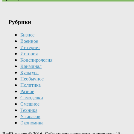
Рубрики
Бизнес
Военное
Интернет
История
Конспирология
Криминал
Культура
Необычное
Политика
Разное
Самоделки
Смешное
Техника
У тарасов
Экономика
BadRussians © 2016. Сайт может содержать материалы 18+