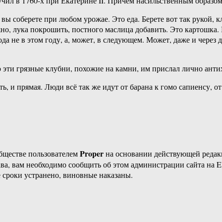
учил в 1760-х при Екатерине II. Причем насильственным образом
ы соберете при любом урожае. Это еда. Берете вот так рукой, кл
но, лука покрошить, постного маслица добавить. Это картошка. Е
а не в этом году, а, может, в следующем. Может, даже и через дес
о эти грязные клубни, похожие на камни, им прислал лично анти
ть, и прямая. Люди всё так же идут от барана к гомо сапиенсу, от
Proper
бществе пользователем
на основании действующей реда
ава, вам необходимо сообщить об этом администрации сайта на
 сроки устранено, виновные наказаны.