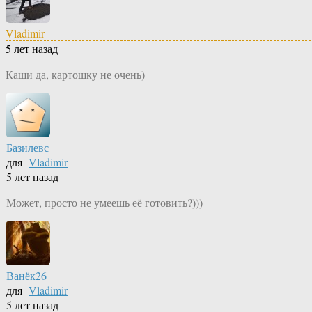
Vladimir
5 лет назад
Каши да, картошку не очень)
Базилевс
для
Vladimir
5 лет назад
Может, просто не умеешь её готовить?)))
Ванёк26
для
Vladimir
5 лет назад