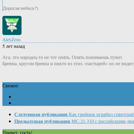
Дорогая небось?)
AlexZeus
5 лет назад
Ага, это народец-то не тот опять. Опять понимаешь тупит.
Бревна, кругом бревна и никто из этих «пастырей» их не видит
Свежее:
Следующая публикация
Как грибник ограбил советски
Предыдущая публикация
МС-21-310 с российскими дв
Привет, гость!