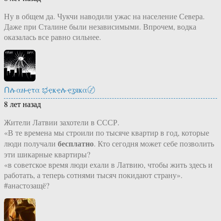
Ну в общем да. Чукчи наводили ужас на население Севера.
Даже при Сталине были независимыми. Впрочем, водка
оказалась все равно сильнее.
Ոሉαዙҿτα ಭҿҝҿሉҿʓяҝα〄
8 лет назад
Жители Латвии захотели в СССР.
«В те времена мы строили по тысяче квартир в год, которые
бесплатно
люди получали
. Кто сегодня может себе позволить
эти шикарные квартиры?
«в советское время люди ехали в Латвию, чтобы жить здесь и
работать, а теперь сотнями тысяч покидают страну».
#анастозащё?