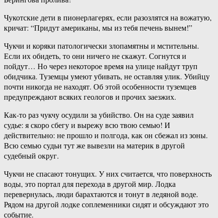
Чукотские дети в пионерлагерях, если разозлятся на вожатую,
кричат: “Придут американы, мы из тебя печень вынем!”
Чукчи и коряки патологически злопамятны и мстительны.
Если их обидеть, то они ничего не скажут. Согнутся и
пойдут… Но через некоторое время на улице найдут труп
обидчика. Туземцы умеют убивать, не оставляя улик. Убийцу
почти никогда не находят. Об этой особенности туземцев
предупреждают всяких геологов и прочих заезжих.
Как-то раз чукчу осудили за убийство. Он на суде заявил
судье: я скоро сбегу и вырежу всю твою семью! И
действительно: не прошло и полгода, как он сбежал из зоны.
Всю семью судьи тут же вывезли на материк в другой
судебный округ.
Чукчи не спасают тонущих. У них считается, что поверхность
воды, это портал для перехода в другой мир. Лодка
перевернулась, люди барахтаются и тонут в ледяной воде.
Рядом на другой лодке соплеменники сидят и обсуждают это
событие.