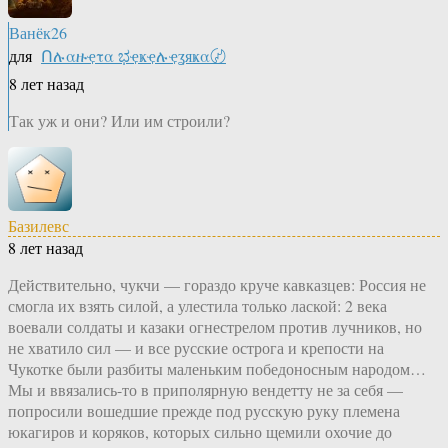
Ванёк26
для
Ոሉαዙҿτα ಭҿҝҿሉҿʓяҝα〄
8 лет назад
Так уж и они? Или им строили?
Базилевс
8 лет назад
Действительно, чукчи — гораздо круче кавказцев: Россия не
смогла их взять силой, а улестила только лаской: 2 века
воевали солдаты и казаки огнестрелом против лучников, но
не хватило сил — и все русские острога и крепости на
Чукотке были разбиты маленьким победоносным народом…
Мы и ввязались-то в приполярную вендетту не за себя —
попросили вошедшие прежде под русскую руку племена
юкагиров и коряков, которых сильно щемили охочие до