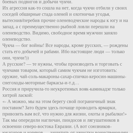
боевых подвигов и добычи чукчи.
Их агрессия как-то сошла на нет, когда чукчи отбили у своих
соседей обширные стада оленей и охотничьи угодья,
вытеснив/перебив прочие оленеводческие народы к югу и на
запад, а с преимущественно рыбной ловли перешли на
оленеводство. Видимо, свободное время мужчин заняло
оленеводство.
Чукча — бог войны! Все народы, кроме русских, — рождены
стать его добычей и рабами. Ибо настоящие люди — только
они, чукчи!))
А русские? — те нужны, чтобы производить и торговать с
чукчами товаром, который самим чукчам не изготовить:
оружие, чай-соль-макароны-сахар-спички-керосин-машины-
снегоходы-моторные баркасы-и-т.д…
Россия и приручила-то неукротимых вояк-камикадзе только
хитрой лаской:
«- А можно, мы на этом берегу свой пограничный знак
поставим? Зато будем здесь почаще проводить ярмарки,
привозить вам всё, что нужно для жизни, охоты и рыбалки!»
Так мы опередили нагличан, пиндосов и лягушатников в
освоении северо-востока Евразии. (А вот союзников-
юкагиров и коряков — защитить от зачистки воинственными