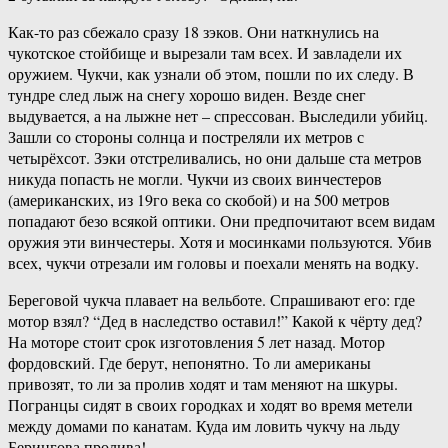
Как-то раз сбежало сразу 18 зэков. Они наткнулись на
чукотское стойбище и вырезали там всех. И завладели их
оружием. Чукчи, как узнали об этом, пошли по их следу. В
тундре след лыж на снегу хорошо виден. Везде снег
выдувается, а на лыжне нет – спрессован. Выследили убийц.
Зашли со стороны солнца и постреляли их метров с
четырёхсот. Зэки отстреливались, но они дальше ста метров
никуда попасть не могли. Чукчи из своих винчестеров
(американских, из 19го века со скобой) и на 500 метров
попадают безо всякой оптики. Они предпочитают всем видам
оружия эти винчестеры. Хотя и мосинками пользуются. Убив
всех, чукчи отрезали им головы и поехали менять на водку.
Береговой чукча плавает на вельботе. Спрашивают его: где
мотор взял? “Дед в наследство оставил!” Какой к чёрту дед?
На моторе стоит срок изготовления 5 лет назад. Мотор
фордовский. Где берут, непонятно. То ли американы
привозят, то ли за пролив ходят и там меняют на шкуры.
Погранцы сидят в своих городках и ходят во время метели
между домами по канатам. Куда им ловить чукчу на льду
Берингова пролива!