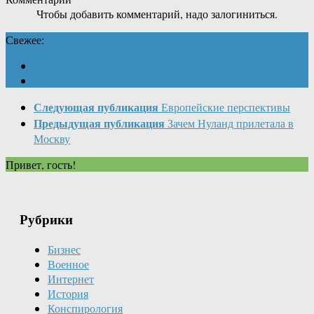
Чтобы добавить комментарий, надо залогиниться.
Свежее:
Следующая публикация
Европейские перспективы
Предыдущая публикация
Зачем Нуланд прилетала в
Москву
Привет, гость!
Рубрики
Бизнес
Военное
Интернет
История
Конспирология