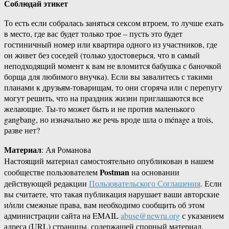
Соблюдай этикет
То есть если собралась заняться сексом втроем, то лучше ехать
в место, где вас будет только трое – пусть это будет
гостиничный номер или квартира одного из участников, где
он живет без соседей (только удостоверься, что в самый
неподходящий момент к вам не вломится бабушка с баночкой
борща для любимого внучка). Если вы завалитесь с такими
планами к друзьям-товарищам, то они сгоряча или с перепугу
могут решить, что на праздник жизни приглашаются все
желающие. Ты-то может быть и не против маленького
gangbang, но изначально же речь вроде шла о ménage a trois,
разве нет?
Материал
: Ая Романова
Настоящий материал самостоятельно опубликован в нашем
Postman
сообществе пользователем
на основании
действующей редакции
Пользовательского Соглашения
. Если
вы считаете, что такая публикация нарушает ваши авторские
и/или смежные права, вам необходимо сообщить об этом
администрации сайта на EMAIL
abuse@newru.org
с указанием
адреса (URL) страницы, содержащей спорный материал.