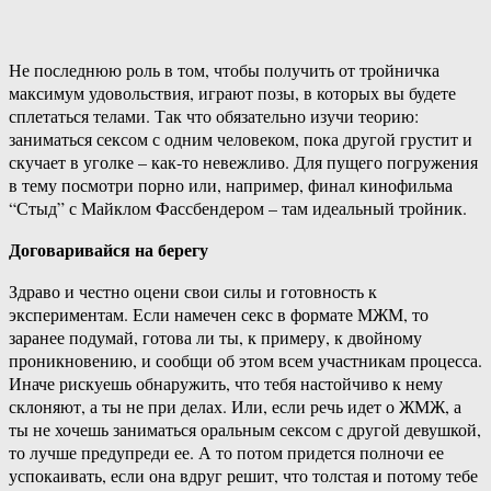
Не последнюю роль в том, чтобы получить от тройничка
максимум удовольствия, играют позы, в которых вы будете
сплетаться телами. Так что обязательно изучи теорию:
заниматься сексом с одним человеком, пока другой грустит и
скучает в уголке – как-то невежливо. Для пущего погружения
в тему посмотри порно или, например, финал кинофильма
“Стыд” с Майклом Фассбендером – там идеальный тройник.
Договаривайся на берегу
Здраво и честно оцени свои силы и готовность к
экспериментам. Если намечен секс в формате МЖМ, то
заранее подумай, готова ли ты, к примеру, к двойному
проникновению, и сообщи об этом всем участникам процесса.
Иначе рискуешь обнаружить, что тебя настойчиво к нему
склоняют, а ты не при делах. Или, если речь идет о ЖМЖ, а
ты не хочешь заниматься оральным сексом с другой девушкой,
то лучше предупреди ее. А то потом придется полночи ее
успокаивать, если она вдруг решит, что толстая и потому тебе