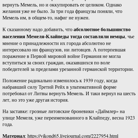
вернуть Мемель, но и оккупировать ее целиком. Однако
желания уже не было. За три года французы поняли, что
Мемель им, в общем-то, нафиг не нужен.
абсолютное большинство
К сказанному надо добавить, что
населения Мемеля-Клайпеды тогда составляли немцы
, чье
мнение о принадлежности их города абсолютно не
интересовало ни французов, ни литовцев. А потерпевшая
поражение в Первой мировой войне Германия не могла
вступиться за своих граждан, оказавшихся по воле
победителей за пределами урезанной германской территории.
Положение радикально изменилось к 1939 году, когда
набравший силу Третий Рейх в ультимативной форме
потребовал от Литвы вернуть Мемель. И таки вернул на шесть
лет, но это уже другая история.
На заставке: грозные литовские броневики «Даймлер» на
улице Мемеля, уже переименованного в Клайпеду, весна 1923
года.
Материал
: https://vikond65.livejournal.com/2227954.html