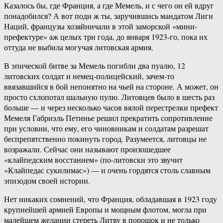
Казалось бы, где Франция, а где Мемель, и с чего он ей вдруг
понадобился? А вот поди ж ты, заручившись мандатом Лиги
Наций, французы хозяйничали в этой заморской «мини-
префектуре» аж целых три года, до января 1923-го, пока их
оттуда не выбила могучая литовская армия.
В эпической битве за Мемель погибли два пуалю, 12
литовских солдат и немец-полицейский, зачем-то
ввязавшийся в бой непонятно на чьей на стороне. А может, он
просто схлопотал шальную пулю. Литовцев было в шесть раз
больше — и через несколько часов вялой перестрелки префект
Мемеля Габриэль Петинье решил прекратить сопротивление
при условии, что ему, его чиновникам и солдатам разрешат
беспрепятственно покинуть город. Разумеется, литовцы не
возражали. Сейчас они называют произошедшее
«клайпедским восстанием» (по-литовски это звучит
«Клайпедас сукилимас») — и очень гордятся столь славным
эпизодом своей истории.
Нет никаких сомнений, что Франция, обладавшая в 1923 году
крупнейшей армией Европы и мощным флотом, могла при
малейшем желании стереть Литву в порошок и не только