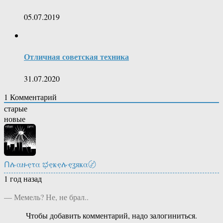
05.07.2019
Отличная советская техника
31.07.2020
1
Комментарий
старые
новые
Ոሉαዙҿτα ಭҿҝҿሉҿʓяҝα〄
1 год назад
— Мемель? Не, не брал..
Чтобы добавить комментарий, надо залогиниться.