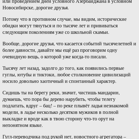
или проведением дней условного Азербайджана в условном
Новосибирске, дорогие друзья.
Потому что в противном случае, мы видим, исторические
обидки могут тянуться и по тысяче лет и прививаться
следующим поколениям уже со школьной скамьи.
Вообще, дорогие друзья, что касается событий тысячелетней и
более давности, давайте мы ещё раз проговорим одну
очевидную вещь, о которой уже когда-то писали.
Тысячу лет назад, задолго до того, как появились первые
гуглы, ютубы и тиктоки, любое столкновение цивилизаций
носило довольно хаотичный и спонтанный характер.
Сидишь ты на берегу реки, значит, чистишь мандарин,
думаешь, что пора бы дерево нарубить, чтобы телегу
подлатать, вдруг – бац! – по реке плывёт ладья незнакомой
модели, в ладье несколько десятков мужиков в полной
выкладке и вроде как в твою сторону что-то орут на
непонятном языке.
Гугл-переводчика под рукой нет, новостного агрегатора –