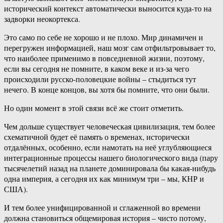
исторический контекст автоматически выносится куда-то на
задворки неокортекса.
Это само по себе не хорошо и не плохо. Мир динамичен и
перегружен информацией, наш мозг сам отфильтровывает то,
что наиболее применимо в повседневной жизни, поэтому,
если вы сегодня не помните, в каком веке и из-за чего
происходили русско-половецкие войны – стыдиться тут
нечего. В конце концов, вы хотя бы помните, что они были.
Но один момент в этой связи всё же стоит отметить.
Чем дольше существует человеческая цивилизация, тем более
схематичной будет её память о временах, исторически
отдалённых, особенно, если намотать на неё углубляющиеся
интеграционные процессы нашего биологического вида (пару
тысячелетий назад на планете доминировала бы какая-нибудь
одна империя, а сегодня их как минимум три – мы, КНР и
США).
И тем более унифицированной и сглаженной во времени
должна становиться общемировая история – чисто потому,