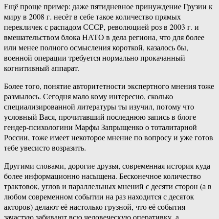
Ещё проще пример: даже пятидневное принуждение Грузии к
миру в 2008 г. несёт в себе такое количество прямых
перекличек с распадом СССР, революцией роз в 2003 г. и
вмешательством блока НАТО в дела региона, что для более
или менее полного осмысления короткой, казалось бы,
военной операции требуется нормально прокачанный
когнитивный аппарат.
Более того, понятие авторитетности экспертного мнения тоже
размылось. Сегодня мало кому интересно, сколько
специализированной литературы ты изучил, потому что
условный Вася, прочитавший последнюю запись в блоге
гендер-психологини Марфы Запрыщенко о тоталитарной
России, тоже имеет некоторое мнение по вопросу и уже готов
тебе увесисто возразить.
Другими словами, дорогие друзья, современная история куда
более информационно насыщена. Бесконечное количество
трактовок, углов и параллельных мнений с десяти сторон (а в
любом современном событии на раз находится с десяток
акторов) делают её настолько грузной, что её события
зачастую забивают всю человеческую оперативку, а