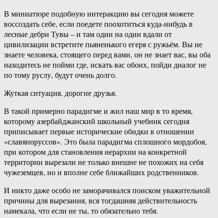
В миниатюре подобную интеракцию вы сегодня можете
воссоздать себе, если поедете поохотиться куда-нибудь в
лесные дебри Тувы – и там один на один вдали от
цивилизации встретите пьяненького егеря с ружьём. Вы не
знаете человека, стоящего перед вами, он не знает вас, вы оба
находитесь не пойми где, искать вас обоих, пойди диалог не
по тому руслу, будут очень долго.
Жуткая ситуация, дорогие друзья.
В такой примерно парадигме и жил наш мир в то время,
которому азербайджанский школьный учебник сегодня
приписывает первые исторические обидки в отношении
«славяноруссов». Это была парадигма сплошного мордобоя,
при котором для становления иерархии на конкретной
территории вырезали не только внешне не похожих на себя
чужеземцев, но и вполне себе ближайших родственников.
И никто даже особо не заморачивался поиском уважительной
причины для вырезания, вся тогдашняя действительность
намекала, что если не ты, то обязательно тебя.