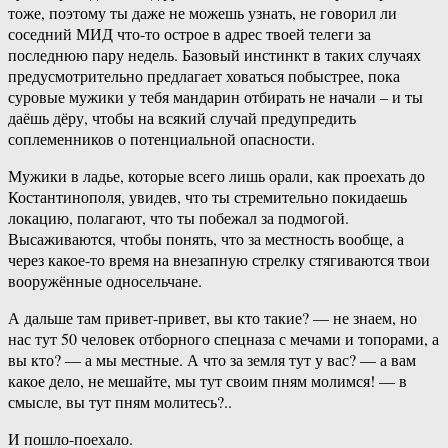
тоже, поэтому ты даже не можешь узнать, не говорил ли
соседний МИД что-то острое в адрес твоей телеги за
последнюю пару недель. Базовый инстинкт в таких случаях
предусмотрительно предлагает ховаться побыстрее, пока
суровые мужики у тебя мандарин отбирать не начали – и ты
даёшь дёру, чтобы на всякий случай предупредить
соплеменников о потенциальной опасности.
Мужики в ладье, которые всего лишь орали, как проехать до
Костантинополя, увидев, что ты стремительно покидаешь
локацию, полагают, что ты побежал за подмогой.
Высаживаются, чтобы понять, что за местность вообще, а
через какое-то время на внезапную стрелку стягиваются твои
вооружённые односельчане.
А дальше там привет-привет, вы кто такие? — не знаем, но
нас тут 50 человек отборного спецназа с мечами и топорами, а
вы кто? — а мы местные. А что за земля тут у вас? — а вам
какое дело, не мешайте, мы тут своим пням молимся! — в
смысле, вы тут пням молитесь?..
И пошло-поехало.