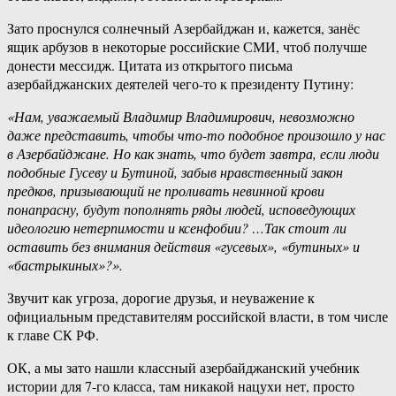
Зато проснулся солнечный Азербайджан и, кажется, занёс
ящик арбузов в некоторые российские СМИ, чтоб получше
донести мессидж. Цитата из открытого письма
азербайджанских деятелей чего-то к президенту Путину:
«Нам, уважаемый Владимир Владимирович, невозможно
даже представить, чтобы что-то подобное произошло у нас
в Азербайджане. Но как знать, что будет завтра, если люди
подобные Гусеву и Бутиной, забыв нравственный закон
предков, призывающий не проливать невинной крови
понапрасну, будут пополнять ряды людей, исповедующих
идеологию нетерпимости и ксенфобии? …Так стоит ли
оставить без внимания действия «гусевых», «бутиных» и
«бастрыкиных»?».
Звучит как угроза, дорогие друзья, и неуважение к
официальным представителям российской власти, в том числе
к главе СК РФ.
ОК, а мы зато нашли классный азербайджанский учебник
истории для 7-го класса, там никакой нацухи нет, просто