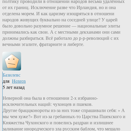
полтику проводили в отношении народов весьма удалённых
от их границ. Исключение разве что Ирландия, но и она
отделена морем. И как царизму изощряться в отношени
народов живущих буквально на соседней улице? У царей
было довольно разумное решение — национальные элиты
принимались как свои. А с местными декханами они сами
должны разбираться. Всё работало до р-р-революций с их
вечными эгалите, фратарните и либерте.
Базилевс
для
Henren
5 лет назад
Неверной она была в отношении 2-х избранно-
исключительных наций: чухонцев и пшеков.
Другие браццконороты из-за них тоже спрашивали себя: » А
мы чем хуже?» Вот из-за гребанных-то Царства Пшекского и
Княжества Чухонского и повелись раздраи и излишнее
заливание инородческого зла русским баблом, что мешало