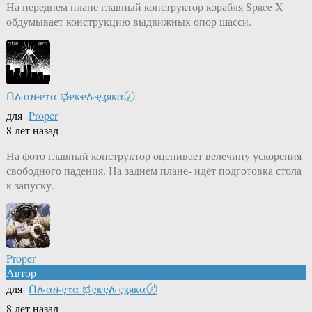
На переднем плане главный конструктор корабля Space X
обдумывает конструкцию выдвижных опор шасси.
Ոሉαዙҿτα ಭҿҝҿሉҿʓяҝα〄
для
Proper
8 лет назад
На фото главный конструктор оценивает велечину ускорения
свободного падения. На заднем плане- идёт подготовка стола
к запуску.
Proper
Автор
для
Ոሉαዙҿτα ಭҿҝҿሉҿʓяҝα〄
8 лет назад