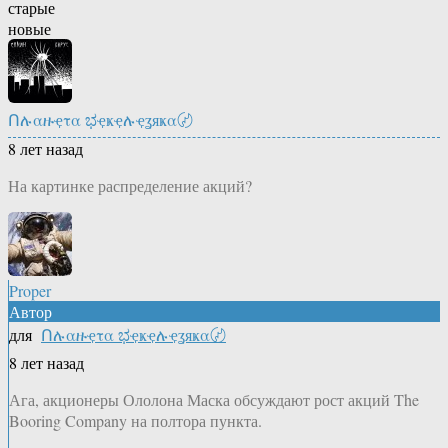
старые
новые
Ոሉαዙҿτα ಭҿҝҿሉҿʓяҝα〄
8 лет назад
На картинке распределение акций?
Proper
Автор
для
Ոሉαዙҿτα ಭҿҝҿሉҿʓяҝα〄
8 лет назад
Ага, акционеры Ололона Маска обсуждают рост акций The
Booring Company на полтора пункта.