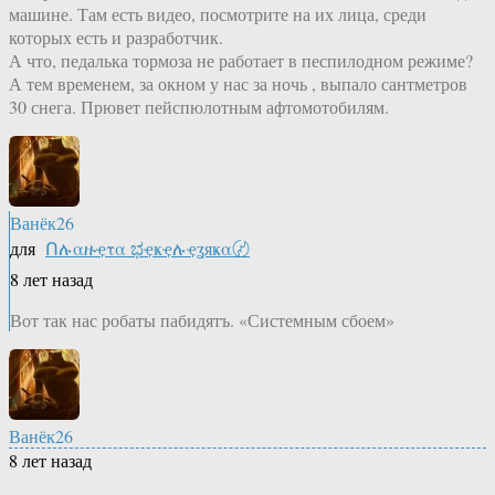
машине. Там есть видео, посмотрите на их лица, среди
которых есть и разработчик.
А что, педалька тормоза не работает в песпилодном режиме?
А тем временем, за окном у нас за ночь , выпало сантметров
30 снега. Прювет пейспюлотным афтомотобилям.
Ванёк26
для
Ոሉαዙҿτα ಭҿҝҿሉҿʓяҝα〄
8 лет назад
Вот так нас робаты пабидятъ. «Системным сбоем»
Ванёк26
8 лет назад