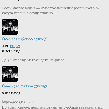
Вот и матрас виден — импортозамещение российского е-
батута успешно осуществлено.
Ոሉαዙҿτα ಭҿҝҿሉҿʓяҝα〄
для
Proper
8 лет назад
Да у них везде матрас, даже на флаге.
Ոሉαዙҿτα ಭҿҝҿሉҿʓяҝα〄
8 лет назад
https://goo.gl/X16uj8
Во время съёмок пейспейлотный автомобиль въезжает в зад