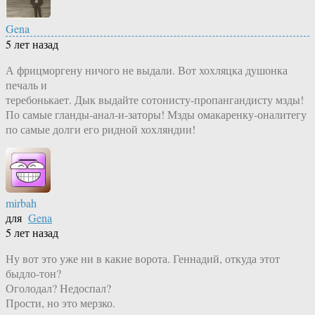
Gena
5 лет назад
А фрицморгену ничого не выдали. Вот хохляцка душонка
печаль и
теребонькает. Дык выдайте сотонисту-пропангандисту мзды!
По самые гланды-анал-и-заторы! Мзды омакаренку-оналитегу
по самые долги его ридной хохляндии!
mirbah
для
Gena
5 лет назад
Ну вот это уже ни в какие ворота. Геннадий, откуда этот
быдло-тон?
Оголодал? Недоспал?
Прости, но это мерзко.