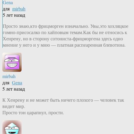
Gena
для
mirbah
5 лет назад
Просто знаю,кто фрицморген изначально. Увы,это хохляцкое
гомно-присосалко по хайповым темам.Как бы не относись к
Хенрену, но в сторону сотониста-фрицморгена здесь одно
мнение у него и у мню — платная распеаренная блевотина.
mirbah
для
Gena
5 лет назад
К Хенрену и не может быть ничего плохого — человек так
видит мир.
Просто тон царапнул, прости.