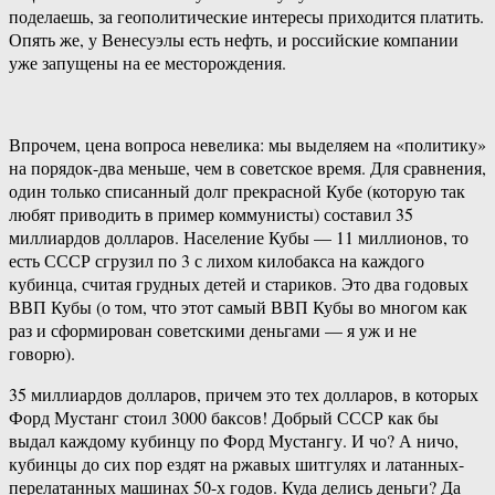
поделаешь, за геополитические интересы приходится платить.
Опять же, у Венесуэлы есть нефть, и российские компании
уже запущены на ее месторождения.
Впрочем, цена вопроса невелика: мы выделяем на «политику»
на порядок-два меньше, чем в советское время. Для сравнения,
один только списанный долг прекрасной Кубе (которую так
любят приводить в пример коммунисты) составил 35
миллиардов долларов. Население Кубы — 11 миллионов, то
есть СССР сгрузил по 3 с лихом килобакса на каждого
кубинца, считая грудных детей и стариков. Это два годовых
ВВП Кубы (о том, что этот самый ВВП Кубы во многом как
раз и сформирован советскими деньгами — я уж и не
говорю).
35 миллиардов долларов, причем это тех долларов, в которых
Форд Мустанг стоил 3000 баксов! Добрый СССР как бы
выдал каждому кубинцу по Форд Мустангу. И чо? А ничо,
кубинцы до сих пор ездят на ржавых шитгулях и латанных-
перелатанных машинах 50-х годов. Куда делись деньги? Да