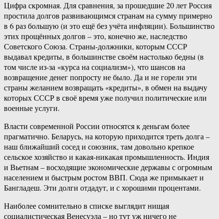
Цифра скромная. Для сравнения, за прошедшие 20 лет Россия
простила долгов развивающимся странам на сумму примерно
в 6 раз большую (и это ещё без учёта инфляции). Большинство
этих прощённых долгов – это, конечно же, наследство
Советского Союза. Страны-должники, которым СССР
выдавал кредиты, в большинстве своём настолько бедны (в
том числе из-за «курса на социализм»), что шансов на
возвращение денег попросту не было. Да и не горели эти
страны желанием возвращать «кредиты», в обмен на выдачу
которых СССР в своё время уже получил политические или
военные услуги.
Власти современной России относятся к деньгам более
прагматично. Беларусь, на которую приходится треть долга –
наш ближайший сосед и союзник, там довольно крепкое
сельское хозяйство и какая-никакая промышленность. Индия
и Вьетнам – восходящие экономические державы с огромным
населением и быстрым ростом ВВП. Сюда же примыкает и
Бангладеш. Эти долги отдадут, и с хорошими процентами.
Наиболее сомнительно в списке выглядит нищая
социалистическая Венесуэла – но тут уж ничего не