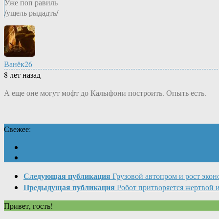
Уже поп равиль
/ущель рыдадть/
Ванёк26
8 лет назад
А еще оне могут мофт до Калыфони построить. Опыть есть.
Свежее:
Следующая публикация
Грузовой автопром и рост эко
Предыдущая публикация
Робот притворяется жертвой 
Привет, гость!