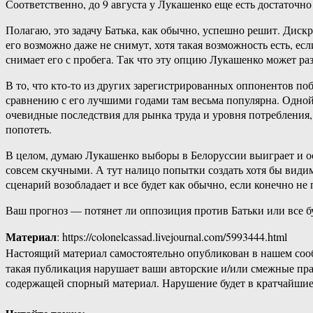
Соответственно, до 9 августа у Лукашенко еще есть достаточно
Полагаю, это задачу Батька, как обычно, успешно решит. Диск
его возможно даже не снимут, хотя такая возможность есть, ес
снимает его с пробега. Так что эту опцию Лукашенко может ра
В то, что кто-то из других зарегистрированных оппонентов по
сравнению с его лучшими годами там весьма популярна. Одной
очевидные последствия для рынка труда и уровня потребления,
попотеть.
В целом, думаю Лукашенко выборы в Белоруссии выиграет и ост
совсем скучными. А тут налицо попытки создать хотя бы видим
сценарий возобладает и все будет как обычно, если конечно не
Ваш прогноз — потянет ли оппозиция против Батьки или все б
Материал
: https://colonelcassad.livejournal.com/5993444.html
Настоящий материал самостоятельно опубликован в нашем соо
такая публикация нарушает ваши авторские и/или смежные пр
содержащей спорный материал. Нарушение будет в кратчайшие