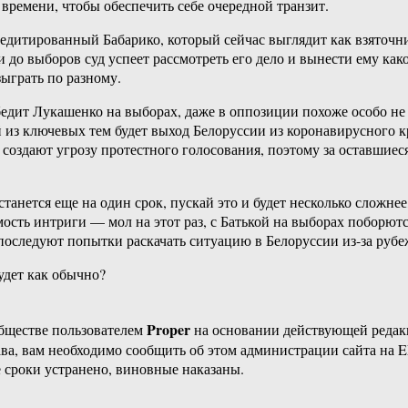
 времени, чтобы обеспечить себе очередной транзит.
редитированный Бабарико, который сейчас выглядит как взяточн
ли до выборов суд успеет рассмотреть его дело и вынести ему ка
зыграть по разному.
бедит Лукашенко на выборах, даже в оппозиции похоже особо не 
 из ключевых тем будет выход Белоруссии из коронавирусного 
 создают угрозу протестного голосования, поэтому за оставшиес
анется еще на один срок, пускай это и будет несколько сложне
ость интриги — мол на этот раз, с Батькой на выборах поборют
 последуют попытки раскачать ситуацию в Белоруссии из-за рубе
удет как обычно?
Proper
бществе пользователем
на основании действующей реда
ава, вам необходимо сообщить об этом администрации сайта на
 сроки устранено, виновные наказаны.