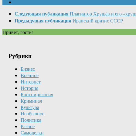
Следующая публикация
Плагиатор Хрущёв и его «хру
Предыдущая публикация
Иранский кризис СССР
Привет, гость!
Рубрики
Бизнес
Военное
Интернет
История
Конспирология
Криминал
Культура
Необычное
Политика
Разное
Самоделки