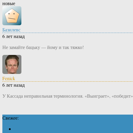
новые
Базилевс
6 лет назад
Не замайте бацьку — йому и так тяжко!
Fenick
6 лет назад
У Кассада неправильная терминология. «Выиграет», «победит»
Свежее: