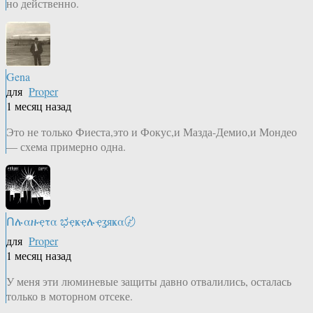
но действенно.
Gena
для
Proper
1 месяц назад
Это не только Фиеста,это и Фокус,и Мазда-Демио,и Мондео
— схема примерно одна.
Ոሉαዙҿτα ಭҿҝҿሉҿʓяҝα〄
для
Proper
1 месяц назад
У меня эти люминевые защиты давно отвалились, осталась
только в моторном отсеке.