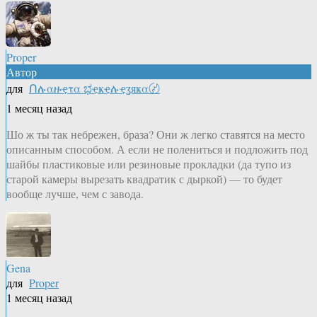
Proper
Автор
для
Ոሉαዙҿτα ಭҿҝҿሉҿʓяҝα〄
1 месяц назад
Шо ж ты так небрежен, браза? Они ж легко ставятся на место
описанным способом. А если не полениться и подложить под
шайбы пластиковые или резиновые прокладки (да тупо из
старой камеры вырезать квадратик с дыркой) — то будет
вообще лучше, чем с завода.
Gena
для
Proper
1 месяц назад