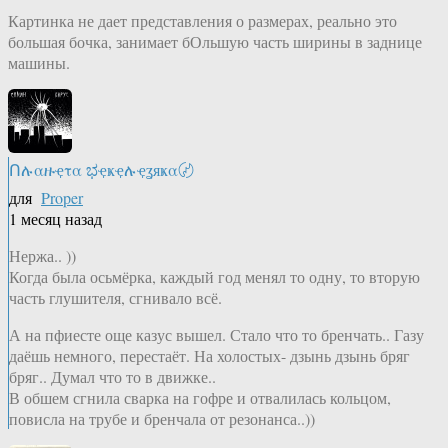
Картинка не дает представления о размерах, реально это
большая бочка, занимает бОльшую часть ширины в заднице
машины.
Ոሉαዙҿτα ಭҿҝҿሉҿʓяҝα〄
для
Proper
1 месяц назад
Нержа.. ))
Когда была осьмёрка, каждый год менял то одну, то вторую
часть глушителя, сгнивало всё.
А на пфиесте още казус вышел. Стало что то бренчать.. Газу
даёшь немного, перестаёт. На холостых- дзынь дзынь бряг
бряг.. Думал что то в движке..
В обшем сгнила сварка на гофре и отвалилась кольцом,
повисла на трубе и бренчала от резонанса..))