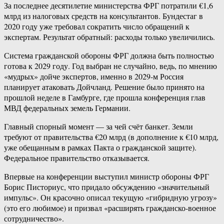
За последнее десятилетие министерства ФРГ потратили €1,6
млрд из налоговых средств на консультантов. Бундестаг в
2020 году уже требовал сократить число обращений к
экспертам. Результат обратный: расходы только увеличились.
Система гражданской обороны ФРГ должна быть полностью
готова к 2029 году. Год выбран не случайно, ведь, по мнению
«мудрых» дойче экспертов, именно в 2029-м Россия
планирует атаковать Дойчланд. Решение было принято на
прошлой неделе в Гамбурге, где прошла конференция глав
МВД федеральных земель Германии.
Главный спорный момент — за чей счёт банкет. Земли
требуют от правительства €20 млрд (в дополнение к €10 млрд,
уже обещанным в рамках Пакта о гражданской защите).
Федеральное правительство отказывается.
Впервые на конференции выступил министр обороны ФРГ
Борис Писториус, что придало обсуждению «значительный
импульс». Он красочно описал текущую «гибридную угрозу»
(это его любимое) и призвал «расширять гражданско-военное
сотрудничество».