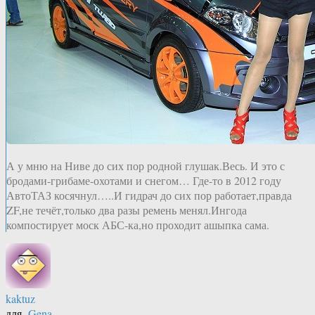
А у мню на Ниве до сих пор родной глушак.Весь. И это с
бродами-грибаме-охотами и снегом… Где-то в 2012 году
АвтоТАЗ косячнул…..И гидрач до сих пор работает,правда
ZF,не течёт,только два разы ремень менял.Ингода
компостирует моск АБС-ка,но проходит ашыпка сама.
kaktuz
для
Gena