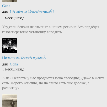
Gena
для
Ոሉαዙҿτα ಭҿҝҿሉҿʓяҝα〄
1 месяц назад
Угу,если бензин не отменят в нашем регионе.Ато пердёдся
газогенератоню установку городить…
Ոሉαዙҿτα ಭҿҝҿሉҿʓяҝα〄
для
Gena
1 месяц назад
А чё? Пеллеты у нас продаются пока свободно)) Даже в Ленте
есть. Дорого конечно, но на авито есть ещё дороже, в
рознитцу)