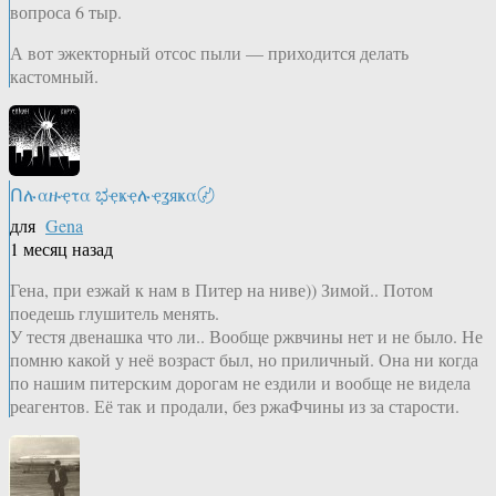
вопроса 6 тыр.
А вот эжекторный отсос пыли — приходится делать
кастомный.
Ոሉαዙҿτα ಭҿҝҿሉҿʓяҝα〄
для
Gena
1 месяц назад
Гена, при езжай к нам в Питер на ниве)) Зимой.. Потом
поедешь глушитель менять.
У тестя двенашка что ли.. Вообще ржвчины нет и не было. Не
помню какой у неё возраст был, но приличный. Она ни когда
по нашим питерским дорогам не ездили и вообще не видела
реагентов. Её так и продали, без ржаФчины из за старости.