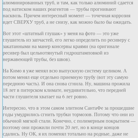
алюминированных труб, и там, как только алюминий сдается
под натиском наших реагентов — трубы прогнивают
насквозь. Причем интересный момент — точечная коррозия
идет СВЕРХУ труб, а не снизу, как можно было бы ожидать.
Вот этот «штатный глушак» у меня на фото — это уже
глушитель из запчастей, его легко определить по ресиверу с
закатанными на манер консервы краями (на оригинале
ресивер был цельнотянутый гидроштамповкой из
нержавеющей трубы, без швов).
На Кимо я уже менял всю выпускную систему целиком. А
потом менял еще отдельно приемную трубу (вот эту самую
переднюю часть). И она снова сгнила. Ну, машина прожила
18 лет в питерском климате, неудивительно, что передней
части глушителя хватает на 6 лет ровно.
Интересно, что в этом самом элитном СантаФе за прошедшие
годы умудрились сгнить трубки тормозов. Потому что они из
обычной мягкой стали. Конечно, с полимерным покрытием —
поэтому они прожили почти 20 лет, но в конце концов
сдались. Ну ОК, я их поменял тотально на родные, даже не