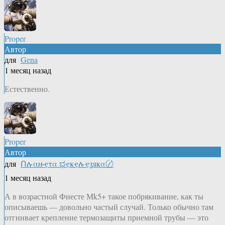
Proper
Автор
для
Gena
1 месяц назад
Естественно.
Proper
Автор
для
Ոሉαዙҿτα ಭҿҝҿሉҿʓяҝα〄
1 месяц назад
А в возрастной Фиесте Mk5+ такое побрякивание, как ты
описываешь — довольно частый случай. Только обычно там
отгнивает крепление термозащиты приемной трубы — это