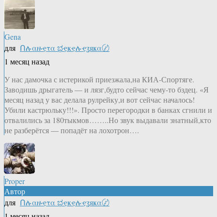
Gena
для
Ոሉαዙҿτα ಭҿҝҿሉҿʓяҝα〄
1 месяц назад
У нас дамочка с истерикой приезжала,на КИА-Спортяге.
Заводишь дрыгатель — и лязг,будто сейчас чему-то бздец. «Я
месяц назад у вас делала рулрейку,и вот сейчас началось!
Убили кастрюльку!!!». Просто перегородки в банках сгнили и
отвалились за 180тыкмов……..Но звук выдавали знатный,кто
не разберётся — попадёт на лохотрон….
Proper
Автор
для
Ոሉαዙҿτα ಭҿҝҿሉҿʓяҝα〄
1 месяц назад