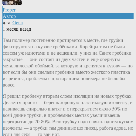
Proper
Автор
для
Gena
1 месяц назад
Там полимер постепенно протирается в месте, где трубки
фиксируются на кузове гребёнками. Корейцы там не были
совсем уж идиотами и не дешевили, у них на Санте гребёнки
закрытые — они состоят из двух частей и еще обёрнуты
металлической обоймой, за которую и крепятся к кузову — но
вот если бы они сделали гребенки вместо жесткого пластика
из резины, проблемы с протиранием полимера не было бы
вовсе.
Я решил проблему вторым слоем изоляции на новых трубках.
Делается просто — берешь хорошую пластиковую изоленту, и
навиваешь спиралью внатяг и с перекрытием около 50% по
всей длине трубки, в проблемных местах увеличиваешь
перекрытие до 70-80%. Всю трубку надо навить одним куском
изоленты — а трубки там длинные шо писец, работа адова, но
если для себя — то вай нот.