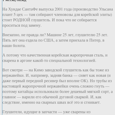
На Хундае СантаФе выпуска 2001 года (производство Ульсана
плант 5 цех — там собирают членовозы для корейской элиты)
стоит РОДНОЙ глушитель. И пока что не собирается
проситься под замену.
Внезапно, не правда ли? Машине 25 лет, глушителю 25 лет.
Пять лет она ездила по США, а затем приехала в Питер, в
наши болота.
А потому что качественная корейская жаропрочная сталь, и
сварена в аргоне какой-то специальной технологией.
Вот смотри — на Кимо заводской глушитель как бы тоже из
нержавейки. И, например, задняя банка — сияет как новая (и
даже первый передний ресивер был вполне ОК). Но трубы из
настоящей жаропрочной нержавейки очень сложно гнуть —
поэтому китайцы использовали более дешевый мягкий сорт, а
главное — варили его обычной дуговой сваркой. И, как
следствие, именно на сварных швах всё это и сгнивает.
Глушители, идущие в запчасти — уже сварены из