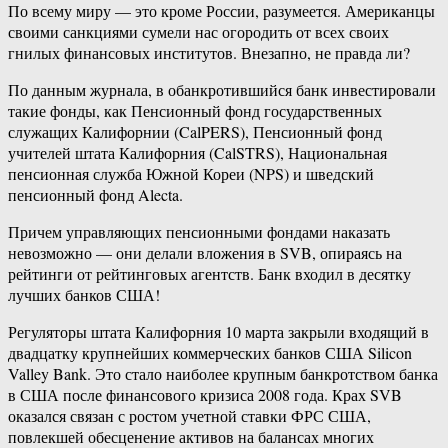
По всему миру — это кроме России, разумеется. Американцы
своими санкциями сумели нас огородить от всех своих
гнилых финансовых институтов. Внезапно, не правда ли?
По данным журнала, в обанкротившийся банк инвестировали
такие фонды, как Пенсионный фонд государственных
служащих Калифорнии (CalPERS), Пенсионный фонд
учителей штата Калифорния (CalSTRS), Национальная
пенсионная служба Южной Кореи (NPS) и шведский
пенсионный фонд Alecta.
Причем управляющих пенсионными фондами наказать
невозможно — они делали вложения в SVB, опираясь на
рейтинги от рейтинговых агентств. Банк входил в десятку
лучших банков США!
Регуляторы штата Калифорния 10 марта закрыли входящий в
двадцатку крупнейших коммерческих банков США Silicon
Valley Bank. Это стало наиболее крупным банкротством банка
в США после финансового кризиса 2008 года. Крах SVB
оказался связан с ростом учетной ставки ФРС США,
повлекшей обесценение активов на балансах многих