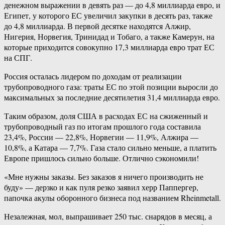
денежном выражении в девять раз — до 4,8 миллиарда евро, и
Египет, у которого ЕС увеличил закупки в десять раз, также
до 4,8 миллиарда. В первой десятке находятся Алжир,
Нигерия, Норвегия, Тринидад и Тобаго, а также Камерун, на
которые приходится совокупно 17,3 миллиарда евро трат ЕС
на СПГ.
Россия осталась лидером по доходам от реализации
трубопроводного газа: траты ЕС по этой позиции выросли до
максимальных за последние десятилетия 31,4 миллиарда евро.
Таким образом, доля США в расходах ЕС на сжиженный и
трубопроводный газ по итогам прошлого года составила
23,4%, России — 22,8%, Норвегии — 11,9%, Алжира —
10,8%, а Катара — 7,7%. Газа стало сильно меньше, а платить
Европе пришлось сильно больше. Отлично сэкономили!
«Мне нужны заказы. Без заказов я ничего производить не
буду» — дерзко и как пуля резко заявил херр Паппергер,
папочка акулы оборонного бизнеса под названием Rheinmetall.
Незалежная, мол, выпрашивает 250 тыс. снарядов в месяц, а