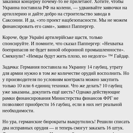
заказики концерну почему-то не прилетают. Хотите, чтобы
Украина поставила РФ на колени, — удваивайте заявочки на
артиллерию и дайте добро на строительство завода в
Саксонии. И да, «это проект нацбезопасности. Мы не можем
финансировать его сами», заявил Паппергер.
Короче, буде Україні артилерійське щастя, только
спонсируйте. И помните, что сказал Паппергер: «Нехватка
боеприпасов не будет виной оборонной промышленности».
Смекнули? «Немцы будут жить плохо, но недолго» ™ Гайдар.
Задачка: Германия поставила на Украину 14 гаубиц, утрату
для армии нужно в том же количестве орудий восполнить. Но
у производителя по условиям контракта можно закупить
только 10 или 6 единиц техники. Что же делать? 10 гаубиц
уже заказаны, докупить ещё шесть? Однако действующие
рамки финансирования Министерства финансов ФРГ не
позволяют приобрести 16 гаубиц, если в них нет реальной
необходимости.
Но ура, германские бюрократы выкрутились! Решили списать
два исправных орудия — и теперь смогут заказать 16 штук.