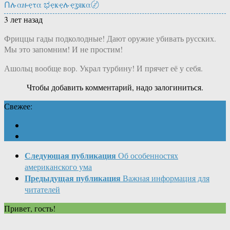
Ոሉαዙҿτα ಭҿҝҿሉҿʓяҝα〄
3 лет назад
Фриццы гады подколодные! Дают оружие убивать русских.
Мы это запомним! И не простим!
Ашольц вообще вор. Украл турбину! И прячет её у себя.
Чтобы добавить комментарий, надо залогиниться.
Свежее:
Следующая публикация
Об особенностях
американского ума
Предыдущая публикация
Важная информация для
читателей
Привет, гость!