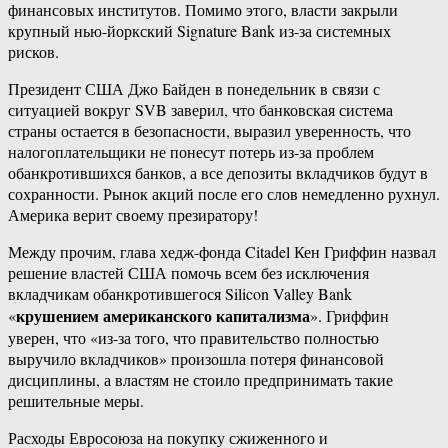
финансовых институтов. Помимо этого, власти закрыли
крупный нью-йоркский Signature Bank из-за системных
рисков.
Президент США Джо Байден в понедельник в связи с
ситуацией вокруг SVB заверил, что банковская система
страны остается в безопасности, выразил уверенность, что
налогоплательщики не понесут потерь из-за проблем
обанкротившихся банков, а все депозиты вкладчиков будут в
сохранности. Рынок акций после его слов немедленно рухнул.
Америка верит своему презиратору!
Между прочим, глава хедж-фонда Citadel Кен Гриффин назвал
решение властей США помочь всем без исключения
вкладчикам обанкротившегося Silicon Valley Bank
крушением американского капитализма
«
». Гриффин
уверен, что «из-за того, что правительство полностью
выручило вкладчиков» произошла потеря финансовой
дисциплины, а властям не стоило предпринимать такие
решительные меры.
Расходы Евросоюза на покупку сжиженного и