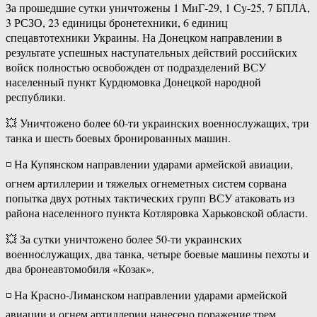
За прошедшие сутки уничтожены 1 МиГ-29, 1 Су-25, 7 БПЛА,
3 РСЗО, 23 единицы бронетехники, 6 единиц
спецавтотехники Украины. На Донецком направлении в
результате успешных наступательных действий российских
войск полностью освобожден от подразделений ВСУ
населенный пункт Курдюмовка Донецкой народной
республики.
💥 Уничтожено более 60-ти украинских военнослужащих, три
танка и шесть боевых бронированных машин.
◽️ На Купянском направлении ударами армейской авиации,
огнем артиллерии и тяжелых огнеметных систем сорвана
попытка двух ротных тактических групп ВСУ атаковать из
района населенного пункта Котляровка Харьковской области.
💥 За сутки уничтожено более 50-ти украинских
военнослужащих, два танка, четыре боевые машины пехоты и
два бронеавтомобиля «Козак».
◽️ На Красно-Лиманском направлении ударами армейской
авиации и огнем артиллерии нанесено поражение трем