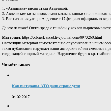
1. «Авдиивка» вновь стала Авдеевкой.
2. Авдеевские киты вновь стали котами, кишки стали кошками.
3. Все названия улиц в Авдеевке с 17 февраля официально вер
Да что ж такое! Опять зрада с ганьбой у хохлов вырисовываютс
Материал
: https://colonelcassad.livejournal.com/8973260.html
Настоящий материал самостоятельно опубликован в нашем соо
такая публикация нарушает ваши авторские и/или смежные пр
содержащей спорный материал. Нарушение будет в кратчайшие
Читайте также:
Как вытираны АТО дали стране угля
04.02.2017