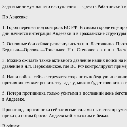
Задача-минимум нашего наступления — срезать Работинский вы
По Авдеевке.
1. Город перешел под контроль ВС РФ. В самом городе еще пр
дни начнется интеграция Авдеевки и в гражданские структуры
2. Основные бои сейчас развернулись за н.п. Ласточкино. Про
Бердычи—Орловка—Тоненькое. Н.п. Степовое как и н.п. Ласто
3. Можно ожидать также активного давление наших войск на н.
давление в н.п. Первомайское, где ВС РФ контролируют приме
4. Наши войска сейчас стремятся сохранить победную инерцию 
противник сможет решить эту задачу, можно будет говорить о т
5. Потери противника только убитыми в последний день бегств
в Авдеевке.
Пропаганда противника сейчас всеми силами пытается преуме
приказ, а потом бросил Авдеевский коксохим и бежал.
В общем: