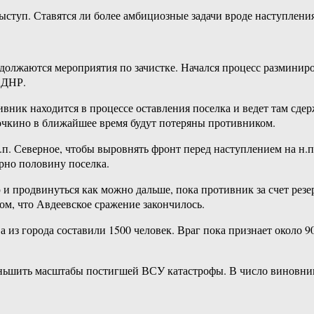
ступ. Ставятся ли более амбициозные задачи вроде наступления
одолжаются мероприятия по зачистке. Начался процесс размини
 ДНР.
тивник находится в процессе оставления поселка и ведет там сд
чкино в ближайшее время будут потеряны противником.
п. Северное, чтобы выровнять фронт перед наступлением на н.п
рно половину поселка.
и продвинуться как можно дальше, пока противник за счет резер
ом, что Авдеевское сражение закончилось.
а из города составили 1500 человек. Враг пока признает около
ньшить масштабы постигшей ВСУ катастрофы. В число виновник