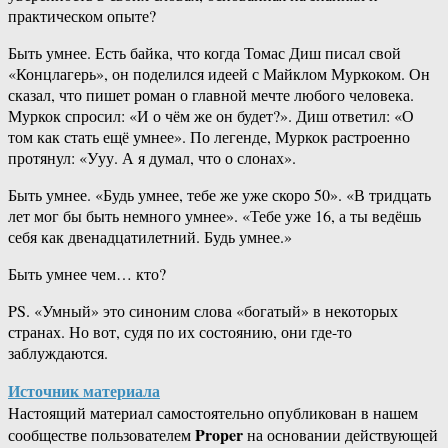
практическом опыте?
Быть умнее. Есть байка, что когда Томас Диш писал свой
«Концлагерь», он поделился идеей с Майклом Муркоком. Он
сказал, что пишет роман о главной мечте любого человека.
Муркок спросил: «И о чём же он будет?». Диш ответил: «О
том как стать ещё умнее». По легенде, Муркок растроенно
протянул: «Ууу. А я думал, что о слонах».
Быть умнее. «Будь умнее, тебе же уже скоро 50». «В тридцать
лет мог бы быть немного умнее». «Тебе уже 16, а ты ведёшь
себя как двенадцатилетний. Будь умнее.»
Быть умнее чем… кто?
PS. «Умный» это синоним слова «богатый» в некоторых
странах. Но вот, судя по их состоянию, они где-то
заблуждаются.
Источник материала
Настоящий материал самостоятельно опубликован в нашем
Proper
сообществе пользователем
на основании действующей