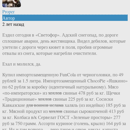
Proper
Автор
2 лет назад
Ездил сегодня в «Светофор». Адский снегопад, по дороге
сплошные аварии, день жестянщика. Видел дебилов, которые
улетели с дороги через кювет в поля, пробив огромные
отвалы из снега, которые нагребли очистители.
Ехал и молился, да.
Купил импортозамещенную FunCola от черноголовки, по 49
рублей за 1.5 литра. Импортозамещенный ChocoPie «Яшкино»
по 62 рубля за коробку (идентичный натуральному). Мясо
«по-императорски» из
хохлов
свиньи 478 руб за кг. Щечки
«Традиционные»
хохлов
свиньи 225 руб за кг. Сосиски
Кавказские
для воинов ислама
халяль (из индейки) 185 руб за
кг. Мясной продукт из
хохлов
свиньи сырокопченой 413 руб
за кг. Колбаса в/к Сервелат ГОСТ «Зеленые просторы» 277
руб за 750 грамм. Ассорти куриное (голень, крыло) 164 руб за
кг. Ну и там всякого — лечо такое и сякое, кексы, капуста