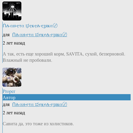
Ոሉαዙҿτα ಭҿҝҿሉҿʓяҝα〄
для
Ոሉαዙҿτα ಭҿҝҿሉҿʓяҝα〄
2 лет назад
А так, есть еще хороший корм, SAVITA, сухой, беззерновой.
Влажный не пробовали.
Proper
Автор
для
Ոሉαዙҿτα ಭҿҝҿሉҿʓяҝα〄
2 лет назад
Савита да, это тоже из холистиков.