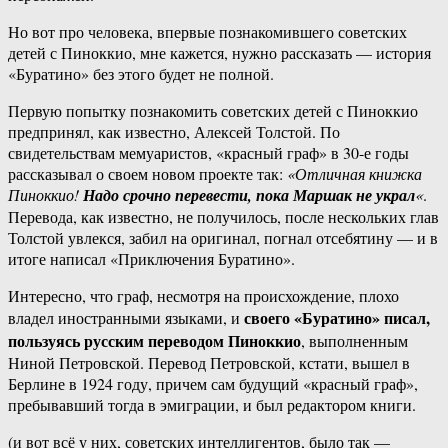
Но вот про человека, впервые познакомившего советских
детей с Пиноккио, мне кажется, нужно рассказать — история
«Буратино» без этого будет не полной.
Первую попытку познакомить советских детей с Пиноккио
предпринял, как известно, Алексей Толстой. По
свидетельствам мемуаристов, «красный граф» в 30-е годы
рассказывал о своем новом проекте так:
«Отличная книжка
Пиноккио!
Надо срочно перевести, пока Маршак не украл
«
.
Перевода, как известно, не получилось, после нескольких глав
Толстой увлекся, забил на оригинал, погнал отсебятину — и в
итоге написал «Приключения Буратино».
Интересно, что граф, несмотря на происхождение, плохо
своего «Буратино» писал,
владел иностранными языками, и
пользуясь русским переводом Пиноккио
, выполненным
Ниной Петровской. Перевод Петровской, кстати, вышел в
Берлине в 1924 году, причем сам будущий «красный граф»,
пребывавший тогда в эмиграции, и был редактором книги.
(и вот всё у них, советских интеллигентов, было так —