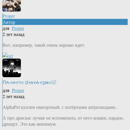
Proper
Автор
для
Proper
2 лет назад
Вот, например, такой очень хорошо идет:
Ոሉαዙҿτα ಭҿҝҿሉҿʓяҝα〄
для
Proper
2 лет назад
AlphaPet куплен импортный, с потёртыми штрихкодами..
А про дрискас лучше не вспоминать, от него кошки, пардон,
дрищут. Это как минимум.