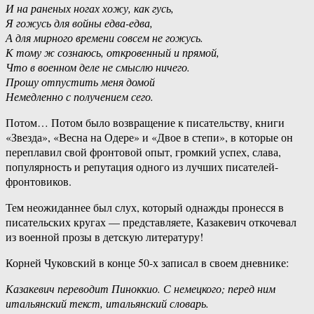
И на раненых ногах хожу, как гусь,
Я гожусь для войны едва-едва,
А для мирного времени совсем не гожусь.
К тому ж сознаюсь, откровенный и прямой,
Что в военном деле не смыслю ничего.
Прошу отпустить меня домой
Немедленно с получением сего.
Потом… Потом было возвращение к писательству, книги
«Звезда», «Весна на Одере» и «Двое в степи», в которые он
переплавил свой фронтовой опыт, громкий успех, слава,
популярность и репутация одного из лучших писателей-
фронтовиков.
Тем неожиданнее был слух, который однажды пронесся в
писательских кругах — представляете, Казакевич откочевал
из военной прозы в детскую литературу!
Корней Чуковский в конце 50-х записал в своем дневнике:
Казакевич переводит Пиноккио. С немецкого; перед ним
итальянский текст, итальянский словарь.