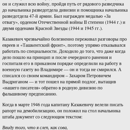
он и служил всю войну, пройдя путь от рядового разведчика
до начальника разведотдела дивизии и помощника начальника
разведотдела 47-й армии. Был награжден медалью «За
отвагу», орденом Отечественной войны II степени (1944 г.) и
двумя орденами Красной Звезды (1944 и 1945 гг.).
Казакевич чрезвычайно болезненно переживал разговоры про
евреев и «Ташкентский фронт», поэтому упрямо отказывался
работать по специальности. Доходило до того, что даже когда
дело пошло на принцип и после очередного ранения и
госпиталя его в приказном порядке определили на работу в
военную газету во Владимире — он и тогда не смирился. А
списался со своим командиром – Захаром Петровичем
Выдриганом — и тот пошел на прямой подлог, вытащив
«нашего писателя» обратно в родную дивизию по
фальшивому предписанию.
Когда в марте 1946 года капитану Казакевичу велели писать
рапорт на демобилизацию, он положил на стол начальника
штаба документ со следующим текстом:
Ввиду того, что я слеп, как сова,