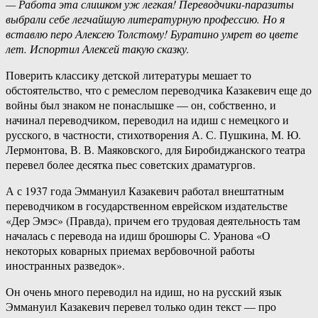
— Работа эта слишком уж легкая! Переводчики-паразиты
выбрали себе легчайшую литературную профессию. Но я
вставлю перо Алексею Толстому! Буратино умрет во цвете
лет. Испортил Алексей такую сказку.
Поверить классику детской литературы мешает то
обстоятельство, что с ремеслом переводчика Казакевич еще до
войны был знаком не понаслышке — он, собственно, и
начинал переводчиком, переводил на идиш с немецкого и
русского, в частности, стихотворения А. С. Пушкина, М. Ю.
Лермонтова, В. В. Маяковского, для Биробиджанского театра
перевел более десятка пьес советских драматургов.
А с 1937 года Эммануил Казакевич работал внештатным
переводчиком в государственном еврейском издательстве
«Дер Эмэс» (Правда), причем его трудовая деятельность там
началась с перевода на идиш брошюры С. Уранова «О
некоторых коварных приемах вербовочной работы
иностранных разведок».
Он очень много переводил на идиш, но на русский язык
Эммануил Казакевич перевел только один текст — про