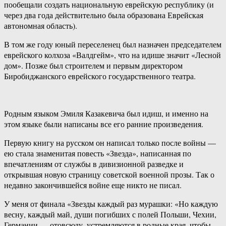
пообещали создать национальную еврейскую республику (и
через два года действительно была образована Еврейская
автономная область).
В том же году юный переселенец был назначен председателем
еврейского колхоза «Валдгейм», что на идише значит «Лесной
дом». Позже был строителем и первым директором
Биробиджанского еврейского государственного театра.
Родным языком Эмиля Казакевича был идиш, и именно на
этом языке были написаны все его ранние произведения.
Первую книгу на русском он написал только после войны —
ею стала знаменитая повесть «Звезда», написанная по
впечатлениям от службы в дивизионной разведке и
открывшая новую страницу советской военной прозы. Так о
недавно закончившейся войне еще никто не писал.
У меня от финала «Звезды каждый раз мурашки: «Но каждую
весну, каждый май, души погибших с полей Польши, Чехии,
Германии — отовсюду, устремляются в родные края, чтобы