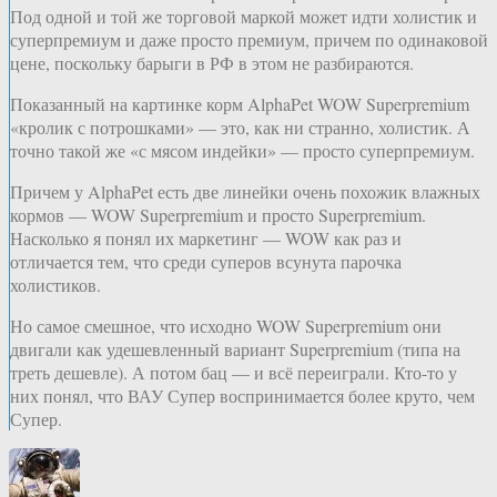
Под одной и той же торговой маркой может идти холистик и
суперпремиум и даже просто премиум, причем по одинаковой
цене, поскольку барыги в РФ в этом не разбираются.
Показанный на картинке корм AlphaPet WOW Superpremium
«кролик с потрошками» — это, как ни странно, холистик. А
точно такой же «с мясом индейки» — просто суперпремиум.
Причем у AlphaPet есть две линейки очень похожик влажных
кормов — WOW Superpremium и просто Superpremium.
Насколько я понял их маркетинг — WOW как раз и
отличается тем, что среди суперов всунута парочка
холистиков.
Но самое смешное, что исходно WOW Superpremium они
двигали как удешевленный вариант Superpremium (типа на
треть дешевле). А потом бац — и всё переиграли. Кто-то у
них понял, что ВАУ Супер воспринимается более круто, чем
Супер.