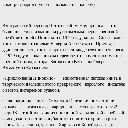
«быстро стырил и ушел — называется нашел»)
Эмигрантский перевод Петровской, между прочим — это
было последнее издание на русском языке перед советской
«реабилитацией» Пиноккио в 1959 году, когда в Союзе вышла
книга с иллюстрациями Валерия Алфеевского. Причем, к
удивлению всех, книга о приключениях деревянного человека
в 1959 году вышла в новом переводе, от знаменитого мастера
военной прозы, автора «Звезды» и «Весны на Одере»
Эммануила Казакевича.
«Приключения Пиноккио» — единственная детская книга в
творческом наследии этого прекрасного «взрослого» писателя
с весьма интересной судьбой.
Свою национальность Эммануил Генехович не то что не
скрывал, — всячески декларировал. Настолько, что в 1932
году 18-летний мальчик из приличной харьковской еврейской
семьи, сын известного публициста и литературного критика
Генеха Казакевича, уехал из Харькова в Биробиджан, где