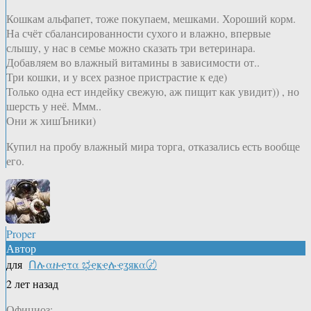
Кошкам альфапет, тоже покупаем, мешками. Хороший корм.
На счёт сбалансированности сухого и влажно, впервые
слышу, у нас в семье можно сказать три ветеринара.
Добавляем во влажный витамины в зависимости от..
Три кошки, и у всех разное пристрастие к еде)
Только одна ест индейку свежую, аж пищит как увидит)) , но
шерсть у неё. Ммм..
Они ж хишЪники)
Купил на пробу влажный мира торга, отказались есть вообще
его.
Proper
Автор
для
Ոሉαዙҿτα ಭҿҝҿሉҿʓяҝα〄
2 лет назад
Официоз: