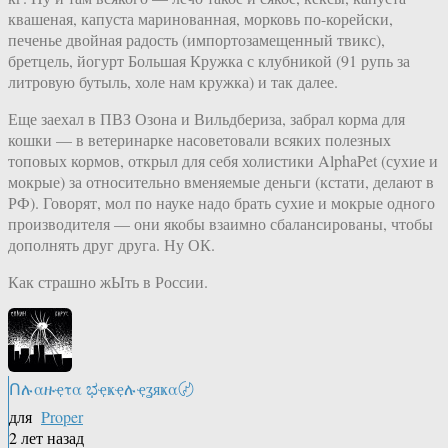
квашеная, капуста маринованная, морковь по-корейски,
печенье двойная радость (импортозамещенный твикс),
бретцель, йогурт Большая Кружка с клубникой (91 рупь за
литровую бутыль, холе нам кружка) и так далее.
Еще заехал в ПВЗ Озона и Вильдбериза, забрал корма для
кошки — в ветеринарке насоветовали всяких полезных
топовых кормов, открыл для себя холистики AlphaPet (сухие и
мокрые) за относительно вменяемые деньги (кстати, делают в
РФ). Говорят, мол по науке надо брать сухие и мокрые одного
производителя — они якобы взаимно сбалансированы, чтобы
дополнять друг друга. Ну ОК.
Как страшно жЫть в России.
Ոሉαዙҿτα ಭҿҝҿሉҿʓяҝα〄
для
Proper
2 лет назад