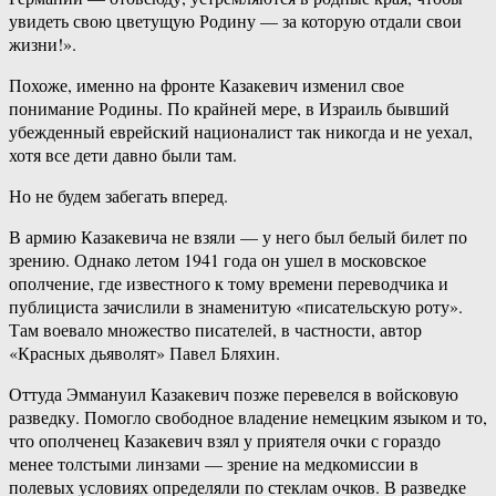
увидеть свою цветущую Родину — за которую отдали свои
жизни!».
Похоже, именно на фронте Казакевич изменил свое
понимание Родины. По крайней мере, в Израиль бывший
убежденный еврейский националист так никогда и не уехал,
хотя все дети давно были там.
Но не будем забегать вперед.
В армию Казакевича не взяли — у него был белый билет по
зрению. Однако летом 1941 года он ушел в московское
ополчение, где известного к тому времени переводчика и
публициста зачислили в знаменитую «писательскую роту».
Там воевало множество писателей, в частности, автор
«Красных дьяволят» Павел Бляхин.
Оттуда Эммануил Казакевич позже перевелся в войсковую
разведку. Помогло свободное владение немецким языком и то,
что ополченец Казакевич взял у приятеля очки с гораздо
менее толстыми линзами — зрение на медкомиссии в
полевых условиях определяли по стеклам очков. В разведке