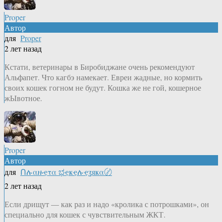
Proper
Автор
для
Proper
2 лет назад
Кстати, ветеринары в Биробиджане очень рекомендуют
Альфапет. Что кагбэ намекает. Евреи жадные, но кормить
своих кошек гогном не будут. Кошка же не гой, кошерное
жЫвотное.
Proper
Автор
для
Ոሉαዙҿτα ಭҿҝҿሉҿʓяҝα〄
2 лет назад
Если дрищут — как раз и надо «кролика с потрошками», он
специально для кошек с чувствительным ЖКТ.