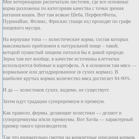
Мне ветеринарши распечатали листочек, где все основные
корма разложены по категориям качества с точки зрения
питания кошек. Вот там всякие Шеба, ПерфектФиты,
ПуринаВан, Феликс, Фрискис (тыщи их) проходят по графе
пищевого мусора.
На верхушке топа — холистические корма, состав которых
максимально приближен к натуральной пище – такой,
которой пушистый хищник питался бы в дикой природе.
Зерна там нет вообще, в качестве источника клетчатки
используются бобовые и картофель. А в основном там мясо —
нормальное или дегидрированное (в сухих кормах). В
наиболее крутых кормах количество мяса достигает 84-90%.
И да — холистиков сухих, видимо, не существует.
Затем идут градации суперпремиум и премиум.
Как правило, фирмы, делающие холистики — делают и
суперпремиумы и/или премиумы. Вот Savita — характерный
пример такого производителя.
Так что внимательно смотри на конкретные описания кормов.