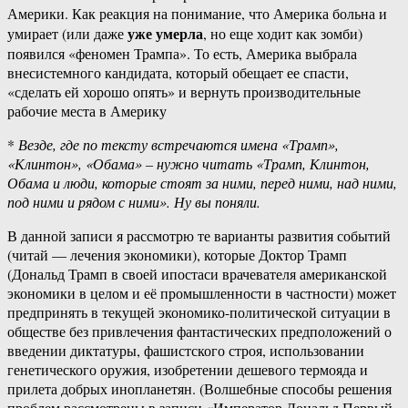
Америки. Как реакция на понимание, что Америка больна и
уже умерла
умирает (или даже
, но еще ходит как зомби)
появился «феномен Трампа». То есть, Америка выбрала
внесистемного кандидата, который обещает ее спасти,
«сделать ей хорошо опять» и вернуть производительные
рабочие места в Америку
*
Везде, где по тексту встречаются имена «Трамп»,
«Клинтон», «Обама» – нужно читать «Трамп, Клинтон,
Обама и люди, которые стоят за ними, перед ними, над ними,
под ними и рядом с ними». Ну вы поняли.
В данной записи я рассмотрю те варианты развития событий
(читай — лечения экономики), которые Доктор Трамп
(Дональд Трамп в своей ипостаси врачевателя американской
экономики в целом и её промышленности в частности) может
предпринять в текущей экономико-политической ситуации в
обществе без привлечения фантастических предположений о
введении диктатуры, фашистского строя, использовании
генетического оружия, изобретении дешевого термояда и
прилета добрых инопланетян. (Волшебные способы решения
проблем рассмотрены в записи «Император Дональд Первый