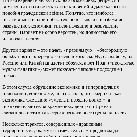
внутренних политических столкновений и даже какого-то
подобия гражданской войны. Понятно, что наиболее
негативные сценарии обязательно вызывают неизбежное
разрушение экономики, гиперинфляцию и разрушение
страны. Вариант не особо вероятен, но полностью его
исключать нельзя.
Другой вариант – это начать «правильную», «благородную»
борьбу против очередного вселенского зла. Ну, слава богу, на
Россию или Китай нападать побоятся, а вот Иран («проклятые
муллы-фанатики») может показаться вполне подходящей
целью.
В этом случае обрушение экономики и гиперинфляция
произойдет, конечно же, не из-за того, что американская
экономика уже давно «умерла и изрядно воняет», а
исключительно из-за враждебных действий Ирана и
связанного с этим катастрофического роста цены на нефть.
Несколько терактов, совершенных «иранскими
террористами», окажутся замечательным предлогом для
попытки закрутить гайки и взять под контроль