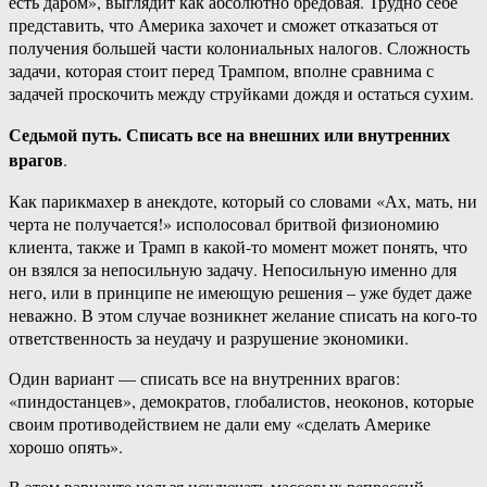
есть даром», выглядит как абсолютно бредовая. Трудно себе
представить, что Америка захочет и сможет отказаться от
получения большей части колониальных налогов. Сложность
задачи, которая стоит перед Трампом, вполне сравнима с
задачей проскочить между струйками дождя и остаться сухим.
Седьмой путь. Списать все на внешних или внутренних
врагов
.
Как парикмахер в анекдоте, который со словами «Ах, мать, ни
черта не получается!» исполосовал бритвой физиономию
клиента, также и Трамп в какой-то момент может понять, что
он взялся за непосильную задачу. Непосильную именно для
него, или в принципе не имеющую решения – уже будет даже
неважно. В этом случае возникнет желание списать на кого-то
ответственность за неудачу и разрушение экономики.
Один вариант — списать все на внутренних врагов:
«пиндостанцев», демократов, глобалистов, неоконов, которые
своим противодействием не дали ему «сделать Америке
хорошо опять».
В этом варианте нельзя исключать массовых репрессий,