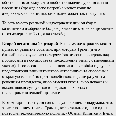
обоснованно докажут, что любое понижение уровня жизни
населения (прежде всего негров) вызовет коллапс
американского общества, он вполне может так поступить.
То есть вместо реальной индустриализации он будет
качественно изображать бодрое движение в этом направление
(постмодерн «не быть, а казаться!»)
Второй негативный сценарий
. К такому же варианту может
привести развитие событий, при которых Трамп (и его
ближайшее окружение) потеряет фактический контроль над
процессами в государстве (в продолжение темы с отмененным
указом). Профессиональные чиновники (deep state) и другие
представители вашингтонского истеблишмента способны в
открытую или тайно противодействовать даже разумным
решениям президента, либо отменяя указы, либо искажая и
выхолащивая суть указов в подзаконных актах и
правоприменительной практике.
В этом варианте спустя год мы с удивлением обнаружим, что,
за исключением твитов Трампа, всё остальное один в один
повторяет экономическую политику Обамы, Клинтон и Буша.