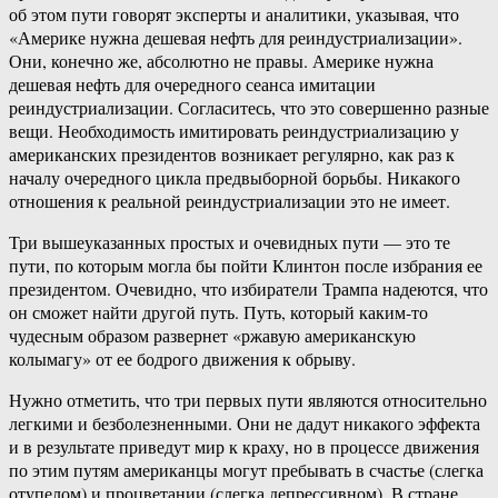
об этом пути говорят эксперты и аналитики, указывая, что
«Америке нужна дешевая нефть для реиндустриализации».
Они, конечно же, абсолютно не правы. Америке нужна
дешевая нефть для очередного сеанса имитации
реиндустриализации. Согласитесь, что это совершенно разные
вещи. Необходимость имитировать реиндустриализацию у
американских президентов возникает регулярно, как раз к
началу очередного цикла предвыборной борьбы. Никакого
отношения к реальной реиндустриализации это не имеет.
Три вышеуказанных простых и очевидных пути — это те
пути, по которым могла бы пойти Клинтон после избрания ее
президентом. Очевидно, что избиратели Трампа надеются, что
он сможет найти другой путь. Путь, который каким-то
чудесным образом развернет «ржавую американскую
колымагу» от ее бодрого движения к обрыву.
Нужно отметить, что три первых пути являются относительно
легкими и безболезненными. Они не дадут никакого эффекта
и в результате приведут мир к краху, но в процессе движения
по этим путям американцы могут пребывать в счастье (слегка
отупелом) и процветании (слегка депрессивном). В стране