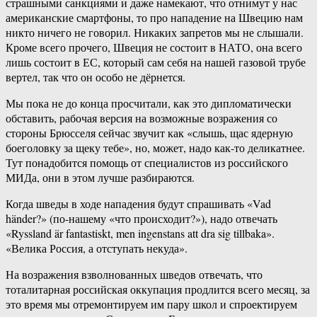
страшными санкциями и даже намекают, что отнимут у нас
американские смартфоны, то про нападение на Швецию нам
никто ничего не говорил. Никаких запретов мы не слышали.
Кроме всего прочего, Швеция не состоит в НАТО, она всего
лишь состоит в ЕС, который сам себя на нашей газовой трубе
вертел, так что он особо не дёрнется.
Мы пока не до конца просчитали, как это дипломатически
обставить, рабочая версия на возможные возражения со
стороны Брюсселя сейчас звучит как «слышь, щас ядерную
боеголовку за щеку тебе», но, может, надо как-то деликатнее.
Тут понадобится помощь от специалистов из российского
МИДа, они в этом лучше разбираются.
Когда шведы в ходе нападения будут спрашивать «Vad
händer?» (по-нашему «что происходит?»), надо отвечать
«Ryssland är fantastiskt, men ingenstans att dra sig tillbaka».
«Велика Россия, а отступать некуда».
На возражения взволнованных шведов отвечать, что
тоталитарная российская оккупация продлится всего месяц, за
это время мы отремонтируем им пару школ и спроектируем