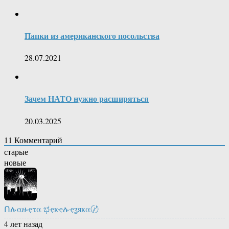
Папки из американского посольства
28.07.2021
Зачем НАТО нужно расширяться
20.03.2025
11
Комментарий
старые
новые
Ոሉαዙҿτα ಭҿҝҿሉҿʓяҝα〄
4 лет назад