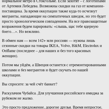
нормальное метро в Стокгольме. Если захотят – с логотипами
от Артемия Лебедева. Возможны скидки на газ от компании-
поставщика. За время оккупации также куда-то исчезнут
мигранты, нападающие на симпатичных шведок, но это будет
просто хронологическим совпадением. На все правозащитные
возражения будем парировать: «слышь, щас тебе ядерную
боего…». Но вежливо.
В обмен нам — всем 142+ млн россиян — нужны лишь
сезонные скидки на товары IKEA, Volvo, H&M, Electrolux и
Oriflame (последнее – для наших и без того красивых
женщин).
Потом мы уйдём, а Швеция останется с отремонтированными
школами и без мигрантов и будет скучать по нашей
оккупации.
Вы спросите: за чей счёт банкет?
Раскулачим Чубайса. Для улучшения российского имиджа за
рубежом не жалко.
Это просто предложение, дорогие друзья. Время непростое,