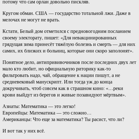
потому что сам орлан довольно пискляв.
Кругом обман. США — государство тотальной лжи. Даже в
мелочах не могут не врать.
Кстати, Белый дом отметился с предновогодним посланием
своему электорату, пишет: «Для невакцинированных
грядущая зима принесёт тяжёлую болезнь и смерть — для них
самих, их близких и больниц, которые они скоро заполонят».
Понятное дело, антипрививочников после последних двух лет
мало кто любит, но официальную риторику как-то
фильтровать надо, чай, обращение к нации пишут, а не
средневековый манускрипт. Или тогда уж до конца
докручивать, чтоб совсем как в страшном кино: «…реки
крови выйдут из берегов и живые позавидуют мёртвым».
Азиаты: Математика — это легко!
Европейцы: Математика — это сложно…
Американцы: Что еще за математика? Ты расист, что ли?
И вот так у них всё.