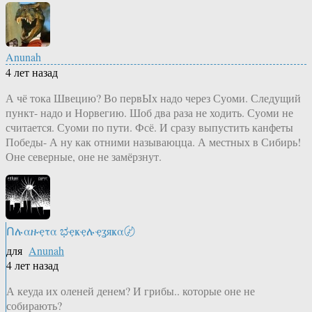
Anunah
4 лет назад
А чё тока Швецию? Во первЫх надо через Суоми. Следущий
пункт- надо и Норвегию. Шоб два раза не ходить. Суоми не
считается. Суоми по пути. Фсё. И сразу выпустить канфеты
Победы- А ну как отними называюцца. А местных в Сибирь!
Оне северные, оне не замёрзнут.
Ոሉαዙҿτα ಭҿҝҿሉҿʓяҝα〄
для
Anunah
4 лет назад
А кеуда их оленей денем? И грибы.. которые оне не
собирають?