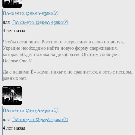
Ոሉαዙҿτα ಭҿҝҿሉҿʓяҝα〄
для
Ոሉαዙҿτα ಭҿҝҿሉҿʓяҝα〄
4 лет назад
Чтобы остановить Россию от «агрессии» в свою сторону»,
Украине необходимо найти новую форму сдерживания,
которая «будет похожа на дикобраза». Об этом сообщает
Defense One.©
Да с нашими Ё» жами, нихьт о не сравнитъся, а воть с песцом,
равных нет.
Ոሉαዙҿτα ಭҿҝҿሉҿʓяҝα〄
для
Ոሉαዙҿτα ಭҿҝҿሉҿʓяҝα〄
4 лет назад