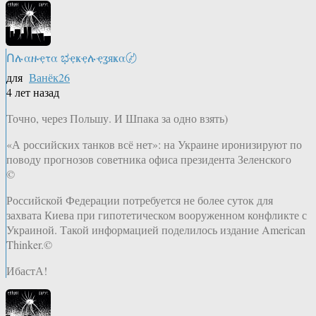
Ոሉαዙҿτα ಭҿҝҿሉҿʓяҝα〄
для
Ванёк26
4 лет назад
Точно, через Польшу. И Шпака за одно взять)
«А российских танков всё нет»: на Украине иронизируют по
поводу прогнозов советника офиса президента Зеленского
©
Российской Федерации потребуется не более суток для
захвата Киева при гипотетическом вооруженном конфликте с
Украиной. Такой информацией поделилось издание American
Thinker.©
ИбастА!