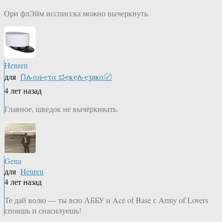
Ори флЭйм иссписска можно вычеркнуть.
Henren
для
Ոሉαዙҿτα ಭҿҝҿሉҿʓяҝα〄
4 лет назад
Главное, шведок не вычёркивать.
Gena
для
Henren
4 лет назад
Те дай волю — ты всю АББУ и Ace of Base с Army of Lovers
споишь и снасилуешь!