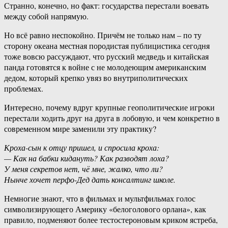
Странно, конечно, но факт: государства перестали воевать
между собой напрямую.
Но всё равно неспокойно. Причём не только нам – по ту
сторону океана местная породистая публицистика сегодня
тоже вовсю рассуждают, что русский медведь и китайская
панда готовятся к войне с не молодеющим американским
дедом, который крепко увяз во внутриполитических
проблемах.
Интересно, почему вдруг крупные геополитические игроки
перестали ходить друг на друга в лобовую, и чем конкретно в
современном мире заменили эту практику?
Кроха-сын к отцу пришел, и спросила кроха:
— Как на бабки кидануть? Как разводят лоха?
У меня секретов нет, чё мне, жалко, что ли?
Нынче хочет перфо-Дед дать консалтинг школе.
Немногие знают, что в фильмах и мультфильмах голос
символизирующего Америку «белоголового орлана», как
правило, подменяют более тестостероновым криком ястреба,