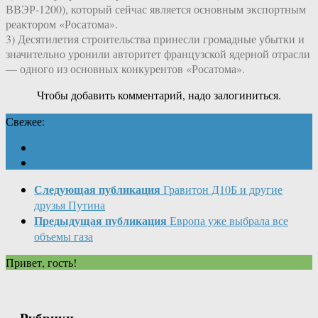
ВВЭР-1200), который сейчас является основным экспортным
реактором «Росатома».
3) Десятилетия строительства принесли громадные убытки и
значительно уронили авторитет французской ядерной отрасли
— одного из основных конкурентов «Росатома».
Чтобы добавить комментарий, надо залогиниться.
Свежее:
Следующая публикация
Гравитон Д10Б и другие
друзья Путина
Предыдущая публикация
Европа уже выбрала все
объемы газа
Привет, гость!
Рубрики