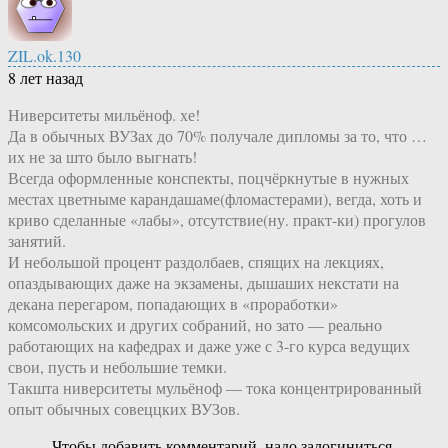
ZIL.ok.130
8 лет назад
Ниверситеты мильёноф. хе!
Да в обычных ВУЗах до 70% получале дипломы за то, что …
их не за што было выгнать!
Всегда оформленные конспекты, поцчёркнутые в нужных
местах цветныме карандашаме(фломастерами), вегда, хоть и
криво сделанные «лабы», отсутствие(ну. практ-ки) прогулов
занятий.
И небольшой процент раздолбаев, спящих на лекциях,
опаздывающих даже на экзамены, дышаших некстати на
декана перегаром, попадающих в «проработки»
комсомольских и других собраний, но зато — реально
работающих на кафедрах и даже уже с 3-го курса ведущих
свои, пусть и небольшие темки.
Такшта ниверситеты мульёноф — тока концентрированный
опыт обычных совеццких ВУЗов.
Чтобы добавить комментарий, надо залогиниться.