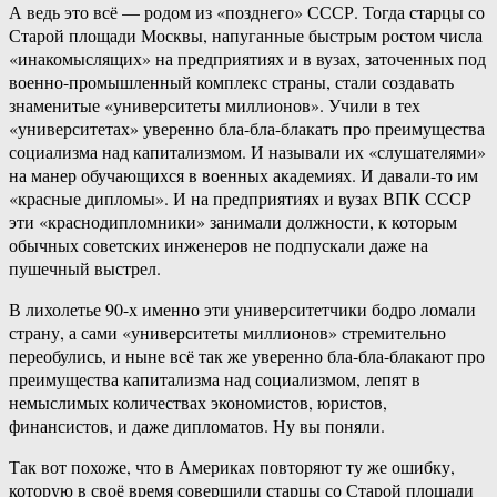
А ведь это всё — родом из «позднего» СССР. Тогда старцы со
Старой площади Москвы, напуганные быстрым ростом числа
«инакомыслящих» на предприятиях и в вузах, заточенных под
военно-промышленный комплекс страны, стали создавать
знаменитые «университеты миллионов». Учили в тех
«университетах» уверенно бла-бла-блакать про преимущества
социализма над капитализмом. И называли их «слушателями»
на манер обучающихся в военных академиях. И давали-то им
«красные дипломы». И на предприятиях и вузах ВПК СССР
эти «краснодипломники» занимали должности, к которым
обычных советских инженеров не подпускали даже на
пушечный выстрел.
В лихолетье 90-х именно эти университетчики бодро ломали
страну, а сами «университеты миллионов» стремительно
переобулись, и ныне всё так же уверенно бла-бла-блакают про
преимущества капитализма над социализмом, лепят в
немыслимых количествах экономистов, юристов,
финансистов, и даже дипломатов. Ну вы поняли.
Так вот похоже, что в Америках повторяют ту же ошибку,
которую в своё время совершили старцы со Старой площади