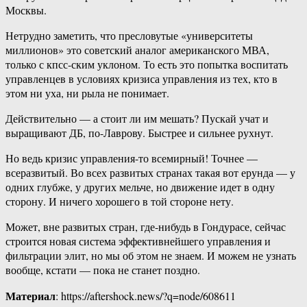
Москвы.
Нетрудно заметить, что пресловутые «университеты
миллионов» это советский аналог американского МВА,
только с кпсс-ским уклоном. То есть это попытка воспитать
управленцев в условиях кризиса управления из тех, кто в
этом ни уха, ни рыла не понимает.
Действительно — а стоит ли им мешать? Пускай учат и
выращивают ДБ, по-Лаврову. Быстрее и сильнее рухнут.
Но ведь кризис управления-то всемирный! Точнее —
всеразвитый. Во всех развитых странах такая вот ерунда — у
одних глубже, у других мельче, но движение идет в одну
сторону. И ничего хорошего в той стороне нету.
Может, вне развитых стран, где-нибудь в Гондурасе, сейчас
строится новая система эффективнейшего управления и
фильтрации элит, но мы об этом не знаем. И можем не узнать
вообще, кстати — пока не станет поздно.
Материал
: https://aftershock.news/?q=node/608611