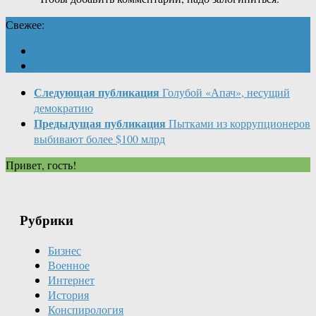
Свежее:
Следующая публикация
Голубой «Апач», несущий
демократию
Предыдущая публикация
Пытками из коррупционеров
выбивают более $100 млрд
Привет, гость!
Рубрики
Бизнес
Военное
Интернет
История
Конспирология