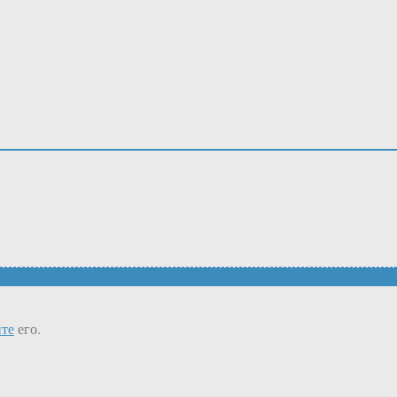
те
его.