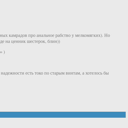
ьных камрадов про анальное рабство у мелкомягких). Но
де на ценник шестерок, блин))
= )
 надежности есть токо по старым винтам, а хотелось бы