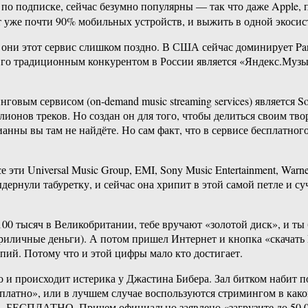
о подписке, сейчас безумно популярны — так что даже Apple, п
т уже почти 90% мобильных устройств, и выжить в одной экосис
ни этот сервис слишком поздно. В США сейчас доминирует Pando
. Его традиционным конкурентом в России является «Яндекс.Му
вым сервисом (on-demand music streaming services) является S
лионов треков. Но создан он для того, чтобы делиться своим т
ны вы там не найдёте. Но сам факт, что в сервисе бесплатного 
 эти Universal Music Group, EMI, Sony Music Entertainment, War
ернули табуретку, и сейчас она хрипит в этой самой петле и су
0 тысяч в Великобритании, тебе вручают «золотой диск», и ты 
 приличные деньги). А потом пришел Интернет и кнопка «скачать
опий. Потому что и этой цифры мало кто достигает.
о и происходит истерика у Джастина Бибера. Зал битком набит 
платно», или в лучшем случае воспользуются стримингом в каком
— БЕСПЛАТНО. Причем официально заявлено «загрузите до 50 000