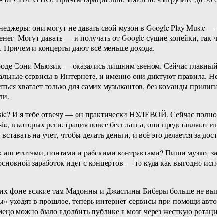
енеджеры: они могут не давать свой музон в Google Play Music —
денег. Могут давать — и получать от Google сущие копейки, так 
. Причем и концерты дают всё меньше дохода.
де Сони Мьюзик — оказались лишним звеном. Сейчас главный к
альные сервисы в Интернете, и именно они диктуют правила. Не 
иться хватает только для самих музыкантов, без команды прилип
ли.
usic? И я тебе отвечу — он практически НУЛЕВОЙ. Сейчас полн
sic, в которых регистрация вовсе бесплатна, они представляют 
тавать на учет, чтобы делать деньги, и всё это делается за до
аппетитами, понтами и рабскими контрактами? Пиши музло, зал
основной заработок идет с концертов — то куда как выгодно исп
 их фоне всякие там Мадонны и Джастины Биберы больше не выг
ы» уходят в прошлое, теперь интернет-сервисы при помощи авт
мецо можно было вдолбить публике в мозг через жесткую ротаци