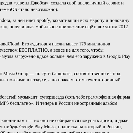
редав «заветы Джобса», создала свой аналогичный сервис и
теме iOS стало невозможно).
ra, за ней идёт Spotify, захвативший всю Европу и половину
зыка», получившая мобильное приложение ещё в лохматом 2012
oundCloud. Его аудитория насчитывает 175 миллионов
ворчеством БЕСПЛАТНО, а вовсе не для того, чтобы
музла загружено вдвое больше, чем его заружено в Google Play
ner Music Group — по сути банкроты, соответственно из-под
чит ножками в воздухе, а по ножкам этим течет вторичный
богатый музыкант, суперзвезда (хоть тебе граммофонная фирма
 MP3 бесплатно». И теперь в России иностранный альбом
поклонницами — но они не собираются покупать диски, и даже
-нибудь Google Play Music, подписка на который в России,
 песен себе в устройство и слушайте их где угодно –