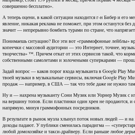
совершенно бесплатно».
А теперь оцени, в какой ситуации находится г-н Бибер и его м
явление, никакая реклама не поможет, при этом останутся без 
значит — непрерывно бомбить турами по стране, что напрягает
Понимаешь ситуацию? Все эти вот «граммофонные лейблы» вро
копеечки с массовой аудитории — это Интернет, точнее, музык
творчества» ™. Причем откат от этих сервисов такой, что корм
собственными самолетами и золочеными суперкарами — прош
Задай вопрос — каков порог входа музыканта в Google Play M
твоей музыки в музыкальные сервисы, включая Google Play Mu
продаж — например, в США — так что тебе даже не нужно там вс
Ну и — нахрена музыканту Сони Музик или Уорнер Музик с их 
на вершину топов. Если пластинки один хрен не продаются, и 
напрямую, минуя граммофонных посредников.
В результате в рынок музла хлынул поток новых людей — и на
доходы падают. У публики сменилась парадигма — «суперстар
любой домохозяйке и такси-драйверу. Если раньше любое дерь