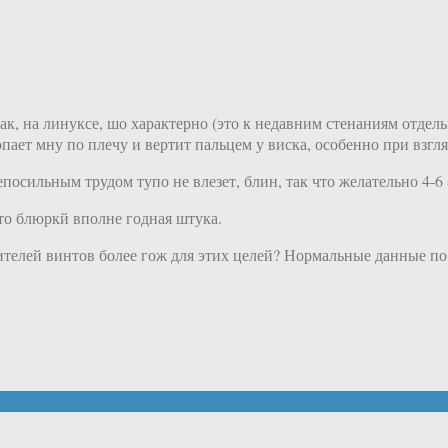
ак, на линуксе, шо характерно (это к недавним стенаниям отдел
пает мну по плечу и вертит пальцем у виска, особенно при взгля
сильным трудом тупо не влезет, блин, так что желательно 4-6 
то блюркй вполне годная штука.
дителей винтов более гож для этих целей? Нормальные данные по