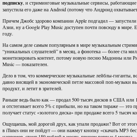
подписку
, и стриминговые музыкальные сервисы, работающие п
запустила его даже на Android (потому что Андроид охватывае
Причем Джобс здорово компании Apple подгадил — запустили о
Азии, ну а Google Play Music доступен почти повсюду в мире
году.
На самом деле самым популярным в мире музыкальным стриминго
“уникальных слушателей” в месяц, а фонотека — более ста мил
монетизировать контент, потому новую песню Мадонны или Риан
Music — показателен.
Дело в том, что коммерческие музыкальные лейблы-гиганты, все
давно висящей в экономической петле массовой поп-музыки выд
продукт, и летит в зрителей.
Раньше ведь было как — продал 500 тысяч дисков в США или 10
и отстегивает всего 5% с прибыли, но на таком тираже — это
получает статус «золотого диска» при продаже всего 5 тысяч к
Ощущаешь, мой дорогой друх, как упали продажи? Вот от этог
в iTunes они не пойдут — они нажмут кнопку «скачать MP3 бес
например, стоит 159 рублей в месяц, причем первые 4 месяца 