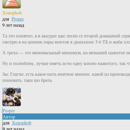
Xenophob
для
Proper
9 лет назад
Та это понятно, я в аккурат щас пилю се второй домашний серв
смотрю я на ценник пары винтов в диапазоне 3-6 ТБ и жаба хло
А треха — это минимальный минимум, на меньший нажитое непо
Ну и полюбому, лучше иметь исчо одну копию нажитого, так ч
Зы: Глагне, есть какое-нить внятное мнение, какой из произво
понимать, таки шо брать.
Proper
Автор
для
Xenophob
9 лет назад