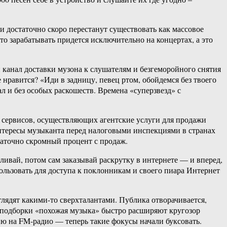
 и достаточно скоро перестанут существовать как массовое
что зарабатывать придется исключительно на концертах, а это
анал доставки музона к слушателям и безгеморойного снятия
нравится? «Иди в задницу, певец ртом, обойдемся без твоего
ал и без особых раскошеств. Времена «суперзвезд» с
о сервисов, осуществляющих агентские услуги для продажи
интересы музыканта перед налоговыми инспекциями в странах
статочно скромный процент с продаж.
ивай, потом сам заказывай раскрутку в интернете — и вперед,
ользовать для доступа к поклонникам и своего пиара Интернет
лядят какими-то сверхталантами. Публика отворачивается,
оподборки «похожая музыка» быстро расширяют кругозор
ю на FM-радио — теперь такие фокусы начали буксовать.