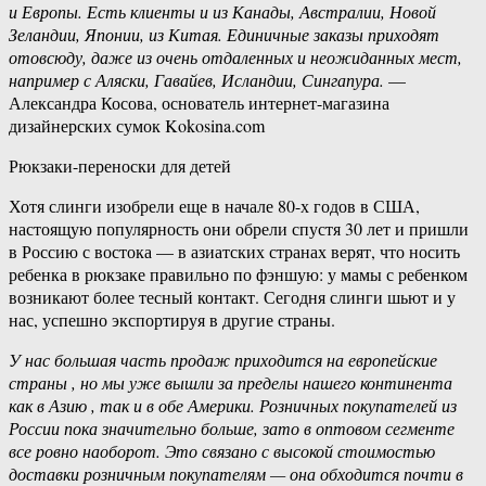
и Европы. Есть клиенты и из Канады, Австралии, Новой
Зеландии, Японии, из Китая. Единичные заказы приходят
отовсюду, даже из очень отдаленных и неожиданных мест,
например с Аляски, Гавайев, Исландии, Сингапура.
—
Александра Косова, основатель интернет-магазина
дизайнерских сумок Kokosina.com
Рюкзаки-переноски для детей
Хотя слинги изобрели еще в начале 80-х годов в США,
настоящую популярность они обрели спустя 30 лет и пришли
в Россию с востока — в азиатских странах верят, что носить
ребенка в рюкзаке правильно по фэншую: у мамы с ребенком
возникают более тесный контакт. Сегодня слинги шьют и у
нас, успешно экспортируя в другие страны.
У нас большая часть продаж приходится на европейские
страны , но мы уже вышли за пределы нашего континента
как в Азию , так и в обе Америки. Розничных покупателей из
России пока значительно больше, зато в оптовом сегменте
все ровно наоборот. Это связано с высокой стоимостью
доставки розничным покупателям — она обходится почти в