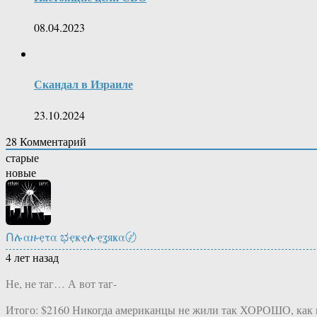
08.04.2023
Скандал в Израиле
23.10.2024
28
Комментарий
старые
новые
Ոሉαዙҿτα ಭҿҝҿሉҿʓяҝα〄
4 лет назад
Не, не таг… А вот таг-
Итого: $2160 Никогда американцы не жили так ХОРОШО, как 