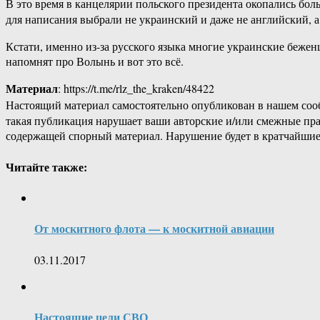
В это время в канцелярии польского президента окопались бо
для написания выбрали не украинский и даже не английский,
Кстати, именно из-за русского языка многие украинские беже
напомнят про Волынь и вот это всё.
Материал
: https://t.me/rlz_the_kraken/48422
Настоящий материал самостоятельно опубликован в нашем соо
такая публикация нарушает ваши авторские и/или смежные пр
содержащей спорный материал. Нарушение будет в кратчайшие
Читайте также:
От москитного флота — к москитной авиации
03.11.2017
Настоящие цели СВО