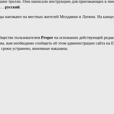
льшие тролли. Они написали инструкцию для приезжающих к ним 
русский
 а…
.
нцы наезжают на местных жителей Молдавии и Латвии. На канце
Proper
бществе пользователем
на основании действующей реда
ава, вам необходимо сообщить об этом администрации сайта на
 сроки устранено, виновные наказаны.