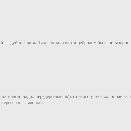
тяй — дуй в Париж. Там социализм, нищебродом быть не зазорно.
остоянно надр.. передергиваешь)), от этого у тебя холостые вз
нтересен как таковой.