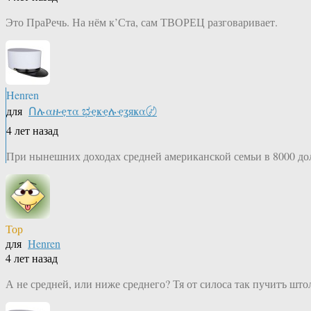
Это ПраРечь. На нём к’Ста, сам ТВОРЕЦ разговаривает.
Henren
для
Ոሉαዙҿτα ಭҿҝҿሉҿʓяҝα〄
4 лет назад
При нынешних доходах средней американской семьи в 8000 дол
Тор
для
Henren
4 лет назад
А не средней, или ниже среднего? Тя от силоса так пучитъ што