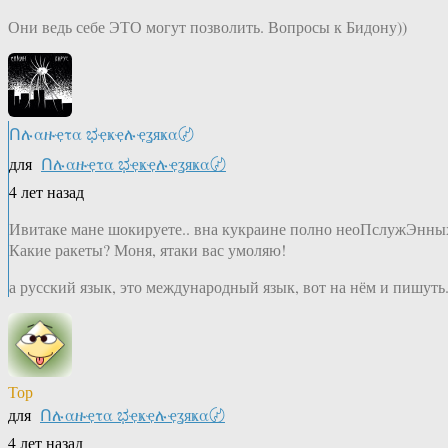
Они ведь себе ЭТО могут позволить. Вопросы к Бидону))
Ոሉαዙҿτα ಭҿҝҿሉҿʓяҝα〄
для
Ոሉαዙҿτα ಭҿҝҿሉҿʓяҝα〄
4 лет назад
Ивитаке мане шокируете.. вна кукраине полно неоПслужЭнных
Какие ракеты? Моня, ятаки вас умоляю!
а русский язык, это международный язык, вот на нём и пишуть..
Тор
для
Ոሉαዙҿτα ಭҿҝҿሉҿʓяҝα〄
4 лет назад