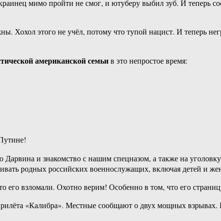
украинец мимо пройти не смог, и ютуберу выбил зуб. И теперь со
ы. Хохол этого не учёл, потому что тупой нацист. И теперь нег
стической американской семьи
в это непростое время:
Путине!
 Дарвина и знакомство с нашим спецназом, а также на уголовк
убивать родных российских военнослужащих, включая детей и ж
 что его взломали. Охотно верим! Особенно в том, что его стран
прилёта «Калибра». Местные сообщают о двух мощных взрывах. К