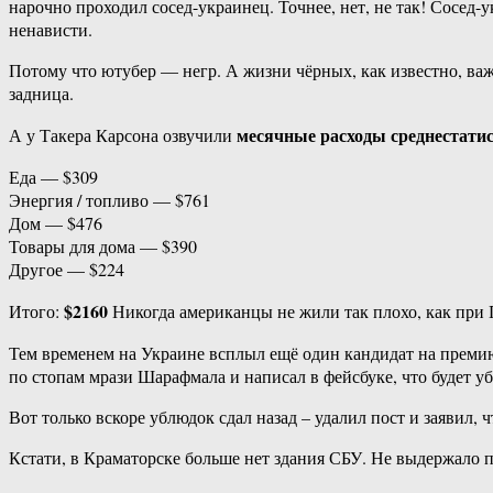
нарочно проходил сосед-украинец. Точнее, нет, не так! Сосед-
ненависти.
Потому что ютубер — негр. А жизни чёрных, как известно, важн
задница.
месячные расходы среднестати
А у Такера Карсона озвучили
Еда — $309
Энергия / топливо — $761
Дом — $476
Товары для дома — $390
Другое — $224
$2160
Итого:
Никогда американцы не жили так плохо, как при 
Тем временем на Украине всплыл ещё один кандидат на премию
по стопам мрази Шарафмала и написал в фейсбуке, что будет 
Вот только вскоре ублюдок сдал назад – удалил пост и заявил,
Кстати, в Краматорске больше нет здания СБУ. Не выдержало 