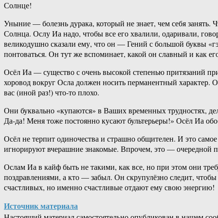
Солнце!
Уныние — болезнь дурака, который не знает, чем себя занять.
Солнца. Ослу Иа надо, чтобы все его хвалили, одаривали, гов
великодушно сказали ему, что он — Гений с большой буквы «гэ
понтоваться. Он тут же вспоминает, какой он славный и как его
Осёл Иа — существо с очень высокой степенью притязаний при
хоровод вокруг Осла должен носить перманентный характер. О
вас (иной раз!) что-то плохо.
Они буквально «купаются» в Ваших временных трудностях, дел
Да-да! Меня тоже постоянно кусают бультерьеры!» Осёл Иа обо
Осёл не терпит одиночества и страшно общителен. И это самое 
игнорируют вчерашние знакомые. Впрочем, это — очередной по
Ослам Иа в кайф быть не такими, как все, но при этом они тре
поздравлениями, а кто — забыл. Он скрупулёзно следит, чтобы 
счастливых, но именно счастливые отдают ему свою энергию!
Источник материала
Настоящий материал самостоятельно опубликован в нашем соо