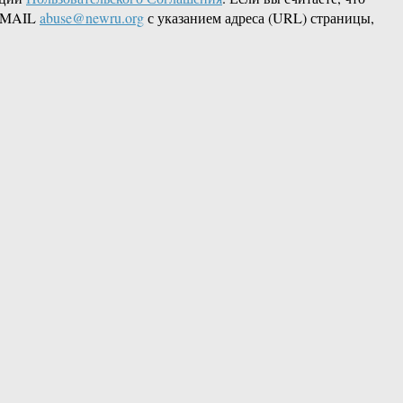
 EMAIL
abuse@newru.org
с указанием адреса (URL) страницы,