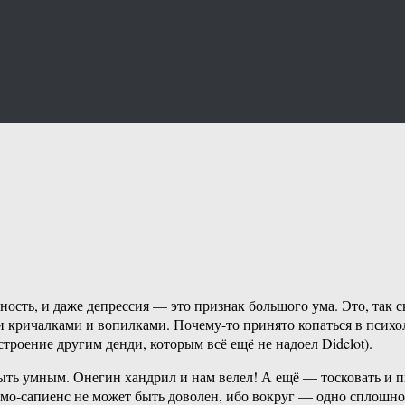
ость, и даже депрессия — это признак большого ума. Это, так с
 кричалками и вопилками. Почему-то принято копаться в психо
троение другим денди, которым всё ещё не надоел Didelot).
ть умным. Онегин хандрил и нам велел! А ещё — тосковать и пи
омо-сапиенс не может быть доволен, ибо вокруг — одно сплошно