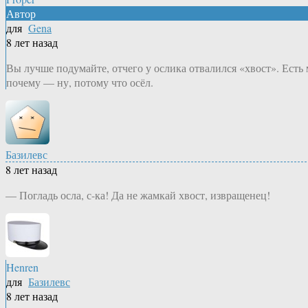
Автор
для
Gena
8 лет назад
Вы лучше подумайте, отчего у ослика отвалился «хвост». Есть 
почему — ну, потому что осёл.
Базилевс
8 лет назад
— Погладь осла, с-ка! Да не жамкай хвост, извращенец!
Henren
для
Базилевс
8 лет назад