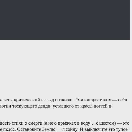
казать, критический взгляд на жизнь. Эталон для таких — осёл
логии тоскующего денди, уставшего от красы ногтей и
сать стихи о смерти (а не о прыжках в воду… с шестом) — это
е merde. Остановите Землю — я сойду. И выключите это тупое