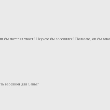
сли бы потерял хвост? Неужто бы веселился? Полагаю, он бы впа
ить верёвкой для Савы?