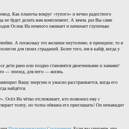
ровод. Как планеты вокруг «тупого» и вечно радостного
а не будет делать вам комплимент. А зачем, раз Вы сами
водов Ослик Иа немного оживает и начинает глупенько
юбви. А поскольку это желание неутолимо, в принципе, то и
игон для своих страданий. Более того, им в кайф, когда у
се дети рано или поздно становятся двоечниками и хамами!
это — эпизод, для него — жизнь.
вампирит Вашу энергию и ужасно расстраивается, когда его
гда найдётся.
». Осёл Иа чётко отслеживает, кто позвонил ему с
езирает толпу, но толпа обязана его приглашать! Он ненавидит
кции
Пользовательского Соглашения
. Если вы считаете, что