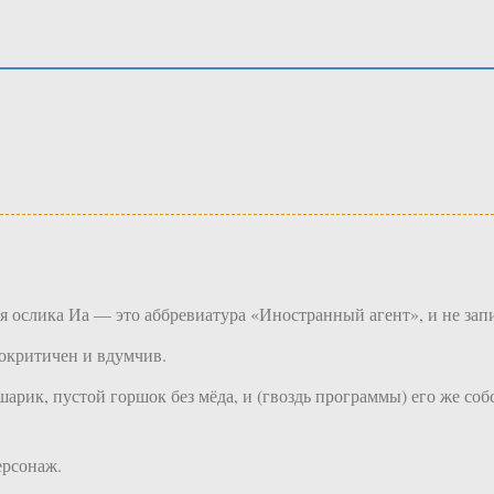
я ослика Иа — это аббревиатура «Иностранный агент», и не запи
мокритичен и вдумчив.
рик, пустой горшок без мёда, и (гвоздь программы) его же соб
ерсонаж.