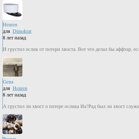
Henren
для
Dimokrat
8 лет назад
И грустил ослик от потери хвоста. Вот что делал бы аффтар, е
Gena
для
Henren
8 лет назад
А грустил ли хвост о потере ослика Иа?Рад был ли хвост служ
Proper