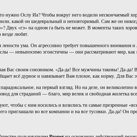
 Что нужно Ослу Иа? Чтобы вокруг него водили нескончаемый хо
орили, какой он шедевральный и неповторимый. Сам же он никогд
»? Двух «гэ» на одном га быть не может. В моменты таких хоро
 везде любят.
 лености ума. Он агрессивно требует повышенного внимания и л
слы — невыносимо эгоистичны — они рассматривают мир, как пол
ая Вас своим союзником. «Да-да! Все мужчины таковы! Да-да! В
бщает всё дурное и навязывает Вам плохое, как норму. Для Вас 
парадоксальное, на первый взгляд. Но на деле, он великолепно 
вод для страданий — благо, мир велик и свободная жилетка все
буют, чтобы с ним носились и возились ти самые презренные «все
его приглашали во все компании и на все тусовки. Да-да! Он пр
Proper
бществе пользователем
на основании действующей реда