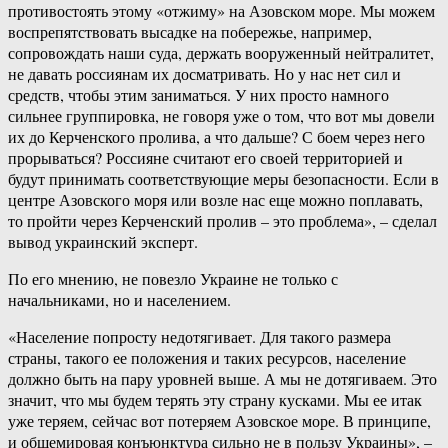
противостоять этому «отжиму» на Азовском море. Мы можем
воспрепятствовать высадке на побережье, например,
сопровождать наши суда, держать вооруженный нейтралитет,
не давать россиянам их досматривать. Но у нас нет сил и
средств, чтобы этим заниматься. У них просто намного
сильнее группировка, не говоря уже о том, что вот мы довели
их до Керченского пролива, а что дальше? С боем через него
прорываться? Россияне считают его своей территорией и
будут принимать соответствующие меры безопасности. Если в
центре Азовского моря или возле нас еще можно поплавать,
то пройти через Керченский пролив – это проблема», – сделал
вывод украинский эксперт.
По его мнению, не повезло Украине не только с
начальниками, но и населением.
«Население попросту недотягивает. Для такого размера
страны, такого ее положения и таких ресурсов, население
должно быть на пару уровней выше. А мы не дотягиваем. Это
значит, что мы будем терять эту страну кусками. Мы ее итак
уже теряем, сейчас вот потеряем Азовское море. В принципе,
и общемировая конъюнктура сильно не в пользу Украины», –