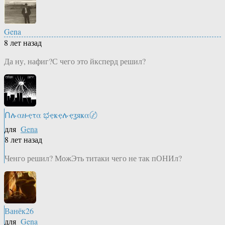
Gena
8 лет назад
Да ну, нафиг?С чего это йксперд решил?
Ոሉαዙҿτα ಭҿҝҿሉҿʓяҝα〄
для
Gena
8 лет назад
Ченго решил? МожЭть титаки чего не так пОНИл?
Ванёк26
для
Gena