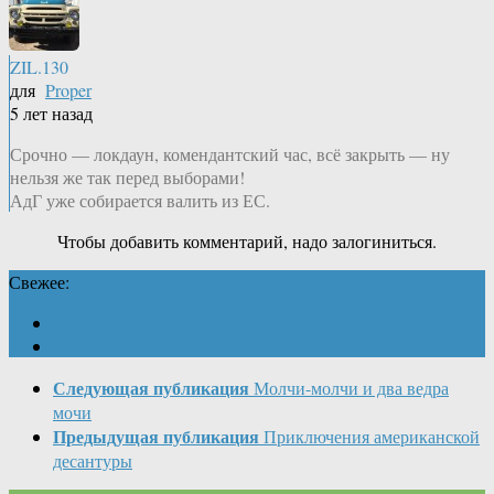
ZIL.130
для
Proper
5 лет назад
Срочно — локдаун, комендантский час, всё закрыть — ну
нельзя же так перед выборами!
АдГ уже собирается валить из ЕС.
Чтобы добавить комментарий, надо залогиниться.
Свежее:
Следующая публикация
Молчи-молчи и два ведра
мочи
Предыдущая публикация
Приключения американской
десантуры