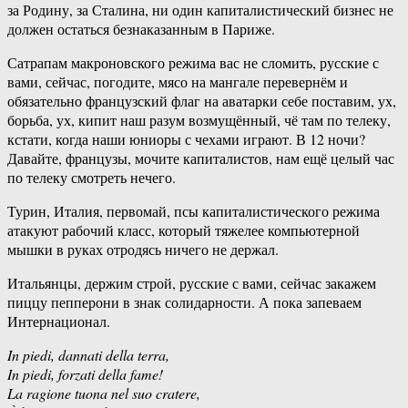
за Родину, за Сталина, ни один капиталистический бизнес не
должен остаться безнаказанным в Париже.
Сатрапам макроновского режима вас не сломить, русские с
вами, сейчас, погодите, мясо на мангале перевернём и
обязательно французский флаг на аватарки себе поставим, ух,
борьба, ух, кипит наш разум возмущённый, чё там по телеку,
кстати, когда наши юниоры с чехами играют. В 12 ночи?
Давайте, французы, мочите капиталистов, нам ещё целый час
по телеку смотреть нечего.
Турин, Италия, первомай, псы капиталистического режима
атакуют рабочий класс, который тяжелее компьютерной
мышки в руках отродясь ничего не держал.
Итальянцы, держим строй, русские с вами, сейчас закажем
пиццу пепперони в знак солидарности. А пока запеваем
Интернационал.
In piedi, dannati della terra,
In piedi, forzati della fame!
La ragione tuona nel suo cratere,