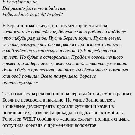
È l’eruzione finale.
Del passato facciamo tabula rasa,
Folle, schiavi, in piedi! In piedi!
В Берлине тоже скачут, вот комментарий читателя:
«Уважаемые полицейские, бросьте свою работу и найдите
что-нибудь разумное. Пусть Берлин горит. Пусть левые,
зеленые, коммунисты договорятся с арабскими кланами и
силой заберут у владельцев их дома. ГДР передает вам
привет. Но будьте осторожны. Пройдет совсем немного
времени, и лидеры левых, зеленых и т.д. захватят уже ваши
дома и будут притеснять ничтожных берлинцев с помощью
клановой полиции. Всего наилучшего, дорогие
протестующие.»
Так называемая революционная первомайская демонстрация в
Берлине переросла в насилие. На улице Зонненаллее в
Нойкёльне демонстранты бросали бутылки и камни в
полицейских, возвели баррикады и подожгли автомобиль.
Репортер WELT сообщил о «сценах охоты», полиция сначала
отступила, объявив о применении водометов.