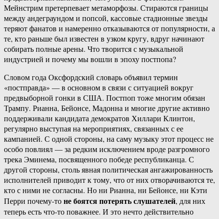
Мейнстрим претерпевает метаморфозы. Стираются границы
между андеграундом и попсой, кассовые стадионные звезды
теряют фанатов и намеренно отказываются от популярности, а
те, кто раньше был известен в узком кругу, вдруг начинают
собирать полные арены. Что творится с музыкальной
индустрией и почему мы вошли в эпоху постпопа?
Словом года Оксфордский словарь объявил термин
«постправда» — в основном в связи с ситуацией вокруг
предвыборной гонки в США. Постпоп тоже многим обязан
Трампу. Рианна, Бейонсе, Мадонна и многие другие активно
поддерживали кандидата демократов Хиллари Клинтон,
регулярно выступая на мероприятиях, связанных с ее
кампанией. С одной стороны, на саму музыку этот процесс не
особо повлиял — за редким исключением вроде разгромного
трека Эминема, посвященного победе республиканца. С
другой стороны, столь явная политическая ангажированность
исполнителей приводит к тому, что от них отворачиваются те,
кто с ними не согласны. Но ни Рианна, ни Бейонсе, ни Кэти
не боятся потерять слушателей
Перри почему-то
, для них
теперь есть что-то поважнее. И это нечто действительно