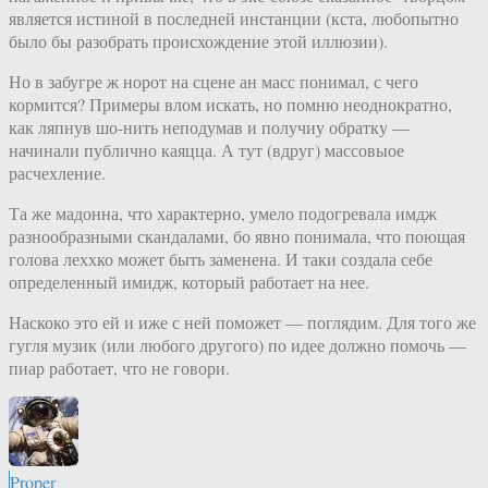
является истиной в последней инстанции (кста, любопытно
было бы разобрать происхождение этой иллюзии).
Но в забугре ж норот на сцене ан масс понимал, с чего
кормится? Примеры влом искать, но помню неоднократно,
как ляпнув шо-нить неподумав и получиу обратку —
начинали публично каяцца. А тут (вдруг) массовыое
расчехление.
Та же мадонна, что характерно, умело подогревала имдж
разнообразными скандалами, бо явно понимала, что поющая
голова леххко может быть заменена. И таки создала себе
определенный имидж, который работает на нее.
Наскоко это ей и иже с ней поможет — поглядим. Для того же
гугля музик (или любого другого) по идее должно помочь —
пиар работает, что не говори.
Proper