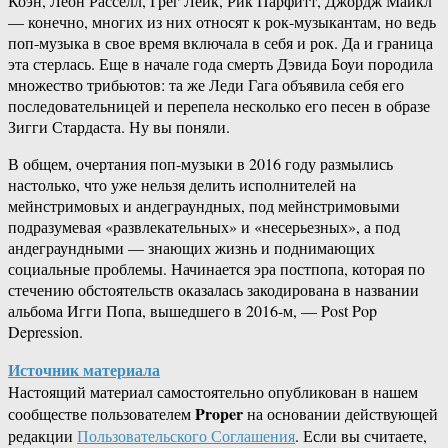
Коэн, Леон Расселл, Грег Лейк, Рик Парфитт, Джордж Майкл
— конечно, многих из них относят к рок-музыкантам, но ведь
поп-музыка в свое время включала в себя и рок. Да и граница
эта стерлась. Еще в начале года смерть Дэвида Боуи породила
множество трибьютов: та же Леди Гага объявила себя его
последовательницей и перепела несколько его песен в образе
Зигги Стардаста. Ну вы поняли.
В общем, очертания поп-музыки в 2016 году размылись
настолько, что уже нельзя делить исполнителей на
мейнстримовых и андеграундных, под мейнстримовыми
подразумевая «развлекательных» и «несерьезных», а под
андеграундными — знающих жизнь и поднимающих
социальные проблемы. Начинается эра постпопа, которая по
стечению обстоятельств оказалась закодирована в названии
альбома Игги Попа, вышедшего в 2016-м, — Post Pop
Depression.
Источник материала
Настоящий материал самостоятельно опубликован в нашем
Proper
сообществе пользователем
на основании действующей
редакции
Пользовательского Соглашения
. Если вы считаете,