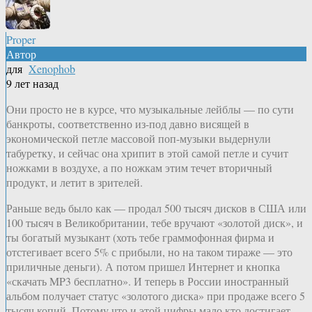
Proper
Автор
для
Xenophob
9 лет назад
Они просто не в курсе, что музыкальные лейблы — по сути
банкроты, соответственно из-под давно висящей в
экономической петле массовой поп-музыки выдернули
табуретку, и сейчас она хрипит в этой самой петле и сучит
ножками в воздухе, а по ножкам этим течет вторичный
продукт, и летит в зрителей.
Раньше ведь было как — продал 500 тысяч дисков в США или
100 тысяч в Великобритании, тебе вручают «золотой диск», и
ты богатый музыкант (хоть тебе граммофонная фирма и
отстегивает всего 5% с прибыли, но на таком тираже — это
приличные деньги). А потом пришел Интернет и кнопка
«скачать MP3 бесплатно». И теперь в России иностранный
альбом получает статус «золотого диска» при продаже всего 5
тысяч копий. Потому что и этой цифры мало кто достигает.