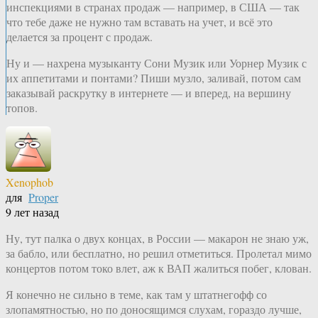
инспекциями в странах продаж — например, в США — так
что тебе даже не нужно там вставать на учет, и всё это
делается за процент с продаж.
Ну и — нахрена музыканту Сони Музик или Уорнер Музик с
их аппетитами и понтами? Пиши музло, заливай, потом сам
заказывай раскрутку в интернете — и вперед, на вершину
топов.
Xenophob
для
Proper
9 лет назад
Ну, тут палка о двух концах, в России — макарон не знаю уж,
за бабло, или бесплатно, но решил отметиться. Пролетал мимо
концертов потом токо влет, аж к ВАП жалиться побег, клован.
Я конечно не сильно в теме, как там у штатнегофф со
злопамятностью, но по доносящимся слухам, гораздо лучше,