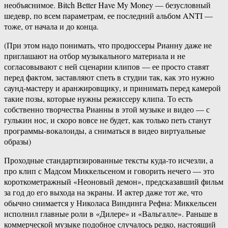
необъяснимое. Bitch Better Have My Money — безусловный
шедевр, по всем параметрам, ее последний альбом ANTI —
тоже, от начала и до конца.
(При этом надо понимать, что продюссеры Рианну даже не
приглашают на отбор музыкального материала и не
согласовывают с ней сценарии клипов — ее просто ставят
перед фактом, заставляют спеть в студии так, как это нужно
саунд-мастеру и аранжировщику, и принимать перед камерой
такие позы, которые нужны режиссеру клипа. То есть
собственно творчества Рианны в этой музыке и видео — с
гулькин нос, и скоро вовсе не будет, как только петь станут
программы-вокалоиды, а сниматься в видео виртуальные
образы)
Проходные стандартизированные тексты куда-то исчезли, а
про клип с Мадсом Миккельсеном и говорить нечего — это
короткометражный «Неоновый демон», предсказавший фильм
за год до его выхода на экраны. И актер даже тот же, что
обычно снимается у Николаса Виндинга Рефна: Миккельсен
исполнил главные роли в «Дилере» и «Вальгалле». Раньше в
коммерческой музыке подобное случалось редко, настоящий