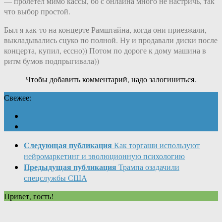
— пролетел мимо кассы, бо с онлайна много не настричь, так
что выбор простой.
Был я как-то на концерте Рамштайна, когда они приезжали,
выкладывались сцуко по полной. Ну и продавали диски после
концерта, купил, ессно)) Потом по дороге к дому машина в
ритм бумов подпрыгивала))
Чтобы добавить комментарий, надо залогиниться.
Свежее:
Следующая публикация
Как торгаши используют
нейромаркетинг и эволюционную психологию
Предыдущая публикация
Трампа озадачили
спецслужбы США
Привет, гость!