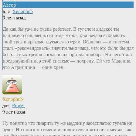
Автор
для
Xenophob
9 лет назад
Да как бы уже не очень работает. В гугеле и яндексе ты
напрямую башляешь системе, чтобы она начала всовывать
твой трек в «рекомендуемое» юзерам. Вбашлял — и система
стала «рекомендовать» значительно чаще, чем это было бы для
бесплатных треков согласно алгоритма подбора. Но весь твой
предыдущий пиар этой системе — похрену. Ей что Мадонна,
что Агриппина — один хрен.
Xenophob
для
Proper
9 лет назад
Ну понятно что пиарить ту же мадонну забесплатно гугель не
будет. Но поиск по имени исполнителя никто не отменял, так
что без юзеров она не останецца, привычные методы пиара