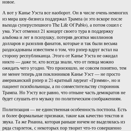
новое.
А вот у Канье Уэста все наоборот. Он в числе очень немногих
из мира шоу-бизнеса поддержал Трампа (и это вскоре после
выхода суперуспешного The Life Of Pablo), а потом сошел с
ума. Уэст отменил 21 концерт своего тура в поддержку
альбома и лег в психушку, потеряв десятки миллионов
долларов и разозлив фанатов, которые и так были весьма
раздосадованы известием о том, что рэпер вдруг встал на
сторону республиканца. Этого от Канье Уэста не ожидал
никто — даже те, кто всегда знали, что от певца можно
ожидать чего угодно. Что произошло, не совсем понятно, тем
не менее теперь для поклонников Канье Уэст — не просто
американский рэпер и 21-кратный лауреат «Грэмми», но и
пациент психбольницы, а по совместительству сторонник
Трампа. Но Уэсту все равно, что отныне часть демократов не
будет слушать его музыку по политическим соображениям.
Политизация — не единственная особенность постпопа. Есть
и более формальные признаки, такие как качество текстов и
звука. Та же Рианна, которая раньше ничем не выделялась из
ряда старлеток, с некоторых пор творит что-то совершенно