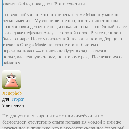
хватать бабло, пока дают. Вот и схватили.
Ты ведь пойми вот что: технически ту же Мадонну можно
легко заменить. Музло пишет не она, тексты пишет не она,
аранжировки делает не она, а вокалист она — говённый, на ее
фоне даже нефтяная Алсу — золотой голос. Вся ее ценность
была в пиаре. Но ее многолетний пиар для автоподборщика
треков в Google Music ничего не стоит. Система
перезапустилась — и никто не будет вкладываться в
полусумасшедшую старуху по второму разу. Посвежее мясо
найдется.
Xenophob
для
Proper
9 лет назад
Ну, допустим, макарон и иже с ним отчебучили по
безмозглост, отсутствию опыта попадания мордой в ими же
нагаженное и привычке, что в экс-союзе сказанное ‘творцом’