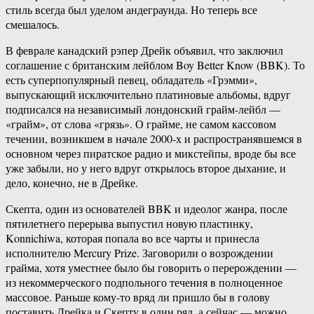
стиль всегда был уделом андеграунда. Но теперь все
смешалось.
В феврале канадский рэпер Дрейк объявил, что заключил
соглашение с британским лейблом Boy Better Know (BBK). То
есть суперпопулярный певец, обладатель «Грэмми»,
выпускающий исключительно платиновые альбомы, вдруг
подписался на независимый лондонский грайм-лейбл —
«грайм», от слова «грязь». О грайме, не самом кассовом
течении, возникшем в начале 2000-х и распространявшемся в
основном через пиратское радио и микстейпы, вроде бы все
уже забыли, но у него вдруг открылось второе дыхание, и
дело, конечно, не в Дрейке.
Скепта, один из основателей BBK и идеолог жанра, после
пятилетнего перерыва выпустил новую пластинку,
Konnichiwa, которая попала во все чарты и принесла
исполнителю Mercury Prize. Заговорили о возрождении
грайма, хотя уместнее было бы говорить о перерождении —
из некоммерческого подпольного течения в полноценное
массовое. Раньше кому-то вряд ли пришло бы в голову
поставить Дрейка и Скепту в один ряд, а сейчас — можно.