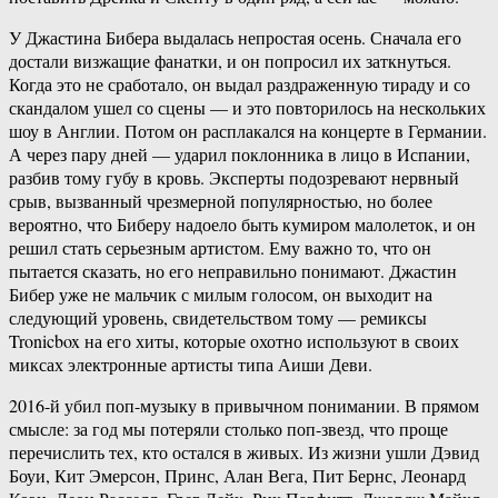
У Джастина Бибера выдалась непростая осень. Сначала его
достали визжащие фанатки, и он попросил их заткнуться.
Когда это не сработало, он выдал раздраженную тираду и со
скандалом ушел со сцены — и это повторилось на нескольких
шоу в Англии. Потом он расплакался на концерте в Германии.
А через пару дней — ударил поклонника в лицо в Испании,
разбив тому губу в кровь. Эксперты подозревают нервный
срыв, вызванный чрезмерной популярностью, но более
вероятно, что Биберу надоело быть кумиром малолеток, и он
решил стать серьезным артистом. Ему важно то, что он
пытается сказать, но его неправильно понимают. Джастин
Бибер уже не мальчик с милым голосом, он выходит на
следующий уровень, свидетельством тому — ремиксы
Tronicbox на его хиты, которые охотно используют в своих
миксах электронные артисты типа Аиши Деви.
2016-й убил поп-музыку в привычном понимании. В прямом
смысле: за год мы потеряли столько поп-звезд, что проще
перечислить тех, кто остался в живых. Из жизни ушли Дэвид
Боуи, Кит Эмерсон, Принс, Алан Вега, Пит Бернс, Леонард