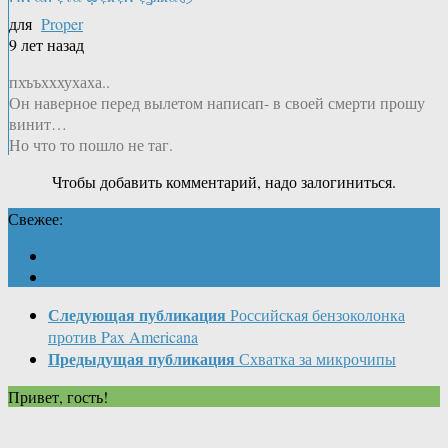
для
Proper
9 лет назад
пхъъхххухаха..
Он наверное перед вылетом написап- в своей смерти прошу
винит…
Но что то пошло не таг.
Чтобы добавить комментарий, надо залогиниться.
Свежее:
Следующая публикация
Российская бензоколонка
против Pax Americana
Предыдущая публикация
Схватка за микрочипы
Привет, гость!