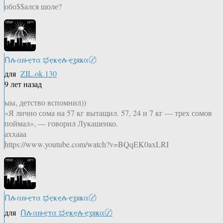
обо$$ался шоле?
Ոሉαዙҿτα ಭҿҝҿሉҿʓяҝα〄
для
ZIL.ok.130
9 лет назад
ыы, детство вспомнил))
«Я лично сома на 57 кг вытащил. 57, 24 и 7 кг — трех сомов
поймал», — говорил Лукашенко.
аххааа
https://www.youtube.com/watch?v=BQqEK0axLRI
Ոሉαዙҿτα ಭҿҝҿሉҿʓяҝα〄
для
Ոሉαዙҿτα ಭҿҝҿሉҿʓяҝα〄