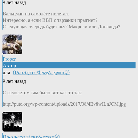
9 лет назад
Вальцман на самолёте полетал.
Интересно, а если ВВП с тарзанки прыгнет?
Следующая очередь будет чья? Макрели или Дональда?
Proper
Автор
для
Ոሉαዙҿτα ಭҿҝҿሉҿʓяҝα〄
9 лет назад
С самолетом там было вот как-то так:
http://putc.org/wp-content/uploads/2017/08/4Ev8wILnJCM.jpg
Ոሉαዙҿτα ಭҿҝҿሉҿʓяҝα〄