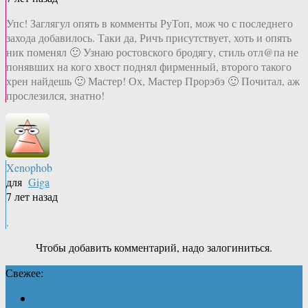
Упс! Заглягул опять в комменты РуТоп, мож чо с последнего
захода добавилось. Таки да, Ричъ присутствует, хоть и опять
ник поменял 🙂 Узнаю ростовского бродягу, стиль отл@па не
понявших на кого хвост поднял фирменный, второго такого
хрен найдешь 🙂 Мастер! Ох, Мастер Прорэбэ 🙂 Почитал, аж
прослезился, знатно!
Xenophob
для
Giga
7 лет назад
.
Чтобы добавить комментарий, надо залогиниться.
Свежее: