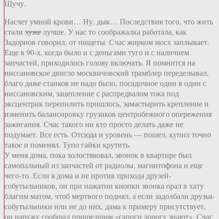
Шучу.
Насчет умной крови… Ну, дык… Последствия того, что жить
стали
хуже
лучше. У нас то соображалка работала, как
Задорнов говорил, от нищеты. Счас жирком мосх заплывает.
Еще в 90-х, когда было и с деньгами туго и с наличием
запчастей, приходилось голову включать. Я помнится на
ниссановское двигло москвичовский трамблер переделывал,
благо даже станков не надо было, посадочное один в один с
ниссановским, зацепление с распредвалом тока под
эксцентрик перепилить пришлось, замастырить крепление и
изменить балансировку грузиков центробежного опережения
зажигания. Счас такого ни кто просто делать даже не
подумает. Все есть. Отсюда и уровень — пошел, купил точно
такое и поменял. Тупо гайки крутить.
У меня дома, пока холостяковал, звонок в квартире был
самопальный из запчастей от радиолы, магнитофона и еще
чего-то. Если я дома и не против прихода друзей-
собутыльников, он при нажатии кнопки звонка орал в хату
благим матом, чтоб мертвого поднял, а если задолбали друзья-
собутыльники или не до них, дама к примеру присутствует,
он наружу сообщал пришедшим «сапоги дорогу знают». Счас