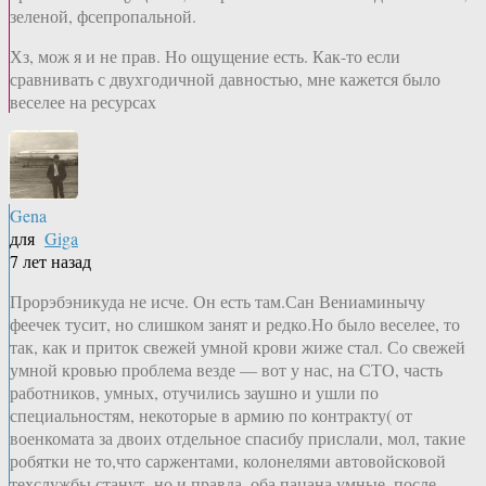
зеленой, фсепропальной.
Хз, мож я и не прав. Но ощущение есть. Как-то если
сравнивать с двухгодичной давностью, мне кажется было
веселее на ресурсах
Gena
для
Giga
7 лет назад
Прорэбэникуда не исче. Он есть там.Сан Вениаминычу
феечек тусит, но слишком занят и редко.Но было веселее, то
так, как и приток свежей умной крови жиже стал. Со свежей
умной кровью проблема везде — вот у нас, на СТО, часть
работников, умных, отучились заушно и ушли по
специальностям, некоторые в армию по контракту( от
военкомата за двоих отдельное спасибу прислали, мол, такие
робятки не то,что саржентами, колонелями автовойсковой
техслужбы станут- но и правда, оба пацана умные, после