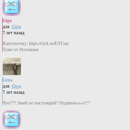
Giga
для
Giga
7 лет назад
Вдогоночку: https://clck.ru/ETUan
Тоже от Носикова
Gena
для
Giga
7 лет назад
Что??? Змий не настоящий? Подмена-а-а!!!!