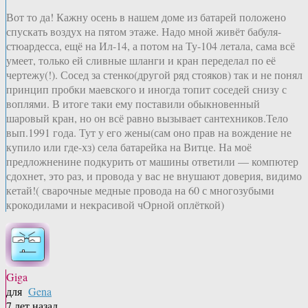
Вот то да! Кажну осень в нашем доме из батарей положено
спускать воздух на пятом этаже. Надо мной живёт бабуля-
стюардесса, ещё на Ил-14, а потом на Ту-104 летала, сама всё
умеет, только ей сливные шланги и кран переделал по её
чертежу(!). Сосед за стенко(другой ряд стояков) так и не понял
принцип пробки маевского и иногда топит соседей снизу с
воплями. В итоге таки ему поставили обыкновенный
шаровый кран, но он всё равно вызывает сантехников.Тело
вып.1991 года. Тут у его жены(сам оно прав на вождение не
купило или где-хз) села батарейка на Витце. На моё
предложненине подкурить от машины ответили — компютер
сдохнет, это раз, и провода у вас не внушают доверия, видимо
кетай!( сварочные медные провода на 60 с многозубыми
крокодилами и некрасивой чОрной оплёткой)
Giga
для
Gena
7 лет назад