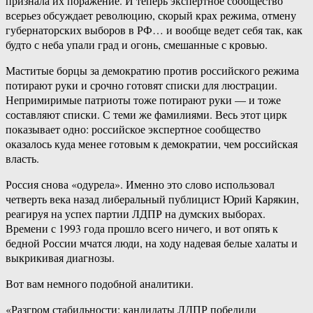
признала их поражение. И теперь экспертное сообщество
всерьез обсуждает революцию, скорый крах режима, отмену
губернаторских выборов в РФ… и вообще ведет себя так, как
будто с неба упали град и огонь, смешанные с кровью.
Маститые борцы за демократию против российского режима
потирают руки и срочно готовят списки для люстрации.
Непримиримые патриоты тоже потирают руки — и тоже
составляют списки. С теми же фамилиями. Весь этот цирк
показывает одно: российское экспертное сообщество
оказалось куда менее готовым к демократии, чем российская
власть.
Россия снова «одурела». Именно это слово использовал
четверть века назад либеральный публицист Юрий Карякин,
реагируя на успех партии ЛДПР на думских выборах.
Времени с 1993 года прошло всего ничего, и вот опять к
бедной России мчатся люди, на ходу надевая белые халаты и
выкрикивая диагнозы.
Вот вам немного подобной аналитики.
«Разгром стабильности: кандидаты ЛДПР победили