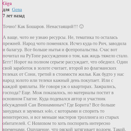
Giga
для
Gena
7 лет назад
Точно! Как Бошаров. Ненастаящий!!! 🙂
А ваще, чото не узнаю ресурсы. Не, тематика то осталась
прежней. Народ чото поменялся. Исчез куда-то Рич, заводила
и балагур. Все больше нытья и фсепропальства. Счас вот
почитал на РуТопе рассуждения о том, как жидь тяжело стало.
Бггг! Норот на полном серьезе рассуждает, что обеднел. Один
свой заработок в золоте считает, второй во флагманских
телеках от Сони, третий в стоимости жилья. Как будто у нас
народ золото или телеки кажный день покупает. Или с
каждой зряплаты. Не говоря уж о квартирах. Зажрались,
господа? Еще. Мож показалось, но материалы постит в
основном Глагне. Куда подевался автор и участник
обсуждений Сан Вениаминыч? Где Борита? Все больше
занудных и заумных solo, с которыми и спорить то
неинтересно, и все меньше мастеров троллинга из старых
обитателей. С Henrenом то хоть поспорить интересно
временами. Ощущение, что ряской затягивает водоем. Такой,