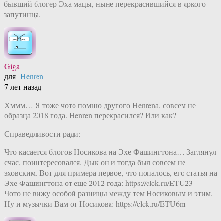
бывший блогер Эха мацы, ныне перекрасившийся в яркого
запутинца.
Giga
для
Henren
7 лет назад
Хммм… Я тоже чото помню другого Henrenа, совсем не
образца 2018 года. Henren перекрасился? Или как?
Справедливости ради:
Что касается блогов Носикова на Эхе Фашингтона… Заглянул
счас, поинтересовался. Дык он и тогда был совсем не
эховским. Вот для примера первое, что попалось, его статья на
Эхе Фашингтона от еще 2012 года: https://clck.ru/ETU23
Чото не вижу особой разницы между тем Носиковым и этим.
Ну и музычки Вам от Носикова: https://clck.ru/ETU6m