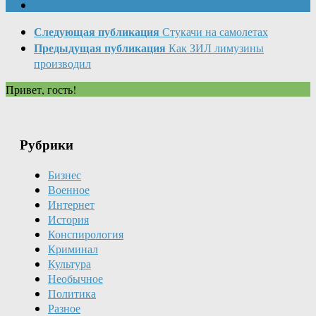
Следующая публикация
Стукачи на самолетах
Предыдущая публикация
Как ЗИЛ лимузины
производил
Привет, гость!
Рубрики
Бизнес
Военное
Интернет
История
Конспирология
Криминал
Культура
Необычное
Политика
Разное