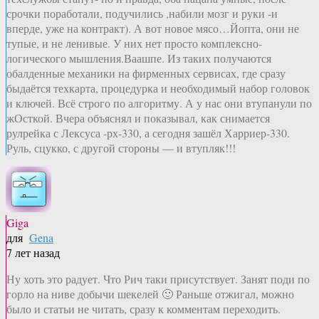
срочки поработали, подучились ,набили мозг и руки -и
вперде, уже на контракт). А вот новое мясо…Йопта, они не
тупые, и не ленивые. У них нет просто комплексно-
логического мышления.Ваашпе. Из таких получаются
обалденные механики на фирменных сервисах, где сразу
быдаётся техкарта, процедурка и необходимый набор головок
и ключей. Всё строго по алгоритму. А у нас они втупанули по
жОсткой. Вчера объяснял и показывал, как снимается
рулрейка с Лексуса -рх-330, а сегодня зашёл Харриер-330.
Руль, сцукко, с другой стороны — и втупляк!!!
Giga
для
Gena
7 лет назад
Ну хоть это радует. Что Рич таки присутствует. Занят поди по
горло на ниве добычи шекелей 🙂 Раньше отжигал, можно
было и статьи не читать, сразу к комментам переходить.