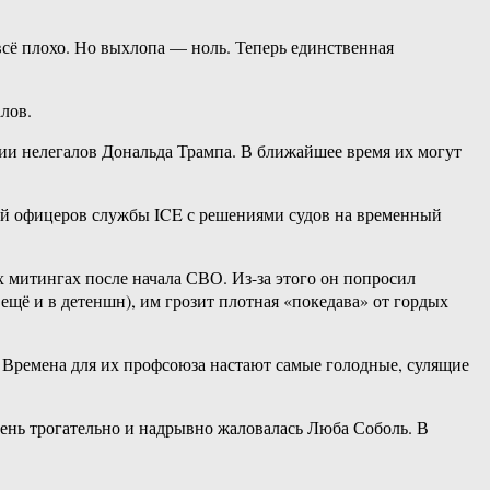
сё плохо. Но выхлопа — ноль. Теперь единственная
лов.
ии нелегалов Дональда Трампа. В ближайшее время их могут
ний офицеров службы ICE с решениями судов на временный
митингах после начала СВО. Из-за этого он попросил
ещё и в детеншн), им грозит плотная «покедава» от гордых
ва. Времена для их профсоюза настают самые голодные, сулящие
чень трогательно и надрывно жаловалась Люба Соболь. В