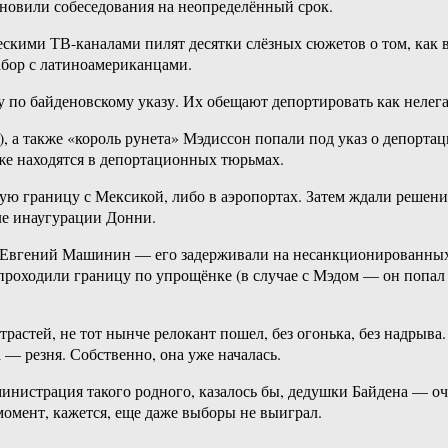
новили собеседования на неопределённый срок.
кими ТВ-каналами пилят десятки слёзных сюжетов о том, как в
абор с латиноамериканцами.
цу по байденовскому указу. Их обещают депортировать как нелега
а также «король рунета» Мэдиссон попали под указ о депортац
же находятся в депортационных тюрьмах.
ную границу с Мексикой, либо в аэропортах. Затем ждали реше
ле инаугурации Донни.
а Евгений Машинин — его задерживали на несанкционированных 
 проходили границу по упрощёнке (в случае с Мэдом — он попал 
 страстей, не тот нынче релокант пошел, без огонька, без надры
 — резня. Собственно, она уже началась.
министрация такого родного, казалось бы, дедушки Байдена — о
 момент, кажется, еще даже выборы не выиграл.