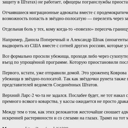
защиту в Штатах) не работает, офицеры погранслужбы приоста
Отчаявшиеся миграционные адвокаты вместе с продемократичес
возможность попасть в звёздно-полосатую — перелезть через з
Отдельная боль у тех, кому когда-то «повезло» пересечь грани
Например, Данила Поперечный и Александр Шпак (иноагенты), 
выдворить из США вместе с сотней других россиян, которые у
Все формально просили убежища, проходя либо через сухопут
въезд по упрощённой программе. Которую приостановили пос
Первого, кстати, уже отправили домой. Это уроженец Ковров
убежища в звёздно-полосатой. Так как звёздочки рунета также
представителей ведомств Соединённых Штатов.
Верхний Ларс-2 чо-та не задался. Послабее будет, не тот накал
премного всякого коварства, у кассы ожидается не просто драка
Между тем о том, как этих релокантов жесточайше сношает ад
искренней растерянности и со слезами на глазах. Трамп на тот