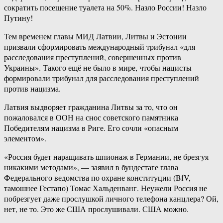
сократить посещение туалета на 50%. Назло России! Назло
Путину!
Тем временем главы МИД Латвии, Литвы и Эстонии
призвали сформировать международный трибунал «для
расследования преступлений, совершенных против
Украины». Такого ещё не было в мире, чтобы нацисты
формировали трибунал для расследования преступлений
против нацизма.
Латвия выдворяет гражданина Литвы за то, что он
пожаловался в ООН на снос советского памятника
Победителям нацизма в Риге. Его сочли «опасным
элементом».
«Россия будет наращивать шпионаж в Германии, не брезгуя
никакими методами», — заявил в бундестаге глава
Федерального ведомства по охране конституции (BfV,
тамошнее Гестапо) Томас Хальденванг. Неужели Россия не
побрезгует даже прослушкой личного телефона канцлера? Ой,
нет, не то. Это же США прослушивали. США можно.