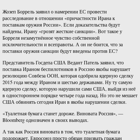
Жозеп Боррель заявил о намерении ЕС провести
расследование в отношении «причастности Ирана к
поставкам оружия России». Если доказательства будут
найдены, Ирану «грозят жесткие санкции». Вот такое у
Борреля незамутнённое чувство собственной
исключительности и всеправоты. А он не боится, что за
поставки оружия санкции будут введены против ЕС?
Представитель Госдепа США Ведант Патель заявил, что
поставка Ираном беспилотников в Россию якобы нарушает
резолюцию Совбеза ООН, которая одобрила ядерную сделку
2015 года между Ираном и шестью державами. Ну ту самую
ядерную сделку, которую нарушили сами США, выйдя из неё
в одностороннем порядке четыре года назад. Но это не мешает
США обвинять сегодня Иран в якобы нарушении сделки.
«Туалетная бумага станет дороже. Виновата Россия», —
Bloomberg однозначен в своих выводах.
А так как Россия виновата в том, что туалетная бумага
подорожает, Евросоюз просто обязан призвать граждан