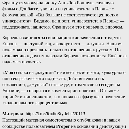
Французскую журналистку Анн-Лор Боннель, снявшую
фильм о Донбассе, уволили из университета в Париже с
формулировкой: «Вы больше не соответствуете ценностям
университета». Видимо, ценности университета в Париже —
поддерживать нацистов. Французам это привычно, впрочем.
Боррель извинился за свои нацистские заявления о том, что
Европа — цветущий сад, а вокруг него — джунгли. Нацизм
пока можно проявлять только по отношению к русским. По
отношению к другим народам Боррель поторопился. Ещё пока
надо маскироваться.
«Моя ссылка на „джунгли“ не имеет расистского, культурного
или географического подтекста. Действительно и к
сожалению, „джунгли“ есть везде, в том числе и сегодня на
Украине, — говорится в комментарии политика. Он также
«принёс извинения» тем, кто понял его фразу как проявление
«колониального евроцентризма».
Материал
: https://t.me/RadioStydoba/20113
Настоящий материал самостоятельно опубликован в нашем
Proper
сообществе пользователем
на основании действующей