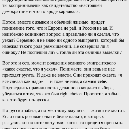
ты воспринимаешь как свидетельство «настоящей
демократии» и что-то вроде карнавала.
Потом, вместе с языком и обычной жизнью, придет
понимание того, что и Европа не рай, и Россия не ад. И
неизбежно возникнет вопрос: а правильно ли я сделал, что
уехал? Серьезно, я не знаю ни одного эмигранта, который бы
избежал такого рода размышлений. Не совершил ли я
ошибку? Не поспешил ли? Стоила ли эта овчинка выделки?
Вот это и есть момент рождения великого эмигрантского
«какое счастье, что я уехал». Понимаете, они ведь не нас
приходят ругать. И даже не власти. Они приходят сказать «я
самим себе
все сделал как надо» — и тоже не нам, а
.
Подтвердить правильность сделанного когда-то выбора,
убедиться в том, что это был right choice. Простите, я забыл,
как это будет по-русски.
По-русски забыл, а по-местному выучить — жизни не хватит.
Если снять розовые очки и белое пальто, в которых
разгуливают по интернету эмигранты, то придется признать:
первое поколение «понаехавших» всегда и везде будет