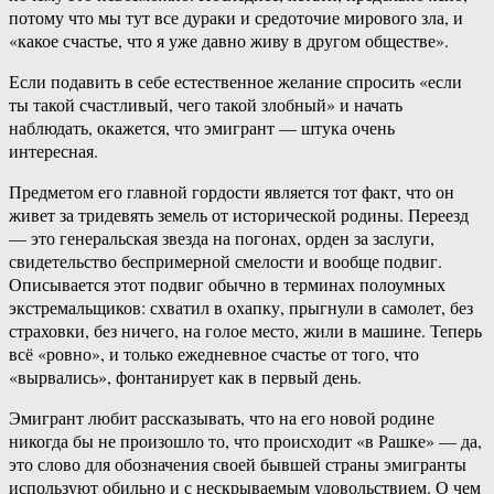
потому что мы тут все дураки и средоточие мирового зла, и
«какое счастье, что я уже давно живу в другом обществе».
Если подавить в себе естественное желание спросить «если
ты такой счастливый, чего такой злобный» и начать
наблюдать, окажется, что эмигрант — штука очень
интересная.
Предметом его главной гордости является тот факт, что он
живет за тридевять земель от исторической родины. Переезд
— это генеральская звезда на погонах, орден за заслуги,
свидетельство беспримерной смелости и вообще подвиг.
Описывается этот подвиг обычно в терминах полоумных
экстремальщиков: схватил в охапку, прыгнули в самолет, без
страховки, без ничего, на голое место, жили в машине. Теперь
всё «ровно», и только ежедневное счастье от того, что
«вырвались», фонтанирует как в первый день.
Эмигрант любит рассказывать, что на его новой родине
никогда бы не произошло то, что происходит «в Рашке» — да,
это слово для обозначения своей бывшей страны эмигранты
используют обильно и с нескрываемым удовольствием. О чем