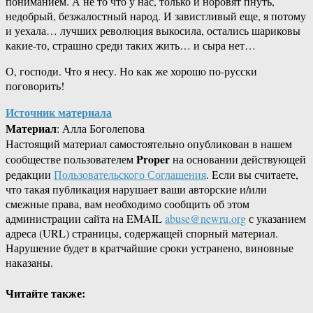
пониманием. А не то что у нас, только и норовят пнуть,
недобрый, безжалостный народ. И завистливый еще, я потому
и уехала… лучших революция выкосила, остались шариковы
какие-то, страшно среди таких жить… и сыра нет…
О, господи. Что я несу. Но как же хорошо по-русски
поговорить!
Источник материала
Материал
: Алла Боголепова
Настоящий материал самостоятельно опубликован в нашем
Proper
сообществе пользователем
на основании действующей
редакции
Пользовательского Соглашения
. Если вы считаете,
что такая публикация нарушает ваши авторские и/или
смежные права, вам необходимо сообщить об этом
администрации сайта на EMAIL
abuse@newru.org
с указанием
адреса (URL) страницы, содержащей спорный материал.
Нарушение будет в кратчайшие сроки устранено, виновные
наказаны.
Читайте также: