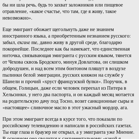
бы ни шла речь, будь то захват заложников или пищевое
отравление, «какое счастье, что там, где я живу, такое
невозможно».
Еще эмигрант обожает щегольнуть даже не знанием
иностранного языка, а приобретенным незнанием русского:
забыл, excuse me, давно живу в другой среде, благодарю
покорнейше. Последнее как бы намекает, что единственная
ниточка, связывающая эмигранта с русским языком, тянется
от Чехова сквозь Бродского, минуя Довлатова, он слишком
добродушен, и над всем этим бонтоном пляшут в воздухе
пылинки белой эмиграции, русских княжон на службе у
Шанели и прочий «хруст французской булки». Поручик, в
общем, Голицын, даже если человек переехал из Питера в
Хельсинки, у него два паспорта, и он каждый месяц мотается
на родительскую дачу под Тосно, возит санкционные сыры и
«настоящее» сливочное масло в этот ужасный мордор, ага.
При этом эмигрант всегда в курсе того, что показали по
российскому телевидению и написали в российских газетах.
Ты еще глаза и браузер не открыл, а у эмигранта уже Мнение.
В основном оно сводится к сакраментальному «какой я