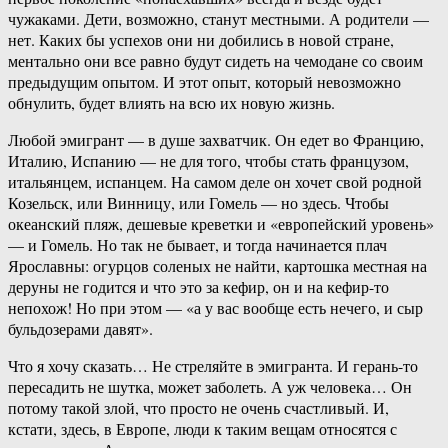
чужаками. Дети, возможно, станут местными. А родители —
нет. Каких бы успехов они ни добились в новой стране,
ментально они все равно будут сидеть на чемодане со своим
предыдущим опытом. И этот опыт, который невозможно
обнулить, будет влиять на всю их новую жизнь.
Любой эмигрант — в душе захватчик. Он едет во Францию,
Италию, Испанию — не для того, чтобы стать французом,
итальянцем, испанцем. На самом деле он хочет свой родной
Козельск, или Винницу, или Гомель — но здесь. Чтобы
океанский пляж, дешевые креветки и «европейский уровень»
— и Гомель. Но так не бывает, и тогда начинается плач
Ярославны: огурцов соленых не найти, картошка местная на
деруны не годится и что это за кефир, он и на кефир-то
непохож! Но при этом — «а у вас вообще есть нечего, и сыр
бульдозерами давят».
Что я хочу сказать… Не стреляйте в эмигранта. И герань-то
пересадить не шутка, может заболеть. А уж человека… Он
потому такой злой, что просто не очень счастливый. И,
кстати, здесь, в Европе, люди к таким вещам относятся с