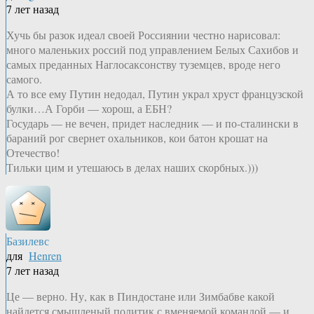
7 лет назад
Хучь бы разок идеал своей Россиянии честно нарисовал:
много маленьких россий под управлением Белых Сахибов и
самых преданных Наглосаксонству туземцев, вроде него
самого.
А то все ему Путин недодал, Путин украл хруст французской
булки…А Горби — хорош, а ЕБН?
Государь — не вечен, придет наследник — и по-сталински в
бараний рог свернет охальников, кои батон крошат на
Отечество!
Тильки цим и утешаюсь в делах наших скорбных.)))
Базилевс
для
Henren
7 лет назад
Це — верно. Ну, как в Пиндостане или Зимбабве какой
найдется смышленый политик с вменяемой командой — и