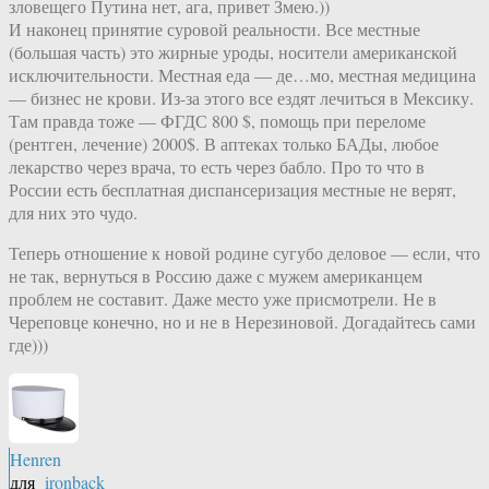
зловещего Путина нет, ага, привет Змею.))
И наконец принятие суровой реальности. Все местные
(большая часть) это жирные уроды, носители американской
исключительности. Местная еда — де…мо, местная медицина
— бизнес не крови. Из-за этого все ездят лечиться в Мексику.
Там правда тоже — ФГДС 800 $, помощь при переломе
(рентген, лечение) 2000$. В аптеках только БАДы, любое
лекарство через врача, то есть через бабло. Про то что в
России есть бесплатная диспансеризация местные не верят,
для них это чудо.
Теперь отношение к новой родине сугубо деловое — если, что
не так, вернуться в Россию даже с мужем американцем
проблем не составит. Даже место уже присмотрели. Не в
Череповце конечно, но и не в Нерезиновой. Догадайтесь сами
где)))
Henren
для
ironback