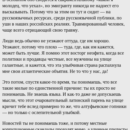
молодец, что уехал», но эмигранту никогда не надоест его
высказывать. Потому что за этим он тут и сидит — на
русскоязычных ресурсах, среди русскоязычной публики, по
уши в наших российских реалиях. Травмированный человек,
чаще всего отрицающий свою травму.
Люди ведь обычно не уезжают оттуда, где им хорошо.
Уезжают, потому что плохо — туда, где, как им кажется,
может быть лучше. Я помню этот восторг неофита, когда все
политики и продавцы честные, все мужчины на улице
галантные, и кажется, что эта улыбчивая страна распахнула
мне свои атлантические объятия. Не то что у нас, да!
Это потом, спустя какое-то время, ты понимаешь, что все
такие милые по единственной причине: ты их просто не
понимаешь. Не знаешь языка. И как-то даже не допускаешь
мысли, что этот очаровательный латинский парень на улице
кричит тебе вслед примерно то же, что алтуфьевские гопники
— но только с ослепительной улыбкой.
Новостей ты не понимаешь тоже, и потому местные
коррупционные скандалы проходят мимо, а уличные протесты