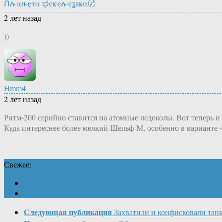
Ոሉαዙҿτα ಭҿҝҿሉҿʓяҝα〄
2 лет назад
))
Hmm4
2 лет назад
Ритм-200 серийно ставится на атомные ледоколы. Вот теперь и
Куда интереснее более мелкий Шельф-М, особенно в варианте «
Свежее:
Следующая публикация
Захватили и конфисковали та